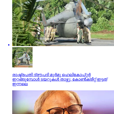
രാഷ്ട്രപതി ദ്രൗപദി മുര്‍മു ഹെലികോപ്റ്റര്‍
ഇറങ്ങുമ്പോള്‍ ടയറുകള്‍ താഴ്ന്നു; കോണ്‍ക്രീറ്റ് ഇട്ടത്
ഇന്നലെ