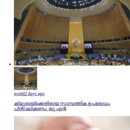
world
2 days ago
ക്യൂബയ്ക്കെതിരായ സാമ്പത്തിക ഉപരോധം
പിന്‍വലിക്കണം: യു.എന്‍