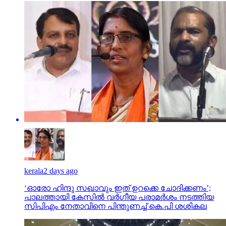
kerala
2 days ago
‘ഓരോ ഹിന്ദു സഖാവും ഇത് ഉറക്കെ ചോദിക്കണം’;
പാലത്തായി കേസിൽ വർഗീയ പരാമർശം നടത്തിയ
സിപിഎം നേതാവിനെ പിന്തുണച്ച് കെ.പി ശശികല