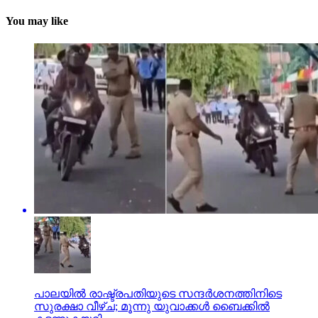
You may like
പാലയില്‍ രാഷ്ട്രപതിയുടെ സന്ദര്‍ശനത്തിനിടെ
സുരക്ഷാ വീഴ്ച; മൂന്നു യുവാക്കള്‍ ബൈക്കില്‍