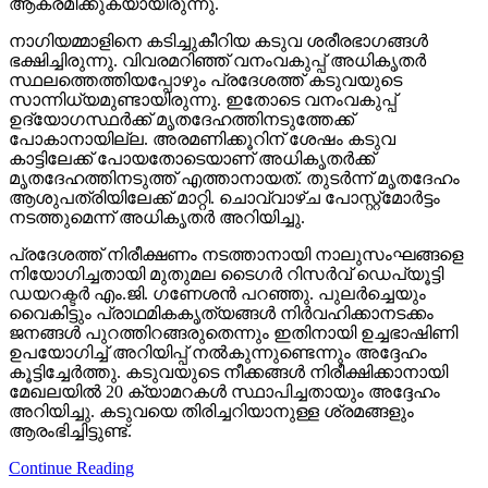
ആക്രമിക്കുകയായിരുന്നു.
നാഗിയമ്മാളിനെ കടിച്ചുകീറിയ കടുവ ശരീരഭാഗങ്ങള്‍
ഭക്ഷിച്ചിരുന്നു. വിവരമറിഞ്ഞ് വനംവകുപ്പ് അധികൃതര്‍
സ്ഥലത്തെത്തിയപ്പോഴും പ്രദേശത്ത് കടുവയുടെ
സാന്നിധ്യമുണ്ടായിരുന്നു. ഇതോടെ വനംവകുപ്പ്
ഉദ്യോഗസ്ഥര്‍ക്ക് മൃതദേഹത്തിനടുത്തേക്ക്
പോകാനായില്ല. അരമണിക്കൂറിന് ശേഷം കടുവ
കാട്ടിലേക്ക് പോയതോടെയാണ് അധികൃതര്‍ക്ക്
മൃതദേഹത്തിനടുത്ത് എത്താനായത്. തുടര്‍ന്ന് മൃതദേഹം
ആശുപത്രിയിലേക്ക് മാറ്റി. ചൊവ്വാഴ്ച പോസ്റ്റ്‌മോര്‍ട്ടം
നടത്തുമെന്ന് അധികൃതര്‍ അറിയിച്ചു.
പ്രദേശത്ത് നിരീക്ഷണം നടത്താനായി നാലുസംഘങ്ങളെ
നിയോഗിച്ചതായി മുതുമല ടൈഗര്‍ റിസര്‍വ് ഡെപ്യൂട്ടി
ഡയറക്ടര്‍ എം.ജി. ഗണേശന്‍ പറഞ്ഞു. പുലര്‍ച്ചെയും
വൈകിട്ടും പ്രാഥമികകൃത്യങ്ങള്‍ നിര്‍വഹിക്കാനടക്കം
ജനങ്ങള്‍ പുറത്തിറങ്ങരുതെന്നും ഇതിനായി ഉച്ചഭാഷിണി
ഉപയോഗിച്ച് അറിയിപ്പ് നല്‍കുന്നുണ്ടെന്നും അദ്ദേഹം
കൂട്ടിച്ചേര്‍ത്തു. കടുവയുടെ നീക്കങ്ങള്‍ നിരീക്ഷിക്കാനായി
മേഖലയില്‍ 20 ക്യാമറകള്‍ സ്ഥാപിച്ചതായും അദ്ദേഹം
അറിയിച്ചു. കടുവയെ തിരിച്ചറിയാനുള്ള ശ്രമങ്ങളും
ആരംഭിച്ചിട്ടുണ്ട്.
Continue Reading