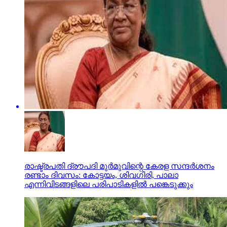
രാഷ്ട്രപതി ദ്രൗപദി മുർമുവിന്റെ കേരള സന്ദർശനം
രണ്ടാം ദിവസം: കോട്ടയം, ശിവഗിരി, പാലാ
എന്നിവിടങ്ങളിലെ പരിപാടികളിൽ പങ്കെടുക്കും