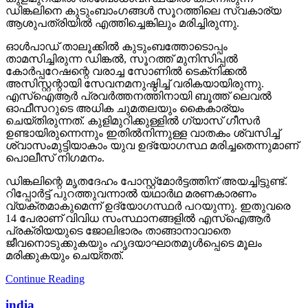
ഡിങ്കലിനെ കുടുംബാംഗങ്ങള്‍ സൂറത്തിലെ സ്വകാര്യ
ആശുപത്രിയില്‍ എത്തിച്ചെങ്കിലും മരിച്ചിരുന്നു.
ഓള്‍പാഡ് താലൂക്കില്‍ കുടുംബത്തോടൊപ്പം
താമസിച്ചിരുന്ന ഡിങ്കല്‍, സൂറത്ത് മുനിസിപ്പല്‍
കോര്‍പ്പറേഷന്റെ വരാച്ച സോണില്‍ ടെക്‌നിക്കല്‍
അസിസ്റ്റന്റായി സേവനമനുഷ്ഠിച്ച് വരികയായിരുന്നു.
എസ്‌ഐആര്‍ പ്രവര്‍ത്തനത്തിനായി ബൂത്ത് ലെവല്‍
ഓഫീസറുടെ അധിക ചുമതലയും കൈകാര്യം
ചെയ്തിരുന്നത്. കുളിമുറിക്കുള്ളില്‍ ഗ്യാസ് ഗീസര്‍
ഉണ്ടായിരുന്നെന്നും ഇതില്‍നിന്നുള്ള വാതകം ശ്വസിച്ച്
ശ്വാസംമുട്ടിയാകാം യുവ ഉദ്യോഗസ്ഥ മരിച്ചതെന്നുമാണ്
പൊലീസ് നിഗമനം.
ഡിങ്കലിന്റെ മൃതദേഹം പോസ്റ്റ്‌മോര്‍ട്ടത്തിന് അയച്ചിട്ടുണ്ട്.
റിപ്പോര്‍ട്ട് പുറത്തുവന്നാല്‍ യഥാര്‍ഥ മരണകാരണം
വ്യക്തമാകുമെന്ന് ഉദ്യോഗസ്ഥര്‍ പറയുന്നു. ഇതുവരെ
14 പേരാണ് വിവിധ സംസ്ഥാനങ്ങളില്‍ എസ്‌ഐആര്‍
പ്രക്രിയയുടെ ജോലിഭാരം താങ്ങാനാവാതെ
ജീവനൊടുക്കുകയും ഹൃദയാഘാതമുള്‍പ്പെടെ മൂലം
മരിക്കുകയും ചെയ്തത്.
Continue Reading
india