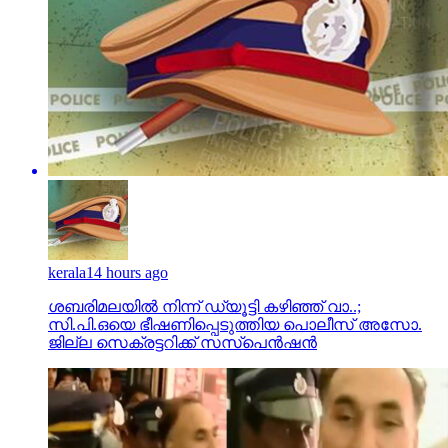
kerala
14 hours ago
ശബരിമലയില്‍ നിന്ന് ഡ്യൂട്ടി കഴിഞ്ഞ് വാ..;
സി.പി.ഒയെ ഭീഷണിപ്പെടുത്തിയ പൊലീസ് അസോ.
ജില്ല സെക്രട്ടറിക്ക് സസ്‌പെന്‍ഷന്‍