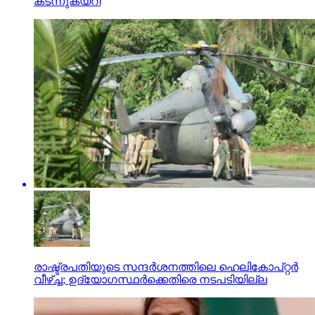
കടന്നുകയറി
രാഷ്ട്രപതിയുടെ സന്ദര്‍ശനത്തിലെ ഹെലികോപ്റ്റര്‍
വീഴ്ച്ച; ഉദ്യോഗസ്ഥര്‍ക്കെതിരെ നടപടിയില്ല