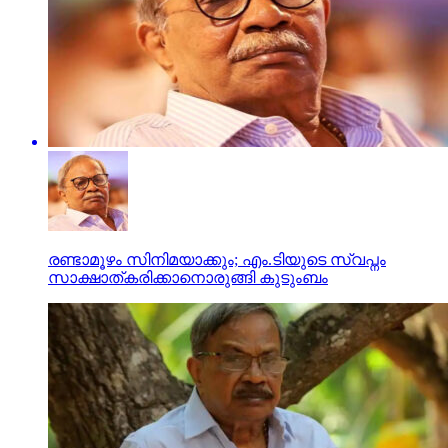
രണ്ടാമൂഴം സിനിമയാക്കും; എം.ടിയുടെ സ്വപ്നം
സാക്ഷാത്കരിക്കാനൊരുങ്ങി കുടുംബം