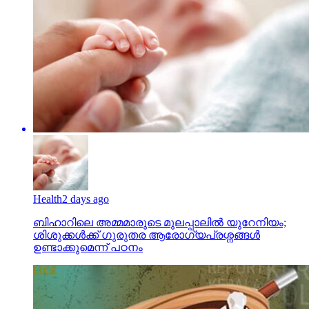
Health
2 days ago
ബിഹാറിലെ അമ്മമാരുടെ മുലപ്പാലിൽ യുറേനിയം;
ശിശുക്കൾക്ക് ​ഗുരുതര ആരോ​ഗ്യപ്രശ്നങ്ങൾ
ഉണ്ടാക്കുമെന്ന് പഠനം