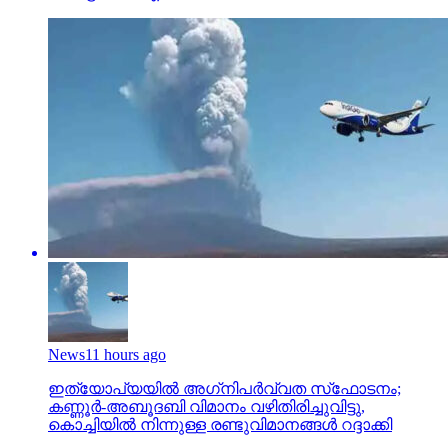
News
11 hours ago
ഇത്യോപ്യയില്‍ അഗ്‌നിപര്‍വ്വത സ്‌ഫോടനം;
കണ്ണൂർ-അബൂദബി വിമാനം വഴിതിരിച്ചുവിട്ടു,
കൊച്ചിയിൽ നിന്നുള്ള രണ്ടുവിമാനങ്ങൾ റദ്ദാക്കി