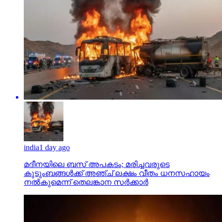
india
1 day ago
മദീനയിലെ ബസ് അപകടം; മരിച്ചവരുടെ
കുടുംബങ്ങള്‍ക്ക് അഞ്ച് ലക്ഷം വീതം ധനസഹായം
നല്‍കുമെന്ന് തെലങ്കാന സര്‍ക്കാര്‍