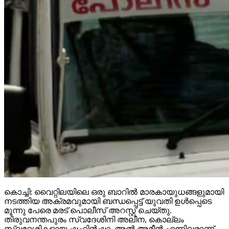
കൊച്ചി: വൈറ്റിലയിലെ ഒരു ബാറില്‍ മാരകായുധങ്ങളുമായി
നടത്തിയ അക്രമവുമായി ബന്ധപ്പെട്ട് യുവതി ഉള്‍പ്പെടെ
മൂന്നു പേരെ മരട് പൊലീസ് അറസ്റ്റ് ചെയ്തു.
തിരുവനന്തപുരം സ്വദേശിനി അലീന, കൊല്ലം
സ്വദേശികളായ ഷഹിന്‍ഷാ, അല്‍ അമീന്‍ എന്നിവരാണ്