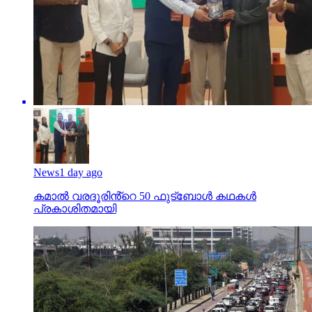
News
1 day ago
കമാൽ വരദൂരിൻ്റെ 50 ഫുട്ബോൾ കഥകൾ
പ്രകാശിതമായി