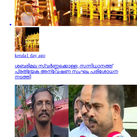
kerala
1 day ago
ശബരിമല സ്വര്‍ണ്ണക്കൊള്ള; സന്നിധാനത്ത്
പ്രത്യേക അന്വേഷണ സംഘം പരിശോധന
നടത്തി