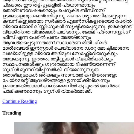
പ്രകാരം ഈ തട്ടിപ്പുകളില്‍ പ്രധാനമായും
തൊഴിലന്വേഷകരെയും ചെറുകിട ബിസിനസ്
ഉടമകളെയും ലക്ഷ്യമിടുന്നു. പലപ്പോഴും അറിയപ്പെടുന്ന
കമ്പനികളുടെയോ സര്‍ക്കാര്‍ ഏജന്‍സികളുടെയോ പേരില്‍
വ്യാജ ജോലി ലിസ്റ്റിംഗുകള്‍ സൃഷ്ടിക്കപ്പെടുന്നു. ഇരകളോട്
വ്യക്തിഗത വിവരങ്ങള്‍ പങ്കിടാനും, ജോലി പ്രോസസ്സിംഗ്
ഫീസ് എന്ന പേരില്‍ പണം അടയ്ക്കാനും
ആവശ്യപ്പെടുന്നതാണ് സാധാരണ രീതി. ചിലര്‍
മാല്‍വെയര്‍ ഇന്‍സ്റ്റാള്‍ ചെയ്യാനോ ഡാറ്റ മോഷ്ടിക്കാനോ
ലക്ഷ്യമിട്ടുള്ള വ്യാജ അഭിമുഖ സോഫ്റ്റ്‌വെയറുകളും
അയക്കുന്നു. ഇത്തരം തട്ടിപ്പുകള്‍ വ്യക്തികള്‍ക്കും
സ്ഥാപനങ്ങള്‍ക്കും ഗുരുതരമായ ഭീഷണിയാണെന്ന്
ഗൂഗിള്‍ മുന്നറിയിപ്പ് നല്‍കി. നിയമാനുസൃത
തൊഴിലുടമകള്‍ ഒരിക്കലും സാമ്പത്തിക വിവരങ്ങളോ
പേയ്‌മെന്റെ് ആവശ്യങ്ങളോ ഉന്നയിക്കില്ലെന്നും
ഉപയോക്താക്കള്‍ ഓണ്‍ലൈനില്‍ കൂടുതല്‍ ജാഗ്രത
പാലിക്കണമെന്നും ഗൂഗിള്‍ വ്യക്തമാക്കി.
Continue Reading
Trending