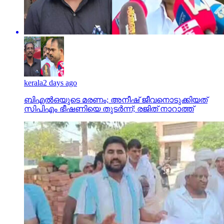
kerala
2 days ago
ബിഎല്‍ഒയുടെ മരണം; അനീഷ് ജീവനൊടുക്കിയത്
സിപിഎം ഭീഷണിയെ തുടര്‍ന്ന്; രജിത് നാറാത്ത്