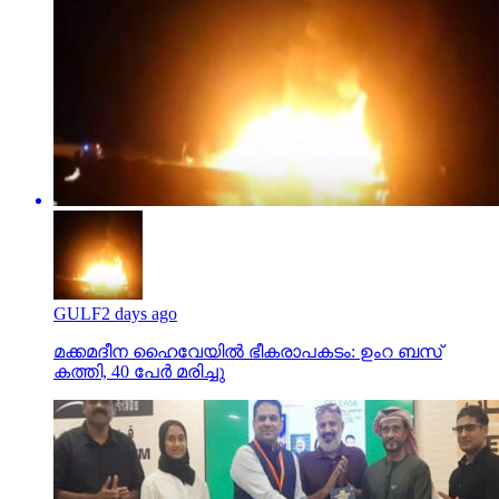
GULF
2 days ago
മക്കമദീന ഹൈവേയില്‍ ഭീകരാപകടം: ഉംറ ബസ്
കത്തി, 40 പേര്‍ മരിച്ചു