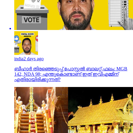
india
2 days ago
ബീഹാർ തിരഞ്ഞെടുപ്പ് പോസ്റ്റൽ ബാലറ്റ് ഫലം: MGB
142, NDA 98; എന്തുകൊണ്ടാണ് ഇത് ഇവിഎമ്മിന്
എതിരായിരിക്കുന്നത്?