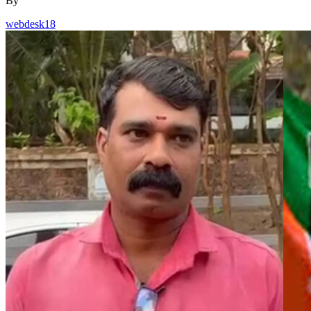
By
webdesk18