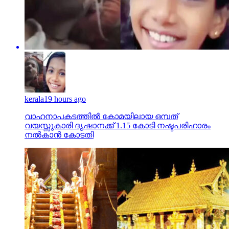
kerala
19 hours ago
വാഹനാപകടത്തില്‍ കോമയിലായ ഒമ്പത്
വയസ്സുകാരി ദൃഷാനക്ക് 1.15 കോടി നഷ്ടപരിഹാരം
നല്‍കാന്‍ കോടതി