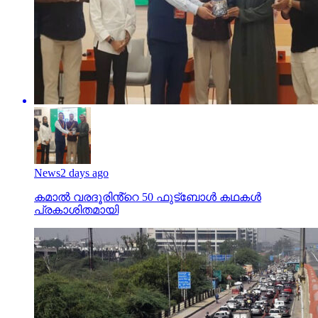
News
2 days ago
കമാൽ വരദൂരിൻ്റെ 50 ഫുട്ബോൾ കഥകൾ
പ്രകാശിതമായി