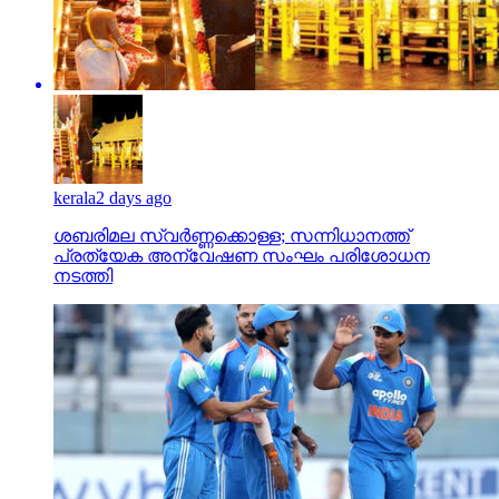
kerala
2 days ago
ശബരിമല സ്വര്‍ണ്ണക്കൊള്ള; സന്നിധാനത്ത്
പ്രത്യേക അന്വേഷണ സംഘം പരിശോധന
നടത്തി