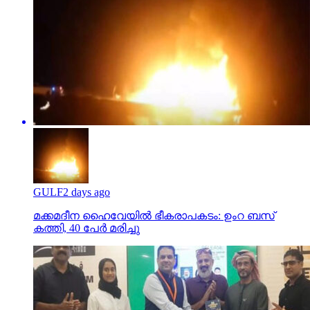
GULF
2 days ago
മക്കമദീന ഹൈവേയില്‍ ഭീകരാപകടം: ഉംറ ബസ്
കത്തി, 40 പേര്‍ മരിച്ചു