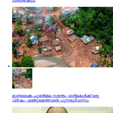
പ്രതിഷേധം
മുണ്ടക്കൈ-ചൂരല്‍മല ദുരന്തം; ഓര്‍മകള്‍ക്ക് ഒരു
വര്‍ഷം; എങ്ങുമെത്താതെ പുനരധിവാസം