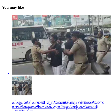
You may like
പിഎം ശ്രീ പദ്ധതി: മുഖ്യമന്ത്രിക്കും വിദ്യാഭ്യാസ
മന്ത്രിക്കുമെതിരെ കെഎസ്‌യുവിന്റെ കരിങ്കൊടി