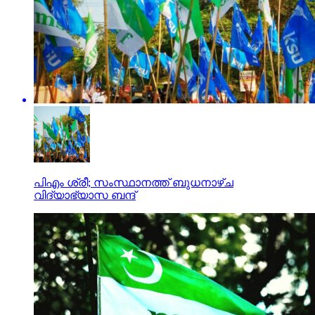
പിഎം ശ്രീ; സംസ്ഥാനത്ത് ബുധനാഴ്ച
വിദ്യാഭ്യാസ ബന്ദ്