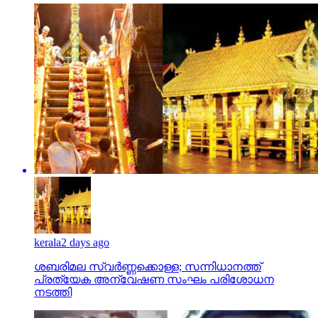
kerala
2 days ago
ശബരിമല സ്വര്‍ണ്ണക്കൊള്ള; സന്നിധാനത്ത്
പ്രത്യേക അന്വേഷണ സംഘം പരിശോധന
നടത്തി