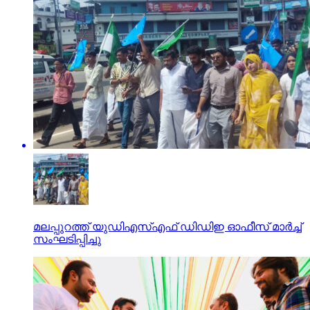
മലപ്പുറത്ത് യുഡിഎസ്എഫ് ഡിഡിഇ ഓഫീസ് മാര്‍ച്ച്
സംഘടിപ്പിച്ചു