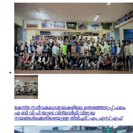
കേന്ദ്ര സർവകലാശാലകളിലെ തെരഞ്ഞടുപ്പ് ഫലം
എ ബി വി പി യുടെ വിദ്യാർഥി വിരുദ്ധ
നയങ്ങൾക്കെതിരെയുള്ള തിരിച്ചടി :എം എസ് എഫ്