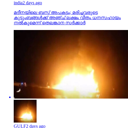
india
2 days ago
മദീനയിലെ ബസ് അപകടം; മരിച്ചവരുടെ
കുടുംബങ്ങള്‍ക്ക് അഞ്ച് ലക്ഷം വീതം ധനസഹായം
നല്‍കുമെന്ന് തെലങ്കാന സര്‍ക്കാര്‍
GULF
2 days ago