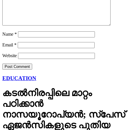
Name
*
Email
*
Website
EDUCATION
കടല്‍നിരപ്പിലെ മാറ്റം
പഠിക്കാന്‍
നാസയൂറോപ്യന്‍; സ്പേസ്
ഏജന്‍സികളുടെ പുതിയ