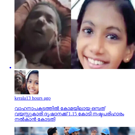
kerala
13 hours ago
വാഹനാപകടത്തില്‍ കോമയിലായ ഒമ്പത്
വയസ്സുകാരി ദൃഷാനക്ക് 1.15 കോടി നഷ്ടപരിഹാരം
നല്‍കാന്‍ കോടതി