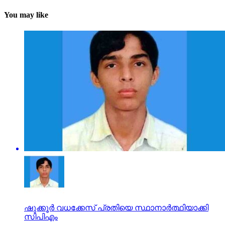
You may like
ഷുക്കൂര്‍ വധക്കേസ് പ്രതിയെ സ്ഥാനാര്‍ത്ഥിയാക്കി
സിപിഎം