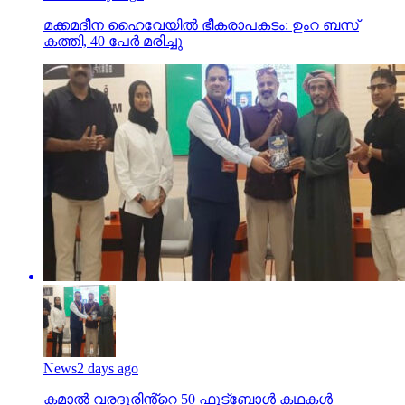
മക്കമദീന ഹൈവേയില്‍ ഭീകരാപകടം: ഉംറ ബസ്
കത്തി, 40 പേര്‍ മരിച്ചു
News
2 days ago
കമാൽ വരദൂരിൻ്റെ 50 ഫുട്ബോൾ കഥകൾ