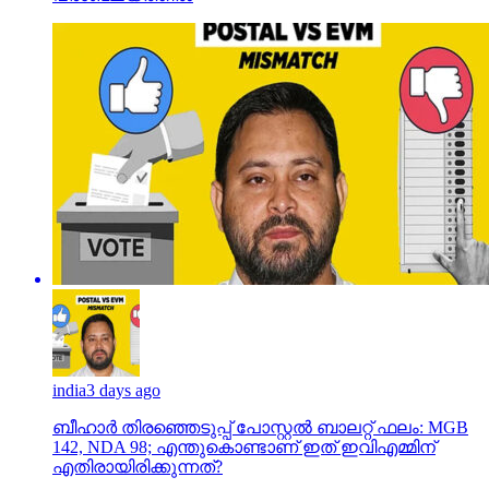
india
3 days ago
ബീഹാർ തിരഞ്ഞെടുപ്പ് പോസ്റ്റൽ ബാലറ്റ് ഫലം: MGB
142, NDA 98; എന്തുകൊണ്ടാണ് ഇത് ഇവിഎമ്മിന്
എതിരായിരിക്കുന്നത്?