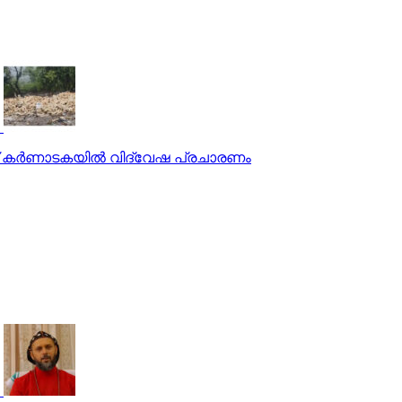
ച്ച് കർണാടകയിൽ വിദ്വേഷ പ്രചാരണം