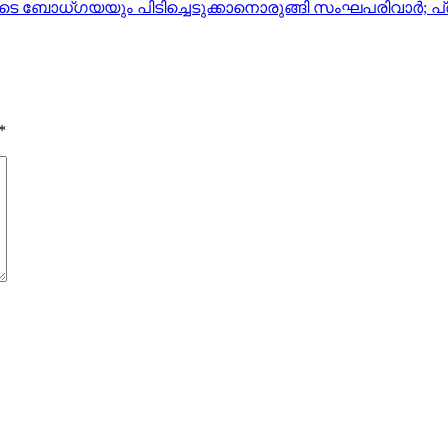
കളുടെ ബോധ്ഗയയും പിടിച്ചെടുക്കാനൊരുങ്ങി സംഘപരിവാര്‍;
*