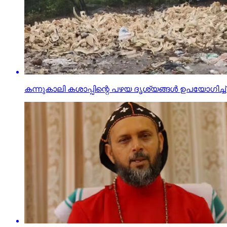
കന്നുകാലി കശാപ്പിന്റെ പഴയ ദൃശ്യങ്ങൾ ഉപയോഗി