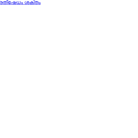
 പ്രതിഷേധം ശക്തം