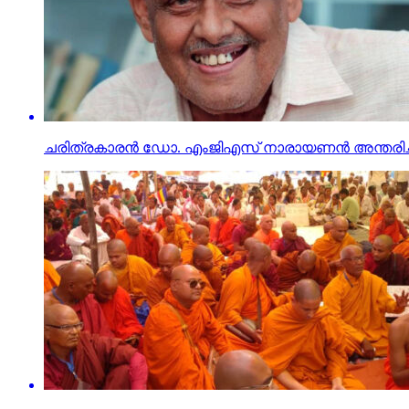
ചരിത്രകാരന്‍ ഡോ. എംജിഎസ് നാരായണന്‍ അന്തരിച്