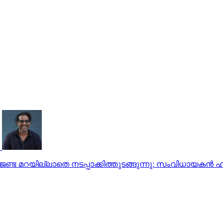
്ട മറയില്ലാതെ നടപ്പാക്കിത്തുടങ്ങുന്നു: സംവിധായകന്‍ ഹര