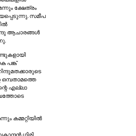
്നും ക്ഷേത്രം
പ്പെടുന്നു. സമീപ
ല്‍
്ദു ആചാരങ്ങള്‍
നു.
ണ്ടുകളായി
ക പങ്ക്
ിന്ദുമതക്കാരുടെ
െ ഒമ്പതാമത്തെ
്റെ എല്ലാ
ത്വത്തോടെ
്നും കമ്മറ്റിയില്‍
ാന്ദന്‍ ഗിരി