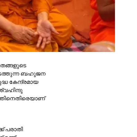
 തങ്ങളുടെ
‍ നടത്തുന്ന ബഹുജന
്ധ കേന്ദ്രമായ
്വഹിന്ദു
ത്തിനെതിരെയാണ്
ക് പരാതി