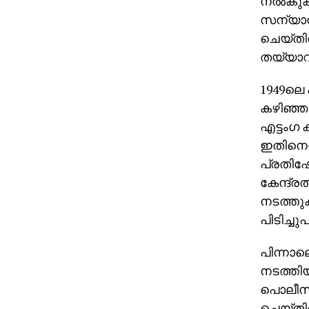
നല്‍കുകയ
സന്യാസ
ചെയ്തിര
തയ്യാറായ
1949ലെ ഹ
കഴിഞ്ഞ 
എട്ടംഗ 
ഇതിനെത
പ്രതിഷേ
കേന്ദ്രത
നടത്തു
പിടിച്ചുപ
പിന്നാ
നടത്തി
പൊലീസ് 
ചെയ്തിര