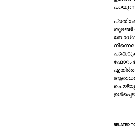
പറയുന്ന
പ്രതിഷേ
തുടങ്ങി
ബോധ്ഗയയ
നിന്നെല
പങ്കെടു
ഫോറം ജ
എതിര്‍ത
ആരാധനാ
ചെയ്യുമ
ഉള്‍പ്പെ
RELATED T