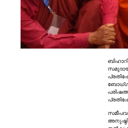
ബിഹാറി
സമുദായത
പ്രതിഷേ
ബോധ്ഗയയ
പരിഷത്
പ്രതിഷ
സമീപവര
അനുഷ്ഠി