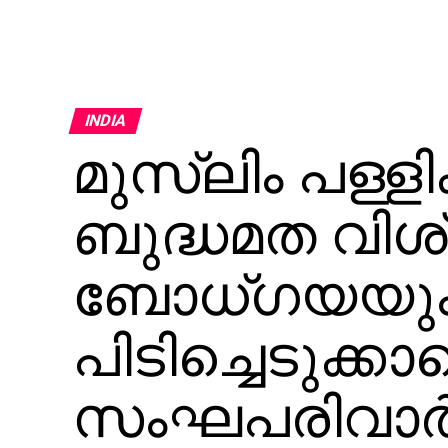
INDIA
മുസ്‌ലിം പള്ളി
ബുദ്ധമത വി
ബോധ്ഗയയു
പിടിച്ചെടുക്ക
സംഘപരിവാര്‍