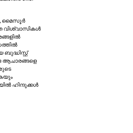
ൈ, മൈസൂര്‍
മത വിശ്വാസികള്‍
ങ്ങളില്‍
ത്തില്‍
ുദ്ധിസ്റ്റ്
വേദ ആചാരങ്ങളെ
രുടെ
കയും
്‍ ഹിന്ദുക്കള്‍