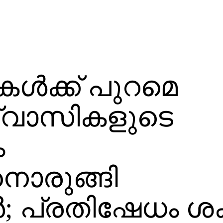
കള്‍ക്ക് പുറമെ
ശ്വാസികളുടെ
ം
ാനൊരുങ്ങി
; പ്രതിഷേധം ശ