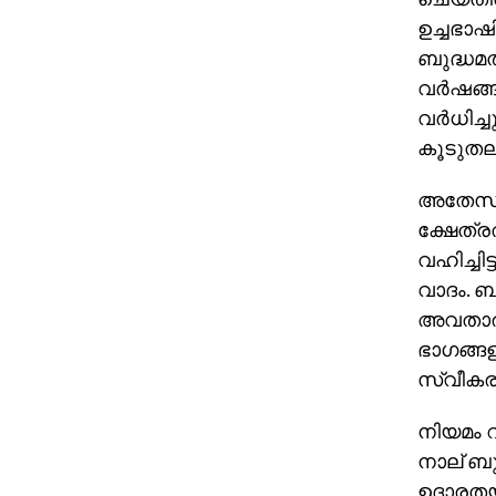
ഉച്ചഭാഷ
ബുദ്ധമത
വര്‍ഷങ്
വര്‍ധിച
കൂടുതലാ
അതേസമയ
ക്ഷേത്ര
വഹിച്ചി
വാദം. ബ
അവതാരമ
ഭാഗങ്ങള
സ്വീകരിച
നിയമം റദ
നാല് ബുദ
ഉദാരതയു