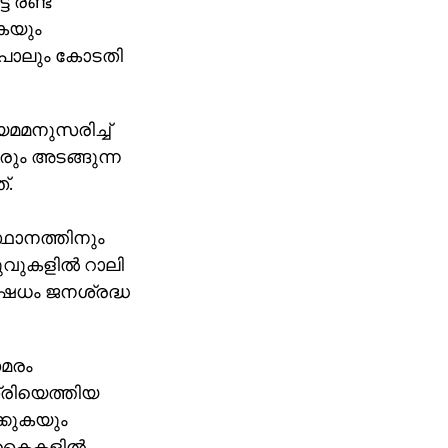
 രണ്ട്
കയും
‍ പോലും കോടതി
നിയമമനുസരിച്ച്
ാരും അടങ്ങുന്ന
്.
്ഥാനത്തിനും
രുവുകളില്‍ റാലി
േധം ജനശ്രദ്ധ
സമരം
്രിയെത്തിയ
ക്കുകയും
 കൈകളില്‍