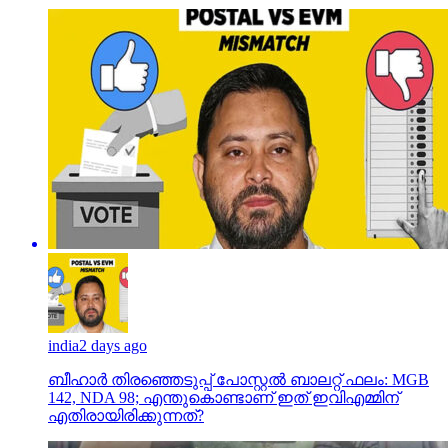
india
2 days ago
ബീഹാർ തിരഞ്ഞെടുപ്പ് പോസ്റ്റൽ ബാലറ്റ് ഫലം: MGB
142, NDA 98; എന്തുകൊണ്ടാണ് ഇത് ഇവിഎമ്മിന്
എതിരായിരിക്കുന്നത്?