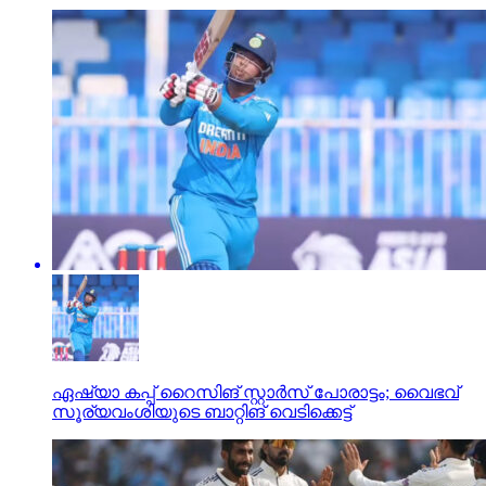
ഏഷ്യാ കപ്പ് റൈസിങ് സ്റ്റാര്‍സ് പോരാട്ടം; വൈഭവ്
സൂര്യവംശിയുടെ ബാറ്റിങ് വെടിക്കെട്ട്