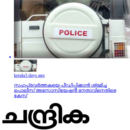
kerala
3 days ago
സഹപ്രവര്‍ത്തകയെ പീഡിപ്പിക്കാന്‍ ശ്രമിച്ച
പൊലീസ് അസോസിയേഷന്‍ നേതാവിനെതിരെ
കേസ്