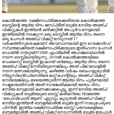
കൊല്‍ക്കത്ത: ദക്ഷിണാഫ്രിക്കക്കെതിരായ കൊല്‍ക്കത്ത
ടെസ്റ്റിന്റെ ആദ്യ ദിനം ജസ്പ്രീത് ബുമ്ര നേടിയ അഞ്ച്
വിക്കറ്റുകള്‍ ഇന്ത്യന്‍ ക്രിക്കറ്റില്‍ അപൂര്‍വ നേട്ടമായി.
ഇന്ത്യയില്‍ നടക്കുന്ന ഒരു ടെസ്റ്റില്‍ ആദ്യ ദിനം തന്നെ
ഒരു പേസര്‍ അഞ്ച് വിക്കറ്റ് നേടുന്നത് 17
വര്‍ഷത്തിനുശേഷമാണ്. അവസാനമായി ഈ റെക്കോര്‍ഡ്
സ്വന്തമാക്കിയത് ദക്ഷിണാഫ്രിക്കയുടെ ഇതിഹാസ പേസര്‍
ഡെയ്ല്‍ സ്‌റ്റെയ്‌ന് 2008 ഏപ്രിലില്‍ അഹമ്മദാബാദില്‍
നടന്ന ടെസ്റ്റിലായിരുന്നു. 2019ല്‍ കൊല്‍ക്കത്തയിലെ
ഡേനൈറ്റ് ടെസ്റ്റില്‍ ഇഷാന്ത് ശര്‍മയും ആദ്യ ദിനം തന്നെ
അഞ്ച് വിക്കറ്റ് നേടിയിരുന്നെങ്കിലും അത് പിങ്ക് ബോളില്‍
നടന്ന മത്സരമായിരുന്നു. കഴിഞ്ഞ വര്‍ഷം ബെംഗളൂരുവില്‍
ന്യൂസിലന്‍ഡിനെതിരെ മാറ്റ് ഹെന്റിയും അഞ്ച് വിക്കറ്റ്
നേടിയെങ്കിലും മഴയെത്തുടര്‍ന്ന് ആദ്യ ദിനം പൂര്‍ണമായി
നഷ്ടമായതിനാല്‍ അത് സാങ്കേതികമായി രണ്ടാം ദിനം
നേടിയ നേട്ടമായി കണക്കാക്കപ്പെട്ടു. ഇന്ന് നേടിയ അഞ്ച്
വിക്കറ്റുകള്‍ ബുമ്രയുടെ ടെസ്റ്റ് കരിയറിലെ 16ാമത്തെ
‘ഫൈവ്‌ഫോര്‍’ആണ്. ഏറ്റവും കൂടുതല്‍ അഞ്ച് വിക്കറ്റ്
നേടിയ ഇന്ത്യന്‍ ബൗളര്‍മാരില്‍ ബുമ്ര ഇനി നാലുപേരുടെ
പിന്നില്‍. ഇന്ത്യ-ദക്ഷിണാഫ്രിക്ക ടെസ്റ്റ് പരമ്പരകളിലെ
ബൗളര്‍മാരില്‍ അഞ്ച് വിക്കറ്റ് നേടുന്നതില്‍ ബുമ്ര ഇപ്പോള്‍