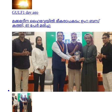
GULF
1 day ago
മക്കമദീന ഹൈവേയില്‍ ഭീകരാപകടം: ഉംറ ബസ്
കത്തി, 40 പേര്‍ മരിച്ചു