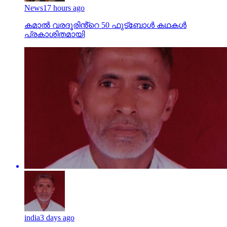
News
17 hours ago
കമാൽ വരദൂരിൻ്റെ 50 ഫുട്ബോൾ കഥകൾ
പ്രകാശിതമായി
india
3 days ago