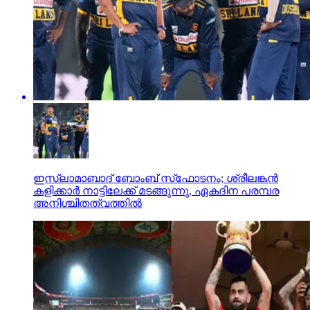
ഇസ്ലാമാബാദ് ബോംബ് സ്‌ഫോടനം; ശ്രീലങ്കന്‍
കളിക്കാര്‍ നാട്ടിലേക്ക് മടങ്ങുന്നു, ഏകദിന പരമ്പര
അനിശ്ചിതത്വത്തില്‍