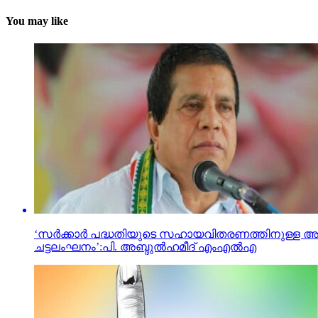
You may like
‘സര്‍ക്കാര്‍ പദ്ധതിയുടെ സഹായവിതരണത്തിനുള്ള അ
ചട്ടലംഘനം’:പി. അബ്ദുല്‍ഹമീദ് എംഎല്‍എ