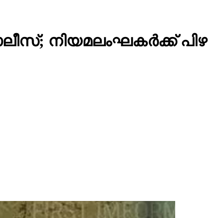
 പൊലീസ്; നിയമലംഘകര്‍ക്ക് പിഴ