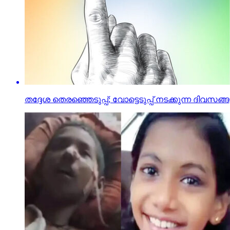
തദ്ദേശ തെരഞ്ഞെടുപ്പ്; വോട്ടെടുപ്പ് നടക്കുന്ന ദിവ