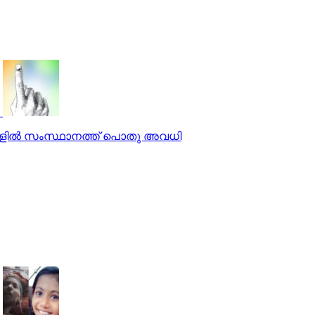
സങ്ങളില്‍ സംസ്ഥാനത്ത് പൊതു അവധി