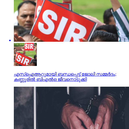
എസ്ഐആറുമായി ബന്ധപ്പെട്ട് ജോലി സമ്മര്‍ദം;
കണ്ണൂരില്‍ ബിഎല്‍ഒ ജീവനൊടുക്കി