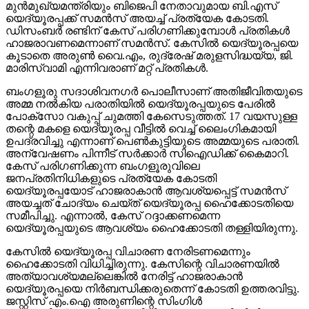
മുന്‍മുഖ്യമന്ത്രിയും ബിജെപി നേതാവുമായ ബി.എസ്
യെദ്യൂരപ്പക്ക് സമന്‍സ് അയച്ച് പ്രത്യേക കോടതി.
ഡിസംബര്‍ രണ്ടിന് കേസ് പരിഗണിക്കുമ്പോള്‍ പ്രതികള്‍
ഹാജരാവണമെന്നാണ് സമന്‍സ്. കേസില്‍ യെദ്യൂരപ്പയെ
കൂടാതെ അരുണ്‍ വൈ.എം, രുദ്രേഷ് മരുളസിദ്ധയ്യ, ജി.
മാരിസ്വാമി എന്നിവരാണ് മറ്റ് പ്രതികള്‍.
ബംഗളൂരു സദാശിവനഗര്‍ പൊലീസാണ് അതിജീവിതയുടെ
അമ്മ നല്‍കിയ പരാതിയില്‍ യെദ്യൂരപ്പയുടെ പേരില്‍
പോക്‌സോ വകുപ്പ് ചുമത്തി കേസെടുത്തത്. 17 വയസുള്ള
തന്റെ മകളെ യെദ്യൂരപ്പ വീട്ടില്‍ വെച്ച് ലൈംഗികമായി
ഉപദ്രവിച്ചു എന്നാണ് പെണ്‍കുട്ടിയുടെ അമ്മയുടെ പരാതി.
അന്വേഷണം പിന്നീട് സര്‍ക്കാര്‍ സിഐഡിക്ക് കൈമാറി.
കേസ് പരിഗണിക്കുന്ന ബംഗളൂരുവിലെ
ജനപ്രതിനിധികളുടെ പ്രത്യേക കോടതി
യെദ്യൂരപ്പയോട് ഹാജരാകാന്‍ ആവശ്യപ്പെട്ട് സമന്‍സ്
അയച്ചത് ചോദ്യം ചെയ്ത് യെദ്യൂരപ്പ ഹൈക്കോടതിയെ
സമീപിച്ചു. എന്നാല്‍, കേസ് റദ്ദാക്കണമെന്ന
യെദ്യൂരപ്പയുടെ ആവശ്യം ഹൈക്കോടതി തള്ളിയിരുന്നു.
കേസില്‍ യെദ്യൂരപ്പ വിചാരണ നേരിടണമെന്നും
ഹൈക്കോടതി വിധിച്ചിരുന്നു. കേസിന്റെ വിചാരണയില്‍
അത്യാവശ്യമല്ലെങ്കില്‍ നേരിട്ട് ഹാജരാകാന്‍
യെദ്യൂരപ്പയെ നിര്‍ബന്ധിക്കരുതെന്ന് കോടതി ഉത്തരവിട്ടു.
ജസ്റ്റിസ് എം.ഐ അരുണിന്റെ സിംഗിള്‍