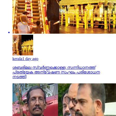
kerala
1 day ago
ശബരിമല സ്വര്‍ണ്ണക്കൊള്ള; സന്നിധാനത്ത്
പ്രത്യേക അന്വേഷണ സംഘം പരിശോധന
നടത്തി