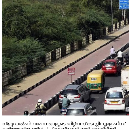
ന്യൂഡല്‍ഹി: വാഹനങ്ങളുടെ ഫിറ്റ്‌നസ് ടെസ്റ്റിനുള്ള ഫീസ്
വന്‍തോതില്‍ വര്‍ധിപ്പിച്ച് കേന്ദ്ര സര്‍ക്കാര്‍ സെന്‍ട്രല്‍