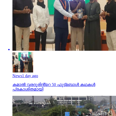
News
1 day ago
കമാൽ വരദൂരിൻ്റെ 50 ഫുട്ബോൾ കഥകൾ
പ്രകാശിതമായി