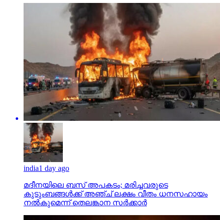
india
1 day ago
മദീനയിലെ ബസ് അപകടം; മരിച്ചവരുടെ
കുടുംബങ്ങള്‍ക്ക് അഞ്ച് ലക്ഷം വീതം ധനസഹായം
നല്‍കുമെന്ന് തെലങ്കാന സര്‍ക്കാര്‍