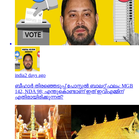
india
2 days ago
ബീഹാർ തിരഞ്ഞെടുപ്പ് പോസ്റ്റൽ ബാലറ്റ് ഫലം: MGB
142, NDA 98; എന്തുകൊണ്ടാണ് ഇത് ഇവിഎമ്മിന്
എതിരായിരിക്കുന്നത്?