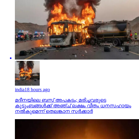
india
18 hours ago
മദീനയിലെ ബസ് അപകടം; മരിച്ചവരുടെ
കുടുംബങ്ങള്‍ക്ക് അഞ്ച് ലക്ഷം വീതം ധനസഹായം
നല്‍കുമെന്ന് തെലങ്കാന സര്‍ക്കാര്‍