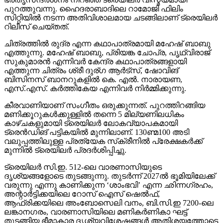
പുറത്തുവന്നു. ഹൈദരാബാദിലെ റാമോജി ഫിലിം
സിറ്റിയില്‍ നടന്ന അതിവിശാലമായ ചടങ്ങിലാണ് ട്രെയിലര്‍
റിലീസ് ചെയ്തത്.
ചിത്രത്തില്‍ രുദ്ര എന്ന കഥാപാത്രമായി മഹേഷ് ബാബു
എത്തുന്നു. മഹേഷ് ബാബു, പ്രിയങ്ക ചോപ്ര, പൃഥ്വിരാജ്
സുകുമാരന്‍ എന്നിവര്‍ കേന്ദ്ര കഥാപാത്രങ്ങളായി
എത്തുന്ന ചിത്രം ശ്രീ ദുര്ഗ ആര്‍ട്‌സ്, ഷോവിങ്
ബിസിനസ് ബാനറുകളില്‍ കെ. എല്‍. നാരായണ,
എസ്.എസ്. കര്‍ത്തികേയ എന്നിവര്‍ നിര്‍മ്മിക്കുന്നു.
കീരവാണിയാണ് സംഗീതം ഒരുക്കുന്നത്. പുറത്തിറങ്ങിയ
മണിക്കൂറുകള്‍ക്കുള്ളില്‍ തന്നെ 5 മില്യണിലധികം
കാഴ്ചകളുമായി ട്രെയിലര്‍ ലോകവ്യാപകമായി
ട്രെന്‍ഡിങ് പട്ടികയില്‍ മുന്നിലാണ്. 130ണ്മ100 അടി
വലുപ്പത്തിലുള്ള പ്രത്യേക സ്‌ക്രീനില്‍ പ്രേക്ഷകര്‍ക്ക്
മുന്നില്‍ ട്രെയിലര്‍ പ്രദര്‍ശിപ്പിച്ചു.
ട്രെയിലര്‍ സി.ഇ. 512-ലെ വാരണാസിയുടെ
ദൃശ്യങ്ങളോടെ തുടങ്ങുന്നു. തുടര്‍ന്ന് 2027ല്‍ ഭൂമിയിലേക്ക്
വരുന്നു എന്നു കാണിക്കുന്ന ‘ശാംഭവി’ എന്ന ഛിന്നഗ്രഹം,
അന്റാര്‍ട്ടിക്കയിലെ റോസ് ഐസ് ഷെല്‍ഫ്,
ആഫ്രിക്കയിലെ അംബോസെലി വനം, ബി.സി.ഇ 7200-ലെ
ലങ്കാനഗരം, വാരണാസിയിലെ മണികര്‍ണികാ ഘട്ട്
തുടങ്ങിയ ഭീമാകാര ദൃശ്യവിശേഷങ്ങള്‍ അതിശയത്തോടെ