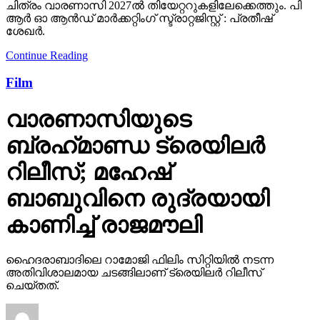
ചിത്രം വാരണാസി 2027ൽ തിയേറ്ററുകളിലേക്കെത്തും. പി
ആർ ഓ ആൻഡ് മാർക്കറ്റിംഗ് സ്ട്രാറ്റജിസ്റ്റ് : പ്രതീഷ്
ശേഖർ.
Continue Reading
Film
വാരണാസിയുടെ
ബ്രഹ്‌മാണ്ഡ ട്രെയിലര്‍
റിലീസ്; മഹേഷ്
ബാബുവിനെ രുദ്രയായി
കാണിച്ച് രാജമൗലി
ഹൈദരാബാദിലെ റാമോജി ഫിലിം സിറ്റിയില്‍ നടന്ന
അതിവിശാലമായ ചടങ്ങിലാണ് ട്രെയിലര്‍ റിലീസ്
ചെയ്തത്.