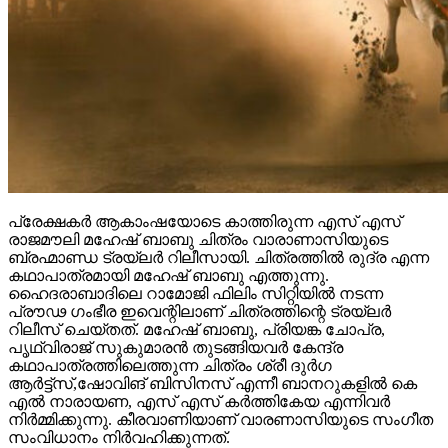
പ്രേക്ഷകർ ആകാംഷയോടെ കാത്തിരുന്ന എസ് എസ്
രാജമൗലി മഹേഷ് ബാബു ചിത്രം വാരാണാസിയുടെ
ബ്രഹ്മാണ്ഡ ട്രയ്ലർ റിലീസായി. ചിത്രത്തിൽ രുദ്ര എന്ന
കഥാപാത്രമായി മഹേഷ് ബാബു എത്തുന്നു.
ഹൈദരാബാദിലെ റാമോജി ഫിലിം സിറ്റിയിൽ നടന്ന
പ്രൗഢ ഗംഭീര ഇവെന്റിലാണ് ചിത്രത്തിന്റെ ട്രയ്ലർ
റിലീസ് ചെയ്തത്. മഹേഷ് ബാബു, പ്രിയങ്ക ചോപ്ര,
പൃഥ്വിരാജ് സുകുമാരൻ തുടങ്ങിയവർ കേന്ദ്ര
കഥാപാത്രത്തിലെത്തുന്ന ചിത്രം ശ്രീ ദുർഗ
ആർട്ട്സ്,ഷോവിങ് ബിസിനസ് എന്നീ ബാനറുകളിൽ കെ
എൽ നാരായണ, എസ് എസ് കർത്തികേയ എന്നിവർ
നിർമ്മിക്കുന്നു. കീരവാണിയാണ് വാരണാസിയുടെ സംഗീത
സംവിധാനം നിർവഹിക്കുന്നത്.