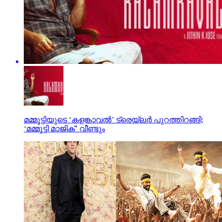
മമ്മൂട്ടിയുടെ ‘കളങ്കാവല്‍’ ട്രെയ്‌ലര്‍ പുറത്തിറങ്ങി;
‘മമ്മൂട്ടി മാജിക്’ വീണ്ടും