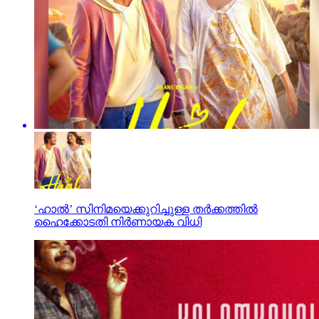
‘ഹാല്‍’ സിനിമയെക്കുറിച്ചുള്ള തര്‍ക്കത്തില്‍
ഹൈക്കോടതി നിര്‍ണായക വിധി