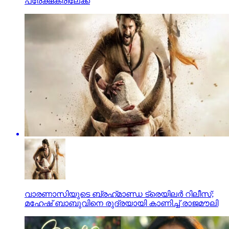
പ്രേക്ഷകരിലേക്ക്
വാരണാസിയുടെ ബ്രഹ്‌മാണ്ഡ ട്രെയിലര്‍ റിലീസ്;
മഹേഷ് ബാബുവിനെ രുദ്രയായി കാണിച്ച് രാജമൗലി