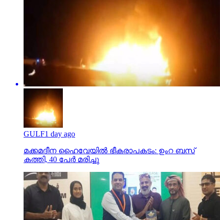
GULF
1 day ago
മക്കമദീന ഹൈവേയില്‍ ഭീകരാപകടം: ഉംറ ബസ്
കത്തി, 40 പേര്‍ മരിച്ചു