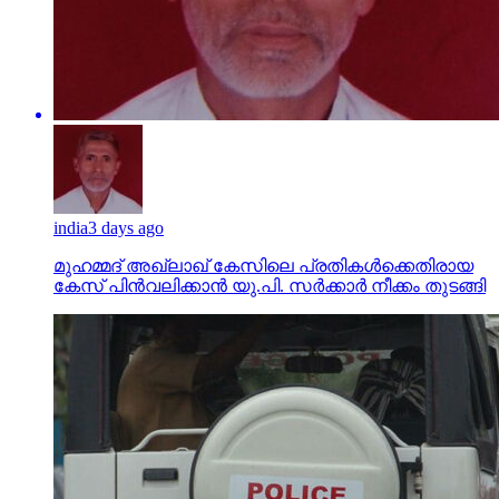
india
3 days ago
മുഹമ്മദ് അഖ്‌ലാഖ് കേസിലെ പ്രതികള്‍ക്കെതിരായ
കേസ് പിന്‍വലിക്കാന്‍ യു.പി. സര്‍ക്കാര്‍ നീക്കം തുടങ്ങി