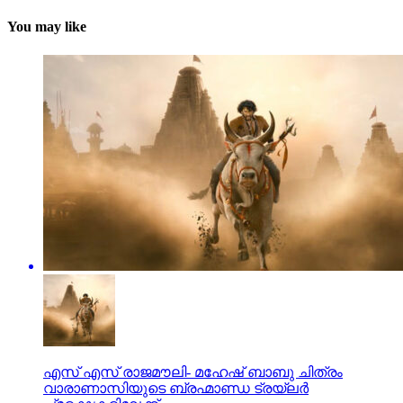
You may like
എസ് എസ് രാജമൗലി- മഹേഷ് ബാബു ചിത്രം
വാരാണാസിയുടെ ബ്രഹ്മാണ്ഡ ട്രയ്ലർ