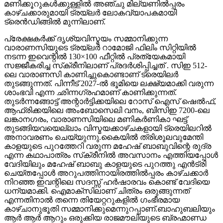
മണിക്കൂറുകൾക്കുള്ളിൽ അഞ്ചു മില്യണിൽപ്പരം
കാഴ്ചക്കാരുമായി ട്രയ്ലർ ലോകവ്യാപകമായി
ട്രെൻഡിങ്ങിൽ മുന്നിലാണ്.
പ്രേക്ഷകർക്ക് ദൃശ്യവിസ്മയം സമ്മാനിക്കുന്ന
വാരാണസിയുടെ ട്രയ്ലർ റാമോജി ഫിലിം സിറ്റിയിൽ
നടന്ന ഇവെന്റിൽ 130×100 ഫീറ്റിൽ പ്രത്യേകമായി
സജ്ജീകരിച്ച സ്‌ക്രീനിലാണ് പ്രദർശിപ്പിച്ചത് . സിഇ 512-
ലെ വാരാണസി കാണിച്ചുകൊണ്ടാണ് ട്രെയിലര്‍
തുടങ്ങുന്നത്. പിന്നീട് 2027-ല്‍ ഭൂമിയെ ലക്ഷ്യമാക്കി വരുന്ന
ശാംഭവി എന്ന ഛിന്നഗ്രഹമാണ് കാണിക്കുന്നത്.
തുടര്‍ന്നങ്ങോട്ട് അന്റാര്‍ട്ടിക്കയിലെ റോസ് ഐസ് ഷെല്‍ഫ്,
ആഫ്രിക്കയിലെ അംബോസെലി വനം, ബിസിഇ 7200-ലെ
ലങ്കാനഗരം, വാരാണസിയിലെ മണികര്‍ണികാ ഘട്ട്
തുടങ്ങിയവയെല്ലാം വിസ്മയക്കാഴ്ചകളായി ട്രെയിലറില്‍
അനാവരണം ചെയ്യുന്നു.കൈയില്‍ ത്രിശൂലവുമേന്തി
കാളയുടെ പുറത്തേറി വരുന്ന മഹേഷ് ബാബുവിന്റെ രുദ്ര
എന്ന കഥാപാത്രം സ്‌ക്രീനിൽ അവസാനം എത്തിയപ്പോൾ
വേദിയിലും മഹേഷ് ബാബു കാളയുടെ പുറത്തു എൻട്രി
ചെയ്തപ്പോൾ അറുപത്തിനായിരത്തിൽപ്പരം കാഴ്ചക്കാർ
നിറഞ്ഞ ഇവന്റിലെ സദസ്സ് ഹർഷാരവം കൊണ്ട് വേദിയെ
ധന്യമാക്കി. ഐമാക്‌സിലാണ് ചിത്രം ഒരുങ്ങുന്നത്
എന്നതിനാല്‍ തന്നെ തിയേറ്ററുകളില്‍ ഗംഭീരമായ
കാഴ്ചാനുഭൂതി സമ്മാനിക്കുമെന്നുറപ്പാണ്.ബാഹുബലിയും
ആർ ആർ ആറും ഒരുക്കിയ രാജമൗലിയുടെ ബ്രഹ്മാണ്ഡ