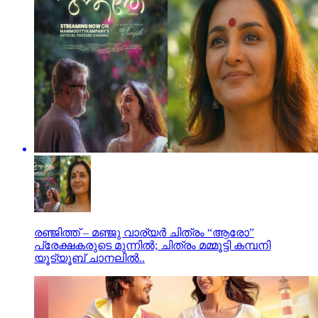
രഞ്ജിത്ത് – മഞ്ജു വാര്യർ ചിത്രം “ആരോ”
പ്രേക്ഷകരുടെ മുന്നിൽ; ചിത്രം മമ്മൂട്ടി കമ്പനി
യൂട്യൂബ് ചാനലിൽ..