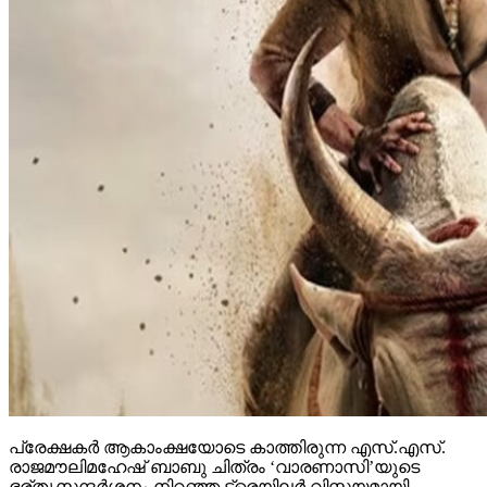
പ്രേക്ഷകര്‍ ആകാംക്ഷയോടെ കാത്തിരുന്ന എസ്.എസ്.
രാജമൗലിമഹേഷ് ബാബു ചിത്രം ‘വാരണാസി’യുടെ
ഭര്തൃസന്ദര്‍ശനം നിറഞ്ഞ ട്രെയിലര്‍ വിസ്മയമായി