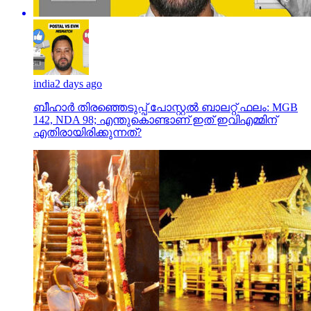
india
2 days ago
ബീഹാർ തിരഞ്ഞെടുപ്പ് പോസ്റ്റൽ ബാലറ്റ് ഫലം: MGB
142, NDA 98; എന്തുകൊണ്ടാണ് ഇത് ഇവിഎമ്മിന്
എതിരായിരിക്കുന്നത്?