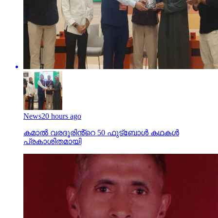
News
20 hours ago
കമാൽ വരദൂരിൻ്റെ 50 ഫുട്ബോൾ കഥകൾ
പ്രകാശിതമായി