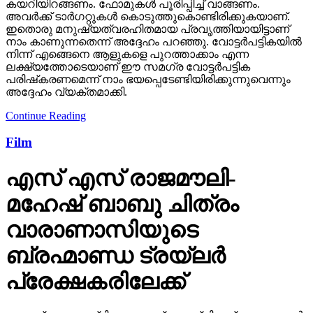
ഇതൊരു മനുഷ്യത്വരഹിതമായ പ്രവൃത്തിയായിട്ടാണ്
നാം കാണുന്നതെന്ന് അദ്ദേഹം പറഞ്ഞു. വോട്ടര്‍പട്ടികയില്‍
നിന്ന് എങ്ങെനെ ആളുകളെ പുറത്താക്കാം എന്ന
ലക്ഷ്യത്തോടെയാണ് ഈ സമഗ്ര വോട്ടര്‍പട്ടിക
പരിഷ്‌കരണമെന്ന് നാം ഭയപ്പെടേണ്ടിയിരിക്കുന്നുവെന്നും
അദ്ദേഹം വ്യക്തമാക്കി.
Continue Reading
Film
എസ് എസ് രാജമൗലി-
മഹേഷ് ബാബു ചിത്രം
വാരാണാസിയുടെ
ബ്രഹ്മാണ്ഡ ട്രയ്ലർ
പ്രേക്ഷകരിലേക്ക്
മഹേഷ് ബാബു, പ്രിയങ്ക ചോപ്ര, പൃഥ്വിരാജ് സുകുമാരൻ
തുടങ്ങിയവർ കേന്ദ്ര കഥാപാത്രത്തിലെത്തുന്ന ചിത്രം
ശ്രീ ദുർഗ ആർട്ട്സ്,ഷോവിങ് ബിസിനസ് എന്നീ