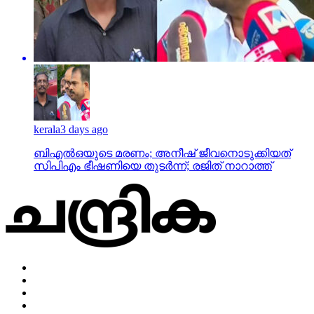
kerala
3 days ago
ബിഎല്‍ഒയുടെ മരണം; അനീഷ് ജീവനൊടുക്കിയത്
സിപിഎം ഭീഷണിയെ തുടര്‍ന്ന്; രജിത് നാറാത്ത്
Home
Privacy Policy