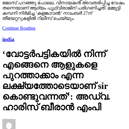
കമ്പനി നിര്‍മിച്ച ‘കളങ്കാവല്‍’ നവംബര്‍ 27ന്
തീയേറ്ററുകളില്‍ റിലീസ് ചെയ്യും.
Continue Reading
india
‘വോട്ടര്‍പട്ടികയില്‍ നിന്ന്
എങ്ങെനെ ആളുകളെ
പുറത്താക്കാം എന്ന
ലക്ഷ്യത്തോടെയാണ് sir
കൊണ്ടുവന്നത്’: അഡ്വ.
ഹാരിസ് ബീരാൻ എംപി
Published