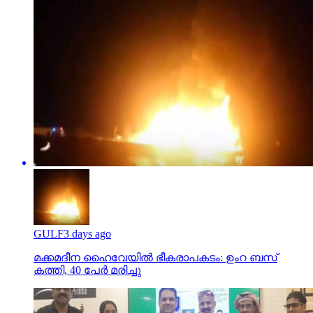
GULF
3 days ago
മക്കമദീന ഹൈവേയില്‍ ഭീകരാപകടം: ഉംറ ബസ്
കത്തി, 40 പേര്‍ മരിച്ചു