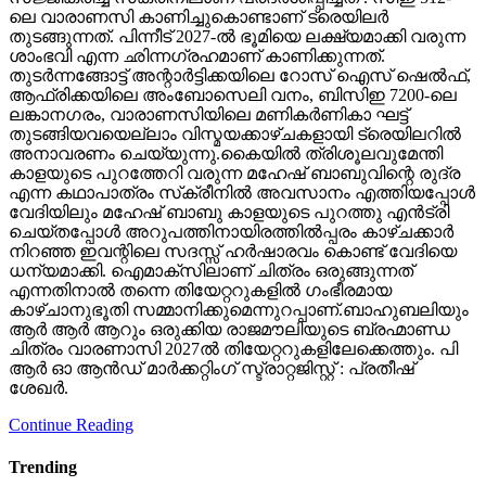
ശാംഭവി എന്ന ഛിന്നഗ്രഹമാണ് കാണിക്കുന്നത്.
തുടര്‍ന്നങ്ങോട്ട് അന്റാര്‍ട്ടിക്കയിലെ റോസ് ഐസ് ഷെല്‍ഫ്,
ആഫ്രിക്കയിലെ അംബോസെലി വനം, ബിസിഇ 7200-ലെ
ലങ്കാനഗരം, വാരാണസിയിലെ മണികര്‍ണികാ ഘട്ട്
തുടങ്ങിയവയെല്ലാം വിസ്മയക്കാഴ്ചകളായി ട്രെയിലറില്‍
അനാവരണം ചെയ്യുന്നു.കൈയില്‍ ത്രിശൂലവുമേന്തി
കാളയുടെ പുറത്തേറി വരുന്ന മഹേഷ് ബാബുവിന്റെ രുദ്ര
എന്ന കഥാപാത്രം സ്‌ക്രീനിൽ അവസാനം എത്തിയപ്പോൾ
വേദിയിലും മഹേഷ് ബാബു കാളയുടെ പുറത്തു എൻട്രി
ചെയ്തപ്പോൾ അറുപത്തിനായിരത്തിൽപ്പരം കാഴ്ചക്കാർ
നിറഞ്ഞ ഇവന്റിലെ സദസ്സ് ഹർഷാരവം കൊണ്ട് വേദിയെ
ധന്യമാക്കി. ഐമാക്‌സിലാണ് ചിത്രം ഒരുങ്ങുന്നത്
എന്നതിനാല്‍ തന്നെ തിയേറ്ററുകളില്‍ ഗംഭീരമായ
കാഴ്ചാനുഭൂതി സമ്മാനിക്കുമെന്നുറപ്പാണ്.ബാഹുബലിയും
ആർ ആർ ആറും ഒരുക്കിയ രാജമൗലിയുടെ ബ്രഹ്മാണ്ഡ
ചിത്രം വാരണാസി 2027ൽ തിയേറ്ററുകളിലേക്കെത്തും. പി
ആർ ഓ ആൻഡ് മാർക്കറ്റിംഗ് സ്ട്രാറ്റജിസ്റ്റ് : പ്രതീഷ്
ശേഖർ.
Continue Reading
Trending