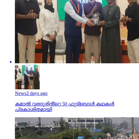
News
2 days ago
കമാൽ വരദൂരിൻ്റെ 50 ഫുട്ബോൾ കഥകൾ
പ്രകാശിതമായി