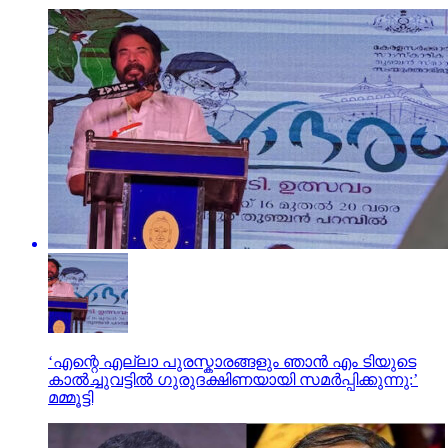
‘എന്റെ എല്ലാ പുരസ്കാരങ്ങളും ഞാൻ എം ടിയുടെ
കാൽച്ചുവട്ടിൽ ഗുരുദക്ഷിണയായി സമർപ്പിക്കുന്നു:’
മമ്മൂട്ടി