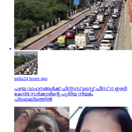
india
24 hours ago
പഴയ വാഹനങ്ങള്‍ക്ക് ഫിറ്റ്‌നസ് ടെസ്റ്റ് ഫീസ് 10 ഇരട്ടി;
കേന്ദ്ര സര്‍ക്കാരിന്റെ പുതിയ നിയമം
പ്രാബല്യത്തില്‍