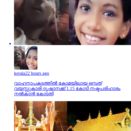
kerala
22 hours ago
വാഹനാപകടത്തില്‍ കോമയിലായ ഒമ്പത്
വയസ്സുകാരി ദൃഷാനക്ക് 1.15 കോടി നഷ്ടപരിഹാരം
നല്‍കാന്‍ കോടതി