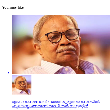
You may like
എം.ടി വാസുദേവന്‍ നായര്‍ ഗുരുതരാവസ്ഥയില്‍;
ഹൃദയസ്തംഭനമെന്ന് മെഡിക്കല്‍ ബുള്ളറ്റിന്‍