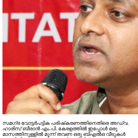
സമഗ്ര വോട്ടര്‍പട്ടിക പരിഷ്‌കരണത്തിനെതിരെ അഡ്വ.
ഹാരിസ് ബീരാന്‍ എം.പി. കേരളത്തില്‍ ഇപ്പോള്‍ ഒരു
മാസത്തിനുള്ളില്‍ മൂന്ന് തവണ ഒരു ബിഎല്‍ഒ വീടുകള്‍
കയറിയിറങ്ങണം. ഫോമുകള്‍ പൂരിപ്പിച്ച് വാങ്ങണം.
അവര്‍ക്ക് ടാര്‍ഗറ്റുകള്‍ കൊടുത്തുകൊണ്ടിരിക്കുകയാണ്.