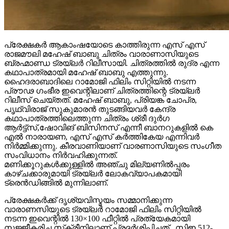
പ്രേക്ഷകർ ആകാംഷയോടെ കാത്തിരുന്ന എസ് എസ്
രാജമൗലി മഹേഷ് ബാബു ചിത്രം വാരാണാസിയുടെ
ബ്രഹ്മാണ്ഡ ട്രയ്ലർ റിലീസായി. ചിത്രത്തിൽ രുദ്ര എന്ന
കഥാപാത്രമായി മഹേഷ് ബാബു എത്തുന്നു.
ഹൈദരാബാദിലെ റാമോജി ഫിലിം സിറ്റിയിൽ നടന്ന
പ്രൗഢ ഗംഭീര ഇവെന്റിലാണ് ചിത്രത്തിന്റെ ട്രയ്ലർ
റിലീസ് ചെയ്തത്. മഹേഷ് ബാബു, പ്രിയങ്ക ചോപ്ര,
പൃഥ്വിരാജ് സുകുമാരൻ തുടങ്ങിയവർ കേന്ദ്ര
കഥാപാത്രത്തിലെത്തുന്ന ചിത്രം ശ്രീ ദുർഗ
ആർട്ട്സ്,ഷോവിങ് ബിസിനസ് എന്നീ ബാനറുകളിൽ കെ
എൽ നാരായണ, എസ് എസ് കർത്തികേയ എന്നിവർ
നിർമ്മിക്കുന്നു. കീരവാണിയാണ് വാരണാസിയുടെ സംഗീത
സംവിധാനം നിർവഹിക്കുന്നത്.
മണിക്കൂറുകൾക്കുള്ളിൽ അഞ്ചു മില്യണിൽപ്പരം
കാഴ്ചക്കാരുമായി ട്രയ്ലർ ലോകവ്യാപകമായി
ട്രെൻഡിങ്ങിൽ മുന്നിലാണ്.
പ്രേക്ഷകർക്ക് ദൃശ്യവിസ്മയം സമ്മാനിക്കുന്ന
വാരാണസിയുടെ ട്രയ്ലർ റാമോജി ഫിലിം സിറ്റിയിൽ
നടന്ന ഇവെന്റിൽ 130×100 ഫീറ്റിൽ പ്രത്യേകമായി
സജ്ജീകരിച്ച സ്‌ക്രീനിലാണ് പ്രദർശിപ്പിച്ചത് . സിഇ 512-
ലെ വാരാണസി കാണിച്ചുകൊണ്ടാണ് ട്രെയിലര്‍
തുടങ്ങുന്നത്. പിന്നീട് 2027-ല്‍ ഭൂമിയെ ലക്ഷ്യമാക്കി വരുന്ന