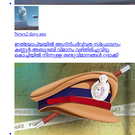
News
2 days ago
ഇത്യോപ്യയില്‍ അഗ്‌നിപര്‍വ്വത സ്‌ഫോടനം;
കണ്ണൂർ-അബൂദബി വിമാനം വഴിതിരിച്ചുവിട്ടു,
കൊച്ചിയിൽ നിന്നുള്ള രണ്ടുവിമാനങ്ങൾ റദ്ദാക്കി