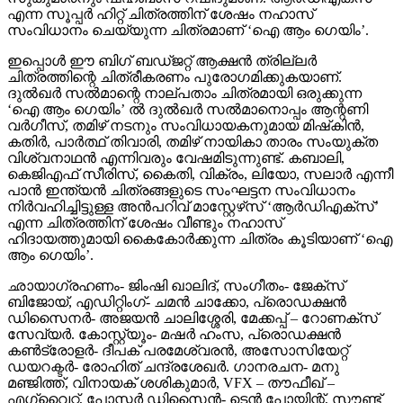
എന്ന സൂപ്പര്‍ ഹിറ്റ് ചിത്രത്തിന് ശേഷം നഹാസ്
സംവിധാനം ചെയ്യുന്ന ചിത്രമാണ് ‘ഐ ആം ഗെയിം’.
ഇപ്പൊള്‍ ഈ ബിഗ് ബഡ്ജറ്റ് ആക്ഷന്‍ ത്രില്ലര്‍
ചിത്രത്തിന്റെ ചിത്രീകരണം പുരോഗമിക്കുകയാണ്.
ദുല്‍ഖര്‍ സല്‍മാന്റെ നാല്പതാം ചിത്രമായി ഒരുക്കുന്ന
‘ഐ ആം ഗെയിം’ ല്‍ ദുല്‍ഖര്‍ സല്‍മാനൊപ്പം ആന്റണി
വര്‍ഗീസ്, തമിഴ് നടനും സംവിധായകനുമായ മിഷ്‌കിന്‍,
കതിര്‍, പാര്‍ത്ഥ് തിവാരി, തമിഴ് നായികാ താരം സംയുക്ത
വിശ്വനാഥന്‍ എന്നിവരും വേഷമിടുന്നുണ്ട്. കബാലി,
കെജിഎഫ് സീരിസ്, കൈതി, വിക്രം, ലിയോ, സലാര്‍ എന്നീ
പാന്‍ ഇന്ത്യന്‍ ചിത്രങ്ങളുടെ സംഘട്ടന സംവിധാനം
നിര്‍വഹിച്ചിട്ടുള്ള അന്‍പറിവ് മാസ്റ്റേഴ്‌സ് ‘ആര്‍ഡിഎക്‌സ്’
എന്ന ചിത്രത്തിന് ശേഷം വീണ്ടും നഹാസ്
ഹിദായത്തുമായി കൈകോര്‍ക്കുന്ന ചിത്രം കൂടിയാണ് ‘ഐ
ആം ഗെയിം’.
ഛായാഗ്രഹണം- ജിംഷി ഖാലിദ്, സംഗീതം- ജേക്‌സ്
ബിജോയ്, എഡിറ്റിംഗ്- ചമന്‍ ചാക്കോ, പ്രൊഡക്ഷന്‍
ഡിസൈനര്‍- അജയന്‍ ചാലിശ്ശേരി, മേക്കപ്പ് – റോണക്‌സ്
സേവ്യര്‍. കോസ്റ്റ്യൂം- മഷര്‍ ഹംസ, പ്രൊഡക്ഷന്‍
കണ്‍ട്രോളര്‍- ദീപക് പരമേശ്വരന്‍, അസോസിയേറ്റ്
ഡയറക്ടര്‍- രോഹിത് ചന്ദ്രശേഖര്‍. ഗാനരചന- മനു
മഞ്ജിത്ത്, വിനായക് ശശികുമാര്‍, VFX – തൗഫീഖ് –
എഗ്വൈറ്റ്, പോസ്റ്റര്‍ ഡിസൈന്‍- ടെന്‍ പോയിന്റ്, സൗണ്ട്