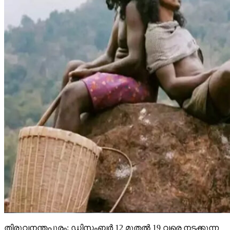
തിരുവനന്തപുരം: ഡിസംബര്‍ 12 മുതല്‍ 19 വരെ നടക്കുന്ന