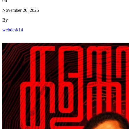
on
November 26, 2025
By
webdesk14