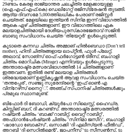
29ണ്ടാം കേരള രാജ്യാന്തര ചലച്ചിത്ര മേളക്കായുള്ള
(ഐ.എഫ്.എഫ്.കെ) ഡെലിഗേറ്റ് രജിസ്‌ട്രേഷന്‍ തുടങ്ങി.
ആദ്യ ദിവസമേ 5,000ത്തിലധികം പേരാണ് രജിസ്റ്റര്‍
ചെയ്തത്. മേളയിലെ ഇന്ത്യന്‍ സിനിമ ഇന്ന് വിഭാഗത്തില്‍
ആകെ ഏഴ് ചിത്രങ്ങളാണ്. ഈ വിഭാഗത്തിലെ ഏക
മലയാളചിത്രമായി ദേശീയപുരസ്‌കാരജേതാവ് സജിന്‍
ബാബു സംവിധാനം ചെയ്ത ‘തിയേറ്റര്‍’ ഉള്‍പ്പെടുത്തി.
കൂടാതെ കന്നഡ ചിത്രം അമ്മാങ് ഹില്‍ബെഡാ (Don’t tell
mother), ഹിന്ദി ചിത്രങ്ങളായ ലാപ്റ്റീന്‍, ഫുള്‍ പ്ലേറ്റ്,
അലാവ്, സോങ്‌സ് ഓഫ് ഫര്‍ഗോട്ടണ്‍ ട്രീസ്, ബംഗാളി
ചിത്രം മൊറിചിക (Mirage) എന്നിവയും ഉള്‍പ്പെടുന്നു.
അന്താരാഷ്ട്ര മത്സരവിഭാഗത്തില്‍ 14 ചിത്രങ്ങളാണ്
ഇത്തവണ. ഇതില്‍ രണ്ട് മലയാള ചിത്രങ്ങള്‍
ശ്രദ്ധേയമാണ് ഉണ്ണികൃഷ്ണന്‍ ആവള സംവിധാനം ചെയ്ത
‘തന്തപ്പേര്’, സഞ്ജു സുരേന്ദ്രന്റെ ‘ഇഫ് ഓണ്‍ എ
വിന്‌റേഴ്‌സ് നൈറ്റ’്. അഞ്ച് സ്പാനിഷ് ചിത്രങ്ങള്‍ക്കും
പ്രമുഖ സ്ഥാനമുണ്ട്.
ബിഫോര്‍ ദി ബോഡി, ക്യൂര്‍പോ സിലെസ്റ്റ്, ഹൈഡ്ര,
കിസ്സിങ് ബഗ്, ദി കറണ്ട്‌സ്. അന്താരാഷ്ട്ര മത്സരത്തില്‍
റഷ്യന്‍ ചിത്രം ‘ബാക്ക്’റാബിറ്റ്, വൈറ്റ്’റാബിറ്റ്’,
അഫ്ഗാന്‍പേര്‍ഷ്യന്‍ ചിത്രം ‘സിനിമാ ജസീറ’, ബംഗാളി
‘ഷാഡോ ബോക്‌സ്’, ഖസാക്കി ‘ദി എലീസ്യന്‍ ഫീല്‍ഡ്’,
അറബി ‘ദി സെറ്റില്‍മെന്റ്’, ജാപ്പനീസ് ‘ടു സീസണ്‍സ്, ടു