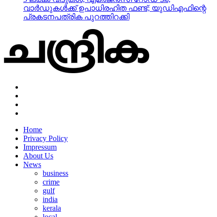
വാര്‍ഡുകള്‍ക്ക് ഉപാധിരഹിത ഫണ്ട്; യുഡിഎഫിന്റെ
പ്രകടനപത്രിക പുറത്തിറക്കി
Home
Privacy Policy
Impressum
About Us
News
business
crime
gulf
india
kerala
local