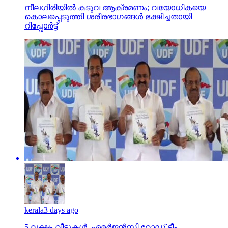
നീലഗിരിയില്‍ കടുവ ആക്രമണം; വയോധികയെ
കൊലപ്പെടുത്തി ശരീരഭാഗങ്ങള്‍ ഭക്ഷിച്ചതായി
റിപ്പോര്‍ട്ട്
kerala
3 days ago
5 ലക്ഷം വീടുകള്‍, എമര്‍ജന്‍സി റോഡ് ടീം,