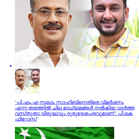
‘പി.എം.എ സലാം സാഹിബിനെതിരെ വിമർശനം
എന്ന തരത്തിൽ ചില മാധ്യമങ്ങൾ നൽകിയ വാർത്ത
വസ്‌തുതാ വിരുദ്ധവും ദുരുദ്ദേശപരവുമാണ്’: പി.കെ
ഫിറോസ്‌