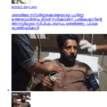
kerala
2 days ago
ശബരിമല സ്വര്‍ണ്ണക്കൊള്ളയുടെ പൂര്‍ണ്ണ
ഉത്തരവാദിത്വം ഇടത് സര്‍ക്കാരിന്, പത്മകുമാറിന്റെ
അറസ്റ്റിലൂടെ സിപിഎം ബന്ധം തെളിഞ്ഞു: പി.കെ
കുഞ്ഞാലിക്കുട്ടി