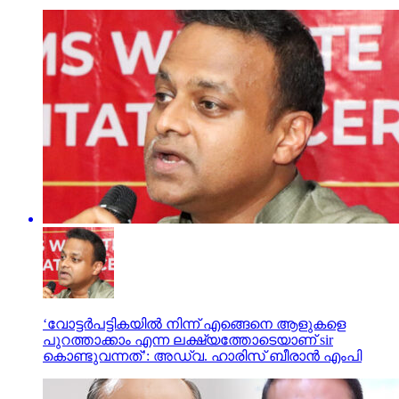
‘വോട്ടര്‍പട്ടികയില്‍ നിന്ന് എങ്ങെനെ ആളുകളെ
പുറത്താക്കാം എന്ന ലക്ഷ്യത്തോടെയാണ് sir
കൊണ്ടുവന്നത്’: അഡ്വ. ഹാരിസ് ബീരാൻ എംപി