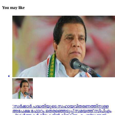
You may like
‘സര്‍ക്കാര്‍ പദ്ധതിയുടെ സഹായവിതരണത്തിനുള്ള
അപേക്ഷ ഫോറം തെരഞ്ഞെടുപ്പ് സമയത്ത് സിപിഎം