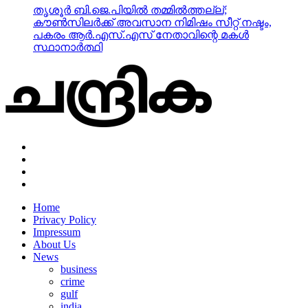
തൃശൂര്‍ ബി.ജെ.പിയില്‍ തമ്മില്‍ത്തല്ല്;
കൗണ്‍സിലര്‍ക്ക് അവസാന നിമിഷം സീറ്റ് നഷ്ടം,
പകരം ആര്‍.എസ്.എസ് നേതാവിന്റെ മകള്‍
സ്ഥാനാര്‍ത്ഥി
Home
Privacy Policy
Impressum
About Us
News
business
crime
gulf
india