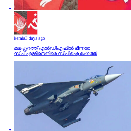
kerala
3 days ago
മലപ്പുറത്ത് എല്‍ഡിഎഫില്‍ ഭിന്നത;
സിപിഎമ്മിനെതിരെ സിപിഐ രംഗത്ത്