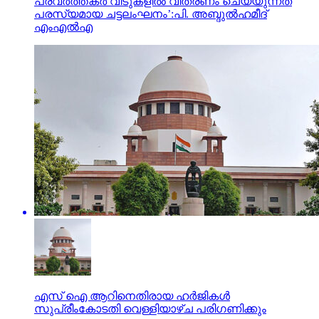
പ്രവര്‍ത്തകര്‍ വീടുകളില്‍ വിതരണം ചെയ്യുന്നത്
പരസ്യമായ ചട്ടലംഘനം’:പി. അബ്ദുല്‍ഹമീദ്
എംഎല്‍എ
എസ് ഐ ആറിനെതിരായ ഹർജികൾ
സുപ്രീംകോടതി വെള്ളിയാഴ്ച പരിഗണിക്കും