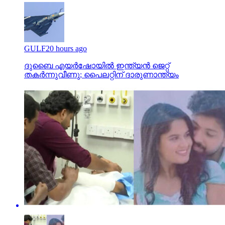
GULF
20 hours ago
ദുബൈ എയര്‍ഷോയില്‍ ഇന്ത്യന്‍ ജെറ്റ്
തകര്‍ന്നുവീണു; പൈലറ്റിന് ദാരുണാന്ത്യം