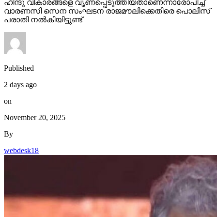
ഹിന്ദു വികാരങ്ങളെ വൃണപ്പെടുത്തിയതാണെന്നാരോപിച്ച്
വാരണസി സെന സംഘടന രാജമൗലിക്കെതിരെ പൊലീസ്
പരാതി നല്‍കിയിട്ടുണ്ട്
Published
2 days ago
on
November 20, 2025
By
webdesk18