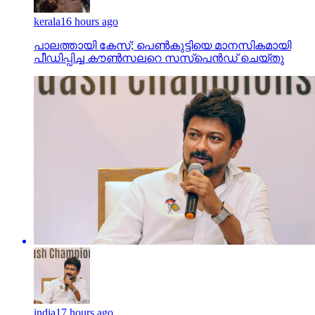
kerala
16 hours ago
പാലത്തായി കേസ്; പെൺകുട്ടിയെ മാനസികമായി
പീഡിപ്പിച്ച കൗൺസലറെ സസ്പെൻഡ് ചെയ്തു
india
17 hours ago