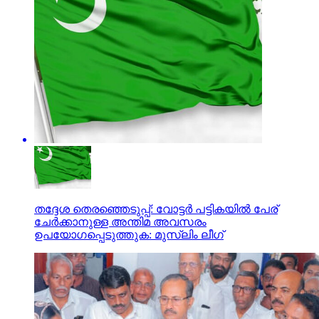
തദ്ദേശ തെരഞ്ഞെടുപ്പ്: വോട്ടര്‍ പട്ടികയില്‍ പേര്
ചേര്‍ക്കാനുള്ള അന്തിമ അവസരം
ഉപയോഗപ്പെടുത്തുക: മുസ്‌ലിം ലീഗ്‌