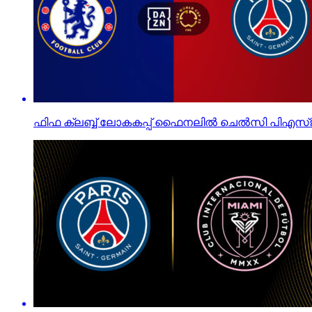
ഫിഫ ക്ലബ്ബ് ലോകകപ്പ് ഫൈനലില്‍ ചെല്‍സി പിഎസ്