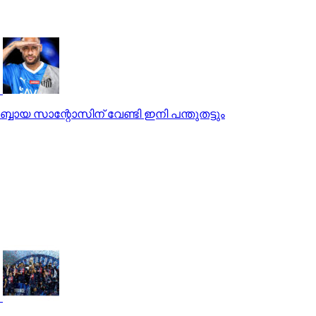
ബ്ബായ സാന്റോസിന് വേണ്ടി ഇനി പന്തുതട്ടും