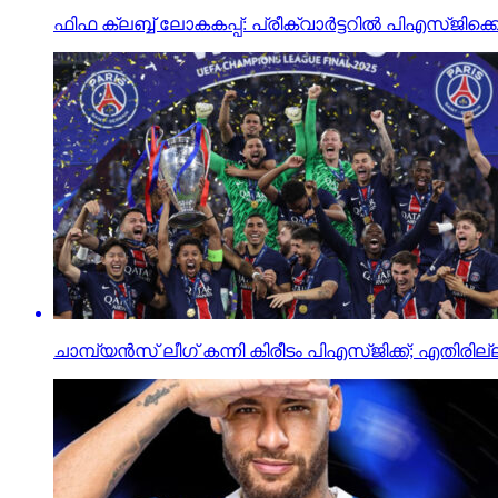
ഫിഫ ക്ലബ്ബ് ലോകകപ്പ്: പ്രീക്വാർട്ടറിൽ പിഎസ്ജിക
ചാമ്പ്യന്‍സ് ലീഗ് കന്നി കിരീടം പിഎസ്ജിക്ക്; എതിരില