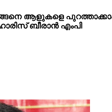
ന് എങ്ങെനെ ആളുകളെ പുറത്താക
 ഹാരിസ് ബീരാൻ എംപി