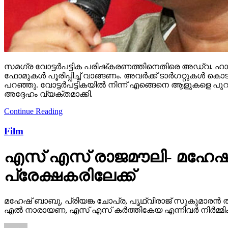
സമഗ്ര വോട്ടര്‍പട്ടിക പരിഷ്‌കരണത്തിനെതിരെ അഡ്വ. ഹാരി
ഫോമുകള്‍ പൂരിപ്പിച്ച് വാങ്ങണം. അവര്‍ക്ക് ടാര്‍ഗറ്റുക
പറഞ്ഞു. വോട്ടര്‍പട്ടികയില്‍ നിന്ന് എങ്ങെനെ ആളുകളെ പുറ
അദ്ദേഹം വ്യക്തമാക്കി.
Continue Reading
Film
എസ് എസ് രാജമൗലി- മഹേഷ്
പ്രേക്ഷകരിലേക്ക്
മഹേഷ് ബാബു, പ്രിയങ്ക ചോപ്ര, പൃഥ്വിരാജ് സുകുമാരൻ ത
എൽ നാരായണ, എസ് എസ് കർത്തികേയ എന്നിവർ നിർമ്മിക്ക