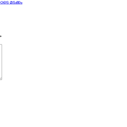
തോടെ മടക്കം
*