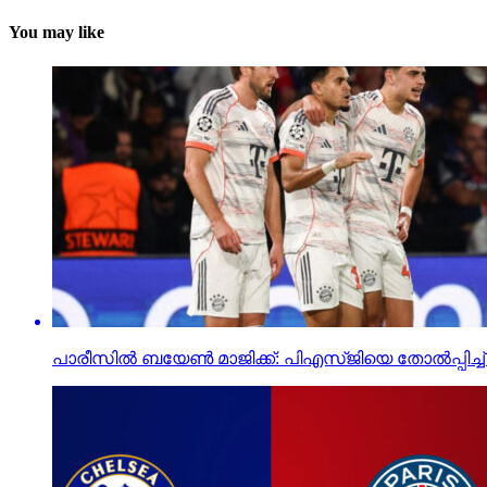
You may like
പാരീസില്‍ ബയേണ്‍ മാജിക്ക്: പിഎസ്ജിയെ തോല്‍പ്പിച്ച് ച