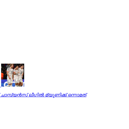
ാമ്പ്യന്‍സ് ലീഗില്‍ മ്യൂണിക്ക് ഒന്നാമത്