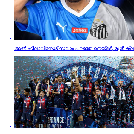
അല്‍ ഹിലാലിനോട് സലാം പറഞ്ഞ് നെയ്മര്‍; മുന്‍ ക്ല