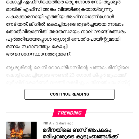
കൊച്ചി എഫ്‌സിക്കെതിരെ ഒരു ഗോള്‍ നേടി തൃശൂര്‍
മാജിക് എഫ്‌സി അങ്കം വിജയിക്കുകയായിരുന്നു.
പകരക്കാരനായി എത്തിയ അഫ്‌സലാണ് ഗോള്‍
നേടിയത്. ലീഗില്‍ കൊച്ചിയുടെ തുടര്‍ച്ചയായ നാലാം
തോല്‍വിയാണിത്. അതേസമയം നാല് റൗണ്ട് മത്സരം
പൂര്‍ത്തിയായപ്പോള്‍ തൃശൂര്‍ ഒമ്പത് പോയിന്റുമായി
ഒന്നാം സ്ഥാനത്തും കൊച്ചി
അവസാനസ്ഥാനത്തുമാണ്.
തൃശൂരിന്റെ ലെനി റോഡ്രിഗസിന്റെ പത്താം മിനിറ്റിലെ
ഷോട്ട് കൊച്ചിയുടെ അണ്ടര്‍ 23 ഗോള്‍ കീപ്പര്‍ മുഹമ്മദ്
മുര്‍ഷിദ് കോര്‍ണര്‍ വഴങ്ങി രക്ഷിച്ചു. പതിനഞ്ചാം മിനിറ്റ്
തികയും മുന്‍പ് കൊച്ചിയുടെ സ്പാനിഷ് താരം റാമോണ്‍
CONTINUE READING
ഗാര്‍ഷ്യ പരിക്കേറ്റ് പുറത്തിറങ്ങി. പകരക്കാരനായി
മലയാളി താരം ഗിഫ്റ്റി ഗ്രേഷ്യസ് എത്തിയതോടെ
താരത്തിന്റെ 25ാം മിനിറ്റില്‍ താഴ്ന്നുവന്ന ഷോട്ട് തൃശൂര്‍
TRENDING
ഗോളി കമാലുദ്ധീന്‍ തടുത്തു. 32ാം മിനിറ്റില്‍ ഫ്രീകിക്കിന്
INDIA
2 days ago
പിന്നാലെ ലഭിച്ച പന്ത് ലെനി റോഡ്രിഗസ് പോസ്റ്റിലേക്ക്
മദീനയിലെ ബസ് അപകടം;
തൊടുത്തു വിട്ടെങ്കിലും കൊച്ചി കീപ്പര്‍ മുര്‍ഷിദ് ക്രോസ്
മരിച്ചവരുടെ കുടുംബങ്ങള്‍ക്ക്