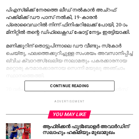
പിഎസ്ജിക്ക് നേരത്തെ ലീഡ് നല്‍കാന്‍ അച്റഫ്
ഹക്കിമിക്ക് ഡൗ പാസ് നല്‍കി, 19-കാരന്‍
പ്രൊവൈഡറില്‍ നിന്ന് ഫിനിഷറിലേക്ക് പോയി, 20-ാം
മിനിറ്റില്‍ തന്റെ ഡിഫ്‌ലെക്റ്റഡ് ഷോട്ട് നേട്ടം ഇരട്ടിയാക്കി.
മണിക്കൂറിന് തൊട്ടുപിന്നാലെ ഡൗ വീണ്ടും സ്‌കോര്‍
ചെയ്തു, ഫലത്തെക്കുറിച്ചുള്ള സംശയം അവസാനിപ്പിച്ച്
ഖ്വിച ക്വാറത്സ്ഖേലിയ നാലാമതും പകരക്കാരനായ
മറ്റൊരു കൗമാരക്കാരനായ സെന്നി മയൂലു അഞ്ചാം
സ്ഥാനത്തെത്തി.
CONTINUE READING
70 വര്‍ഷത്തെ യൂറോപ്യന്‍ കപ്പിന്റെയും ചാമ്പ്യന്‍സ്
ലീഗിന്റെയും ചരിത്രത്തില്‍ ഫൈനലില്‍ ഏതൊരു
ADVERTISEMENT
ടീമിന്റെയും ഏറ്റവും വലിയ വിജയം രേഖപ്പെടുത്തിയ
ഫ്രഞ്ച് ക്ലബ്ബിന് ഇന്റര്‍ ഒരു മത്സരവും
YOU MAY LIKE
ആയിരുന്നില്ല.
ആഫ്രിക്കന്‍ ഫുട്‌ബോളര്‍ അവാര്‍ഡിന്
സലാഹും ഹകിമിയും മുഖാമുഖം
‘ഇത് എല്ലാം അര്‍ത്ഥമാക്കുന്നു. ഇത് ഞങ്ങളുടെ