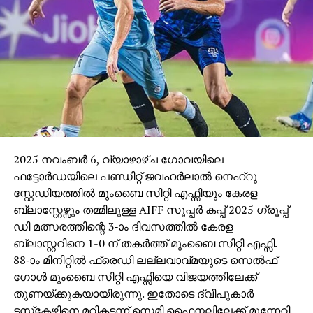
ഉദ്ധരിച്ച് അന്താരാഷ്ട്ര ഫുട്‌ബോളില്‍ നിന്ന്
ഇസ്രാഈലിനെ സസ്‌പെന്‍ഡ് ചെയ്യണമെന്ന്
യുഎന്‍ വിദഗ്ധര്‍ ഫിഫയോടും യുവേഫയോടും
അഭ്യര്‍ത്ഥിച്ചതിന് ശേഷമാണ് ഈ അഭ്യര്‍ത്ഥനകള്‍
വന്നത്.
2025 നവംബര്‍ 6, വ്യാഴാഴ്ച ഗോവയിലെ
ഫട്ടോര്‍ഡയിലെ പണ്ഡിറ്റ് ജവഹര്‍ലാല്‍ നെഹ്റു
സ്റ്റേഡിയത്തില്‍ മുംബൈ സിറ്റി എഫ്സിയും കേരള
ബ്ലാസ്റ്റേഴ്സും തമ്മിലുള്ള AIFF സൂപ്പര്‍ കപ്പ് 2025 ഗ്രൂപ്പ്
ഡി മത്സരത്തിന്റെ 3-ാം ദിവസത്തില്‍ കേരള
ബ്ലാസ്റ്ററിനെ 1-0 ന് തകര്‍ത്ത് മുംബൈ സിറ്റി എഫ്സി.
88-ാം മിനിറ്റില്‍ ഫ്രെഡി ലല്ലവാവ്മയുടെ സെല്‍ഫ്
ഗോള്‍ മുംബൈ സിറ്റി എഫ്സിയെ വിജയത്തിലേക്ക്
തുണയ്ക്കുകയായിരുന്നു. ഇതോടെ ദ്വീപുകാര്‍
ടസ്‌കേഴ്സിനെ മറികടന്ന് സെമി ഫൈനലിലേക്ക് മുന്നേറി.