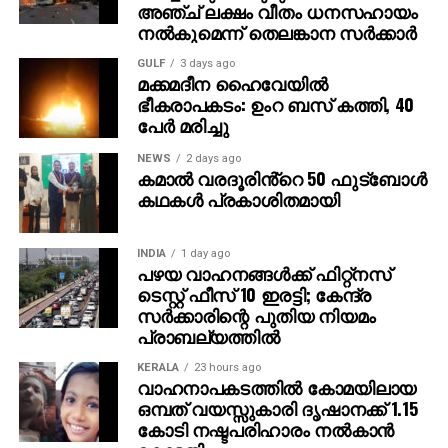
ബാറിന് മുകളിലൂടെ തട്ടി. മാര്‍ക്കസ് ജോസഫിന്റെ
അഞ്ച് ലക്ഷം വീതം ധനസഹായം
നല്‍കുമെന്ന് തെലങ്കാന സര്‍ക്കാര്‍
ക്ലോസ് റെയിഞ്ച് ഹെഡ്ഡറും മുര്‍ഷിദ് തടുത്തു.
GULF
3 days ago
എന്നാല്‍ ഇവാന്‍ മാര്‍ക്കോവിച്ചിനെ പിന്‍വലിച്ച തൃശൂര്‍
മക്കമദീന ഹൈവേയില്‍
ഉമാശങ്കറിനെ രണ്ടാം പകുതിയുടെ തുടക്കത്തില്‍
ഭീകരാപകടം: ഉംറ ബസ് കത്തി, 40
പേര്‍ മരിച്ചു
കൊണ്ടുവന്നു. 51ാം മിനിറ്റില്‍ എസ് കെ ഫയാസ്
വലതുവിങില്‍ നിന്ന് നല്‍കിയ ക്രോസിന് മാര്‍ക്കസ്
NEWS
2 days ago
ജോസഫ് തലവെച്ചെങ്കിലും ക്രോസ് ബാറിന്
കമാൽ വരദൂരിൻ്റെ 50 ഫുട്ബോൾ
മുകളിലൂടെ പുറത്തേക്ക് പോയി. സജീഷിനെ പിന്‍വലിച്ച
കഥകൾ പ്രകാശിതമായി
കൊച്ചി നിജോ ഗില്‍ബര്‍ട്ടിനും എസ്‌കെ ഫായാസിന്
പകരം തൃശൂര്‍ ഫൈസല്‍ അലിക്കും അവസരം നല്‍കി.
INDIA
1 day ago
80ാം മിനിറ്റില്‍ കൊച്ചിയുടെ മുഷറഫിനെ ഫൗള്‍ ചെയ്ത
പഴയ വാഹനങ്ങള്‍ക്ക് ഫിറ്റ്‌നസ്
ടെസ്റ്റ് ഫീസ് 10 ഇരട്ടി; കേന്ദ്ര
ബിബിന്‍ അജയന് മഞ്ഞക്കാര്‍ഡ് ലഭിച്ചു.
സര്‍ക്കാരിന്റെ പുതിയ നിയമം
പ്രാബല്യത്തില്‍
എന്നാല്‍ 90ാം മിനിറ്റില്‍ തൃശൂര്‍ വിജയഗോള്‍
നേടുകയായിരുന്നു. 1-0 ന് തൃശൂര്‍ മാജിക് എഫ്‌സിക്ക്
KERALA
23 hours ago
മിന്നും വിജയം നേടാനായി.
വാഹനാപകടത്തില്‍ കോമയിലായ
ഒമ്പത് വയസ്സുകാരി ദൃഷാനക്ക് 1.15
കോടി നഷ്ടപരിഹാരം നല്‍കാന്‍