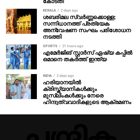
കോടതി
KERALA
2 days ago
ശബരിമല സ്വര്‍ണ്ണക്കൊള്ള;
സന്നിധാനത്ത് പ്രത്യേക
അന്വേഷണ സംഘം പരിശോധന
നടത്തി
SPORTS
21 hours ago
എമേര്‍ജിങ് സ്റ്റാര്‍സ് ഏഷ്യ കപ്പില്‍
ഒമാനെ തകര്‍ത്ത് ഇന്ത്യ
INDIA
2 days ago
ഹരിയാനയില്‍
ക്രിസ്ത്യാനികള്‍ക്കും
മുസ്‌ലിംകള്‍ക്കും നേരെ
ഹിന്ദുത്വവാദികളുടെ ആക്രമണം