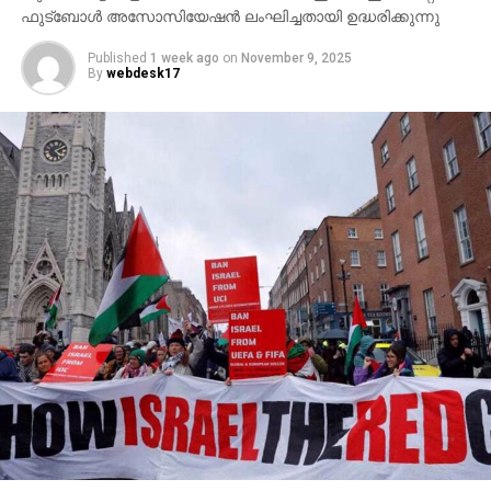
ഫുട്‌ബോള്‍ അസോസിയേഷന്‍ ലംഘിച്ചതായി ഉദ്ധരിക്കുന്നു
RELATED TOPICS:
CHAMPIONS LEAGUE
FOOTBALL
INTER MILAN
PSG
Published
1 week ago
on
November 9, 2025
By
webdesk17
UP NEXT
മുക്കത്ത് പ്ലസ് ടു വിദ്യാര്‍ഥിനിയെ വീട്ടില്‍
മരിച്ചനിലയില്‍ കണ്ടെത്തി
DON'T MISS
പ്രളയ സാധ്യത മുന്നറിയിപ്പ്: നദി തീരത്തുള്ളവര്‍
ജാഗ്രത പാലിക്കണം