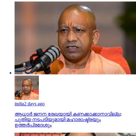
india
2 days ago
ആധാർ ജനന രേഖയായി കണക്കാക്കാനാവില്ല;
പുതിയ നടപടിയുമായി മഹാരാഷ്ട്രയും
ഉത്തർപ്രദേശും