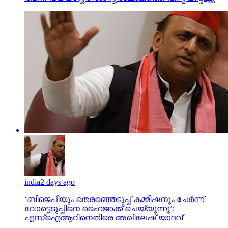
india
2 days ago
‘ബിജെപിയും തെരഞ്ഞെടുപ്പ് കമ്മീഷനും ചേർന്ന്
വോട്ടെടുപ്പിനെ ഹൈജാക്ക് ചെയ്യുന്നു’;
എസ്ഐആറിനെതിരെ അഖിലേഷ് യാദവ്