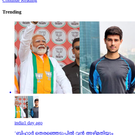
Continue Reading
Trending
india
1 day ago
‘ബിഹാർ തെരഞ്ഞെടുപ്പിൽ വൻ അഴിമതിയും