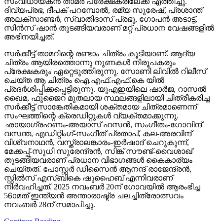
സംവിധായകന്‍ താമര്‍ പ്രേക്ഷകരിലേക്ക് എത്തിച്ചു.
ദിവ്യപ്രഭ, ദീപക് പറമ്പോല്‍, രമ്യ സുരേഷ്, പ്രശാന്ത്
അലക്‌സാണ്ടര്‍, സ്വാതിദാസ് പ്രഭു, ഗോപന്‍ അടാട്ട്,
സിന്‍സ് ഷാന്‍ തുടങ്ങിയവരാണ് മറ്റ് പ്രധാന വേഷങ്ങളില്‍
അഭിനയിച്ചത്.
സര്‍ക്കീട്ട് താമറിന്റെ രണ്ടാം ചിത്രം കൂടിയാണ്. ആദ്യ
ചിത്രം ആയിരത്തൊന്നു നുണകള്‍ നിരൂപകരും
പ്രേക്ഷകരും ഏറ്റെടുത്തിരുന്നു. സോണി ലിവില്‍ റിലീസ്
ചെയ്ത ആ ചിത്രം ഐ.എഫ്.എഫ്.കെ യില്‍
പ്രദര്‍ശിപ്പിക്കപ്പെട്ടിരുന്നു. യുഎഇയിലെ ഷാര്‍ജ, റാസല്‍
ഖൈമ, ഫുജൈറ മുതലായ സ്ഥലങ്ങളിലായി ചിത്രീകരിച്ച
സര്‍ക്കീട്ട് സാങ്കേതികമായി ശക്തമായ ചിത്രമാണെന്ന്
സംഘത്തിന്റെ ക്രെഡിറ്റുകള്‍ വ്യക്തമാക്കുന്നു.
ഛായാഗ്രഹണം-അയാസ് ഹസന്‍, സംഗീതം-ഗോവിന്ദ്
വസന്ത, എഡിറ്റിംഗ്-സംഗീത് പ്രതാപ്, കല-അരവിന്ദ്
വിശ്വനാഥന്‍, വസ്ത്രാലങ്കാരം-ഇര്‍ഷാദ് ചെറുകുന്ന്,
മേക്കപ്പ്-സുധി സുരേന്ദ്രന്‍, സിങ്ക് സൗണ്ട്-വൈശാഖ്
തുടങ്ങിയവരാണ് പ്രധാന വിഭാഗങ്ങള്‍ കൈകാര്യം
ചെയ്തത്. പോസ്റ്റര്‍ ഡിസൈന്‍ ആനന്ദ് രാജേന്ദ്രന്‍,
സ്റ്റില്‍സ് എസ്ബികെ ഷുഹൈബ് എന്നിവരാണ്
നിര്‍വഹിച്ചത്. 2025 നവംബര്‍ 20ന് ഗോവയില്‍ ആരംഭിച്ച
56ാമത് ഇന്ത്യന്‍ അന്താരാഷ്ട്ര ചലച്ചിത്രോത്സവം
നവംബര്‍ 28ന് സമാപിച്ചു.