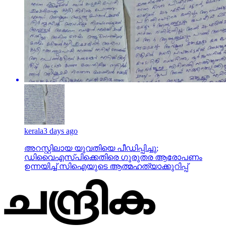
kerala
3 days ago
അറസ്റ്റിലായ യുവതിയെ പീഡിപ്പിച്ചു;
ഡിവൈഎസ്പിക്കെതിരെ ഗുരുതര ആരോപണം
ഉന്നയിച്ച് സിഐയുടെ ആത്മഹത്യാക്കുറിപ്പ്