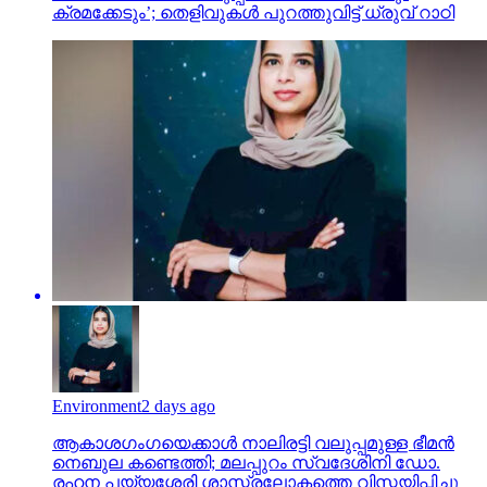
ക്രമക്കേടും’; തെളിവുകൾ പുറത്തുവിട്ട് ധ്രുവ് റാഠി
Environment
2 days ago
ആകാശഗംഗയെക്കാള്‍ നാലിരട്ടി വലുപ്പമുള്ള ഭീമന്‍
നെബുല കണ്ടെത്തി; മലപ്പുറം സ്വദേശിനി ഡോ.
രഹന പയ്യശ്ശേരി ശാസ്ത്രലോകത്തെ വിസ്മയിപ്പിച്ചു