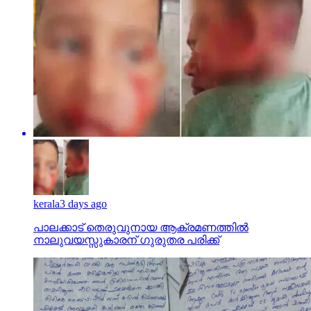
kerala
3 days ago
പാലക്കാട് തെരുവുനായ ആക്രമണത്തില്‍
നാലുവയസ്സുകാരന് ഗുരുതര പരിക്ക്