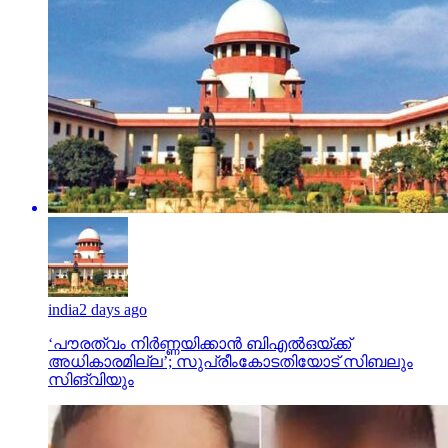
india
2 days ago
‘പൗരത്വം നിര്‍ണ്ണയിക്കാന്‍ ബിഎല്‍ഒയ്ക്ക്
അധികാരമില്ല’; സുപ്രീംകോടതിയോട് സിബലും
സിങ്‌വിയും