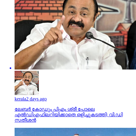
kerala
2 days ago
ലേബര്‍ കോഡും പിഎം ശ്രീ പോലെ
എല്‍ഡിഎഫിലറിയിക്കാതെ ഒളിച്ചുകടത്തി; വി.ഡി
സതീശന്‍