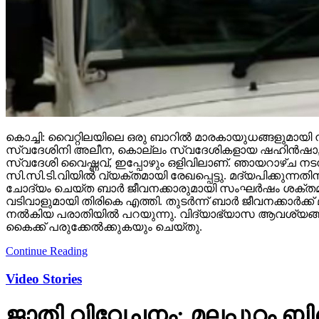
കൊച്ചി: വൈറ്റിലയിലെ ഒരു ബാറില്‍ മാരകായുധങ്ങളുമായി നട
സ്വദേശിനി അലീന, കൊല്ലം സ്വദേശികളായ ഷഹിന്‍ഷാ, അല്‍
സ്വദേശി വൈഷ്ണവ്, ഇപ്പോഴും ഒളിവിലാണ്. ഞായറാഴ്ച നടന്ന 
സി.സി.ടി.വിയില്‍ വ്യക്തമായി രേഖപ്പെട്ടു. മദ്യപിക്കു
ചോദ്യം ചെയ്ത ബാര്‍ ജീവനക്കാരുമായി സംഘര്‍ഷം ശക്തമാ
വടിവാളുമായി തിരികെ എത്തി. തുടര്‍ന്ന് ബാര്‍ ജീവനക്കാര്
നല്‍കിയ പരാതിയില്‍ പറയുന്നു. വിദ്യാഭ്യാസ ആവശ്യങ്ങ
കൈക്ക് പരുക്കേല്‍ക്കുകയും ചെയ്തു.
Continue Reading
Video Stories
ജാതി വിവേചനം; മലപ്പുറം ബി