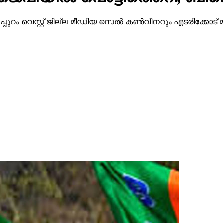
ട്ടി മലപ്പുറം വെസ്റ്റ് ജില്ല മീഡിയ സെല്‍ കണ്‍വീനറും എടരിക്