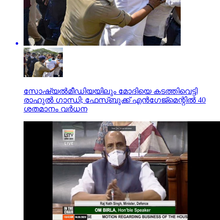
സോഷ്യല്‍മീഡിയയിലും മോദിയെ കടത്തിവെട്ടി
രാഹുല്‍ ഗാന്ധി; ഫേസ്ബുക്ക് എന്‍ഗേജ്മെന്റില്‍ 40
ശതമാനം വര്‍ധന