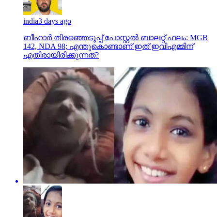
india
3 days ago
ബീഹാർ തിരഞ്ഞെടുപ്പ് പോസ്റ്റൽ ബാലറ്റ് ഫലം: MGB
142, NDA 98; എന്തുകൊണ്ടാണ് ഇത് ഇവിഎമ്മിന്
എതിരായിരിക്കുന്നത്?