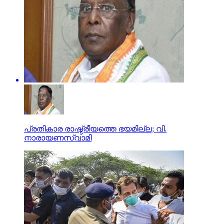
പ്രതികാര രാഷ്ട്രീയത്തെ ഭയമില്ല; വി.
നാരായണസ്വാമി