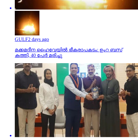
GULF
2 days ago
മക്കമദീന ഹൈവേയില്‍ ഭീകരാപകടം: ഉംറ ബസ്
കത്തി, 40 പേര്‍ മരിച്ചു