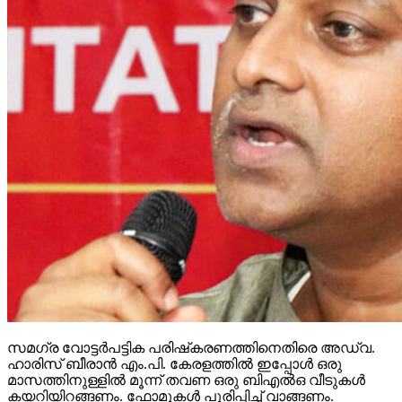
സമഗ്ര വോട്ടര്‍പട്ടിക പരിഷ്‌കരണത്തിനെതിരെ അഡ്വ.
ഹാരിസ് ബീരാന്‍ എം.പി. കേരളത്തില്‍ ഇപ്പോള്‍ ഒരു
മാസത്തിനുള്ളില്‍ മൂന്ന് തവണ ഒരു ബിഎല്‍ഒ വീടുകള്‍
കയറിയിറങ്ങണം. ഫോമുകള്‍ പൂരിപ്പിച്ച് വാങ്ങണം.