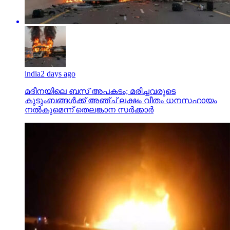
india
2 days ago
മദീനയിലെ ബസ് അപകടം; മരിച്ചവരുടെ
കുടുംബങ്ങള്‍ക്ക് അഞ്ച് ലക്ഷം വീതം ധനസഹായം
നല്‍കുമെന്ന് തെലങ്കാന സര്‍ക്കാര്‍