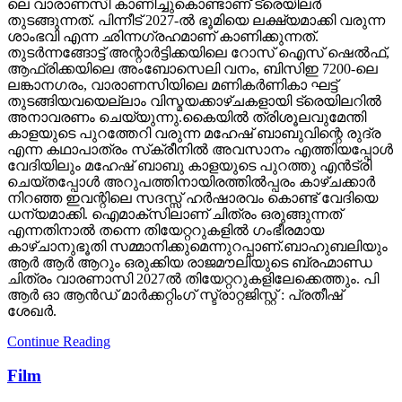
ലെ വാരാണസി കാണിച്ചുകൊണ്ടാണ് ട്രെയിലര്‍
തുടങ്ങുന്നത്. പിന്നീട് 2027-ല്‍ ഭൂമിയെ ലക്ഷ്യമാക്കി വരുന്ന
ശാംഭവി എന്ന ഛിന്നഗ്രഹമാണ് കാണിക്കുന്നത്.
തുടര്‍ന്നങ്ങോട്ട് അന്റാര്‍ട്ടിക്കയിലെ റോസ് ഐസ് ഷെല്‍ഫ്,
ആഫ്രിക്കയിലെ അംബോസെലി വനം, ബിസിഇ 7200-ലെ
ലങ്കാനഗരം, വാരാണസിയിലെ മണികര്‍ണികാ ഘട്ട്
തുടങ്ങിയവയെല്ലാം വിസ്മയക്കാഴ്ചകളായി ട്രെയിലറില്‍
അനാവരണം ചെയ്യുന്നു.കൈയില്‍ ത്രിശൂലവുമേന്തി
കാളയുടെ പുറത്തേറി വരുന്ന മഹേഷ് ബാബുവിന്റെ രുദ്ര
എന്ന കഥാപാത്രം സ്‌ക്രീനിൽ അവസാനം എത്തിയപ്പോൾ
വേദിയിലും മഹേഷ് ബാബു കാളയുടെ പുറത്തു എൻട്രി
ചെയ്തപ്പോൾ അറുപത്തിനായിരത്തിൽപ്പരം കാഴ്ചക്കാർ
നിറഞ്ഞ ഇവന്റിലെ സദസ്സ് ഹർഷാരവം കൊണ്ട് വേദിയെ
ധന്യമാക്കി. ഐമാക്‌സിലാണ് ചിത്രം ഒരുങ്ങുന്നത്
എന്നതിനാല്‍ തന്നെ തിയേറ്ററുകളില്‍ ഗംഭീരമായ
കാഴ്ചാനുഭൂതി സമ്മാനിക്കുമെന്നുറപ്പാണ്.ബാഹുബലിയും
ആർ ആർ ആറും ഒരുക്കിയ രാജമൗലിയുടെ ബ്രഹ്മാണ്ഡ
ചിത്രം വാരണാസി 2027ൽ തിയേറ്ററുകളിലേക്കെത്തും. പി
ആർ ഓ ആൻഡ് മാർക്കറ്റിംഗ് സ്ട്രാറ്റജിസ്റ്റ് : പ്രതീഷ്
ശേഖർ.
Continue Reading
Film