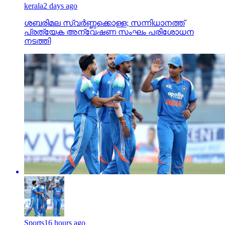
kerala
2 days ago
ശബരിമല സ്വര്‍ണ്ണക്കൊള്ള; സന്നിധാനത്ത്
പ്രത്യേക അന്വേഷണ സംഘം പരിശോധന
നടത്തി
Sports
16 hours ago