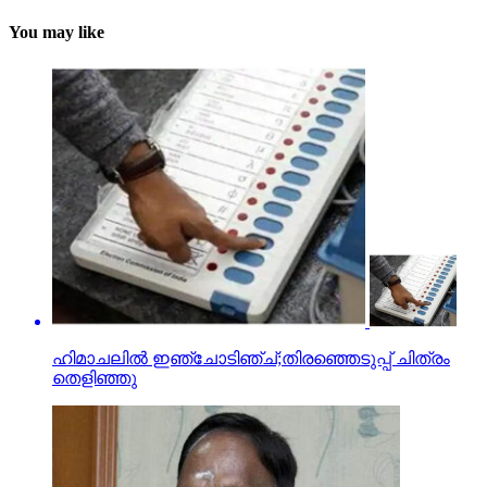
You may like
ഹിമാചലില്‍ ഇഞ്ചോടിഞ്ച്;തിരഞ്ഞെടുപ്പ് ചിത്രം
തെളിഞ്ഞു