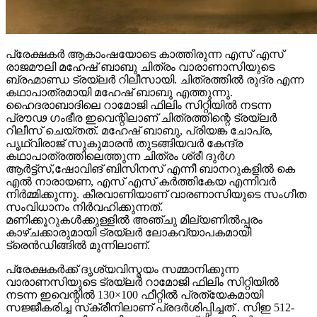
പ്രേക്ഷകർ ആകാംഷയോടെ കാത്തിരുന്ന എസ് എസ്
രാജമൗലി മഹേഷ് ബാബു ചിത്രം വാരാണാസിയുടെ
ബ്രഹ്മാണ്ഡ ട്രയ്ലർ റിലീസായി. ചിത്രത്തിൽ രുദ്ര എന്ന
കഥാപാത്രമായി മഹേഷ് ബാബു എത്തുന്നു.
ഹൈദരാബാദിലെ റാമോജി ഫിലിം സിറ്റിയിൽ നടന്ന
പ്രൗഢ ഗംഭീര ഇവെന്റിലാണ് ചിത്രത്തിന്റെ ട്രയ്ലർ
റിലീസ് ചെയ്തത്. മഹേഷ് ബാബു, പ്രിയങ്ക ചോപ്ര,
പൃഥ്വിരാജ് സുകുമാരൻ തുടങ്ങിയവർ കേന്ദ്ര
കഥാപാത്രത്തിലെത്തുന്ന ചിത്രം ശ്രീ ദുർഗ
ആർട്ട്സ്,ഷോവിങ് ബിസിനസ് എന്നീ ബാനറുകളിൽ കെ
എൽ നാരായണ, എസ് എസ് കർത്തികേയ എന്നിവർ
നിർമ്മിക്കുന്നു. കീരവാണിയാണ് വാരണാസിയുടെ സംഗീത
സംവിധാനം നിർവഹിക്കുന്നത്.
മണിക്കൂറുകൾക്കുള്ളിൽ അഞ്ചു മില്യണിൽപ്പരം
കാഴ്ചക്കാരുമായി ട്രയ്ലർ ലോകവ്യാപകമായി
ട്രെൻഡിങ്ങിൽ മുന്നിലാണ്.
പ്രേക്ഷകർക്ക് ദൃശ്യവിസ്മയം സമ്മാനിക്കുന്ന
വാരാണസിയുടെ ട്രയ്ലർ റാമോജി ഫിലിം സിറ്റിയിൽ
നടന്ന ഇവെന്റിൽ 130×100 ഫീറ്റിൽ പ്രത്യേകമായി
സജ്ജീകരിച്ച സ്‌ക്രീനിലാണ് പ്രദർശിപ്പിച്ചത് . സിഇ 512-