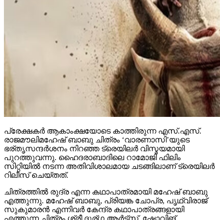
പ്രേക്ഷകര്‍ ആകാംക്ഷയോടെ കാത്തിരുന്ന എസ്.എസ്.
രാജമൗലിമഹേഷ് ബാബു ചിത്രം ‘വാരണാസി’യുടെ
ഭര്തൃസന്ദര്‍ശനം നിറഞ്ഞ ട്രെയിലര്‍ വിസ്മയമായി
പുറത്തുവന്നു. ഹൈദരാബാദിലെ റാമോജി ഫിലിം
സിറ്റിയില്‍ നടന്ന അതിവിശാലമായ ചടങ്ങിലാണ് ട്രെയിലര്‍
റിലീസ് ചെയ്തത്.
ചിത്രത്തില്‍ രുദ്ര എന്ന കഥാപാത്രമായി മഹേഷ് ബാബു
എത്തുന്നു. മഹേഷ് ബാബു, പ്രിയങ്ക ചോപ്ര, പൃഥ്വിരാജ്
സുകുമാരന്‍ എന്നിവര്‍ കേന്ദ്ര കഥാപാത്രങ്ങളായി
എത്തുന്ന ചിത്രം ശ്രീ ദുര്ഗ ആര്‍ട്‌സ്, ഷോവിങ്