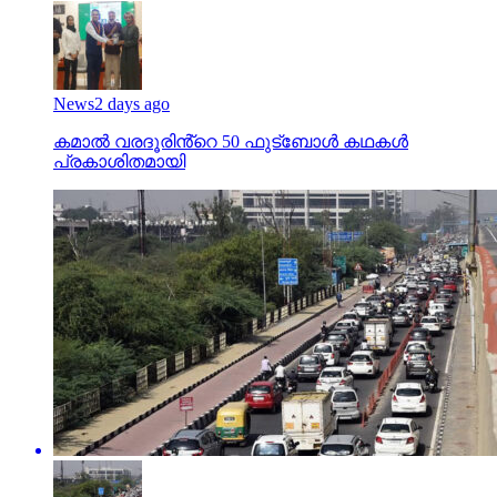
News
2 days ago
കമാൽ വരദൂരിൻ്റെ 50 ഫുട്ബോൾ കഥകൾ
പ്രകാശിതമായി