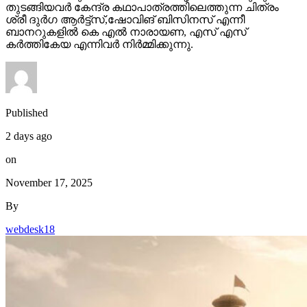
തുടങ്ങിയവർ കേന്ദ്ര കഥാപാത്രത്തിലെത്തുന്ന ചിത്രം
ശ്രീ ദുർഗ ആർട്ട്സ്,ഷോവിങ് ബിസിനസ് എന്നീ
ബാനറുകളിൽ കെ എൽ നാരായണ, എസ് എസ്
കർത്തികേയ എന്നിവർ നിർമ്മിക്കുന്നു.
Published
2 days ago
on
November 17, 2025
By
webdesk18