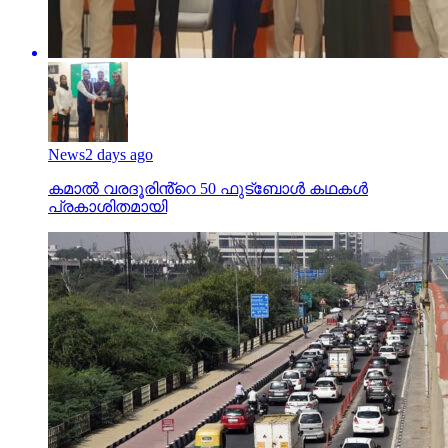
News
2 days ago
കമാൽ വരദൂരിൻ്റെ 50 ഫുട്ബോൾ കഥകൾ
പ്രകാശിതമായി