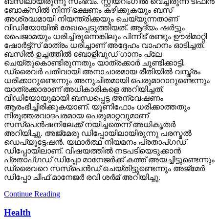
ബസിലായിരുന്നു സംഭവം. സ്റ്റിയറിംഗില്‍ വെച്ചിരുന്ന ടിഫിന്‍
ബോക്‌സില്‍ നിന്ന് ഭക്ഷണം കഴിക്കുകയും ബസ്
അശ്രദ്ധമായി നിയന്ത്രിക്കയും ചെയ്യുന്നതാണ്
വീഡിയോയില്‍ രേഖപ്പെടുത്തിയത്. ആദ്യം ഷര്‍ട്ടും
പൈജാമയും ധരിച്ചിരുന്നെങ്കിലും പിന്നീട് രണ്ടും ഊരിമാറ്റി
ഷോര്‍ട്ട്‌സ് മാത്രം ധരിച്ചാണ് അദ്ദേഹം വാഹനം ഓടിച്ചത്.
ബസില്‍ ഉച്ചത്തില്‍ ബോളിവുഡ് ഗാനം പ്ലേ
ചെയ്തുകൊണ്ടിരുന്നതും യാത്രക്കാര്‍ ചൂണ്ടിക്കാട്ടി.
ഡ്രൈവര്‍ പതിവായി അനാചാരമായ രീതിയില്‍ വസ്ത്രം
ധരിക്കാറുണ്ടെന്നും അനുചിതമായി പെരുമാറാറുണ്ടെന്നും
യാത്രക്കാരാണ് അധികാരികളെ അറിയിച്ചത്.
വീഡിയോയുമായി ബന്ധപ്പെട്ട അന്വേഷണം
ആരംഭിച്ചിരിക്കുകയാണ്. യൂണിഫോം ധരിക്കാത്തതും
നിരുത്തരവാദപരമായ പെരുമാറ്റവുമാണ്
സസ്‌പെന്‍ഷനിലേക്ക് നയിച്ചതെന്ന് അധികൃതര്‍
അറിയിച്ചു. അജ്‌മേരു ഡിപ്പോയിലായിരുന്നു പരസ്മല്‍
ഡെപ്യൂട്ടേഷന്‍. യഥാര്‍ത്ഥ നിയമനം പ്രതാപ്ഗഡ്
ഡിപ്പോയിലാണ്. വിഷയത്തില്‍ നടപടിയെടുക്കാന്‍
പ്രതാപ്ഗഡ് ഡിപ്പോ മാനേജര്‍ക്ക് കത്ത് അയച്ചിട്ടുണ്ടെന്നും
ഡ്രൈവറെ സസ്‌പെന്‍ഡ് ചെയ്തിട്ടുണ്ടെന്നും അജ്‌മേര്‍
ഡിപ്പോ ചീഫ് മാനേജര്‍ രവി ശര്‍മ് അറിയിച്ചു.
Continue Reading
Health