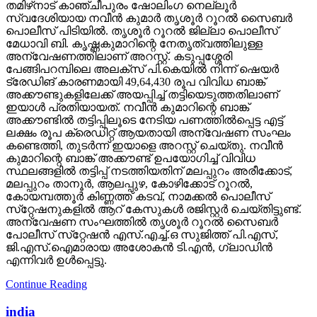
തമിഴ്‌നാട് കാഞ്ചീപുരം ഷോലിംഗ നെല്ലൂര്‍
സ്വദേശിയായ നവീന്‍ കുമാര്‍ തൃശൂര്‍ റൂറല്‍ സൈബര്‍
പൊലീസ് പിടിയില്‍. തൃശൂര്‍ റൂറല്‍ ജില്ലാ പൊലീസ്
മേധാവി ബി. കൃഷ്ണകുമാറിന്റെ നേതൃത്വത്തിലുള്ള
അന്വേഷണത്തിലാണ് അറസ്റ്റ്. കടുപ്പശ്ശേരി
പേങ്ങിപറമ്പിലെ അലക്‌സ് പി.കെയില്‍ നിന്ന് ഷെയര്‍
ട്രേഡിങ് കാരണമായി 49,64,430 രൂപ വിവിധ ബാങ്ക്
അക്കൗണ്ടുകളിലേക്ക് അയപ്പിച്ച് തട്ടിയെടുത്തതിലാണ്
ഇയാള്‍ പ്രതിയായത്. നവീന്‍ കുമാറിന്റെ ബാങ്ക്
അക്കൗണ്ടില്‍ തട്ടിപ്പിലൂടെ നേടിയ പണത്തില്‍പ്പെട്ട എട്ട്
ലക്ഷം രൂപ ക്രെഡിറ്റ് ആയതായി അന്വേഷണ സംഘം
കണ്ടെത്തി, തുടര്‍ന്ന് ഇയാളെ അറസ്റ്റ് ചെയ്തു. നവീന്‍
കുമാറിന്റെ ബാങ്ക് അക്കൗണ്ട് ഉപയോഗിച്ച് വിവിധ
സ്ഥലങ്ങളില്‍ തട്ടിപ്പ് നടത്തിയതിന് മലപ്പുറം അരീക്കോട്,
മലപ്പുറം താനൂര്‍, ആലപ്പുഴ, കോഴിക്കോട് റൂറല്‍,
കോയമ്പത്തൂര്‍ കിണ്ണത്ത് കടവ്, നാമക്കല്‍ പൊലീസ്
സ്‌റ്റേഷനുകളില്‍ ആറ് കേസുകള്‍ രജിസ്റ്റര്‍ ചെയ്തിട്ടുണ്ട്.
അന്വേഷണ സംഘത്തില്‍ തൃശൂര്‍ റൂറല്‍ സൈബര്‍
പോലീസ് സ്‌റ്റേഷന്‍ എസ്.എച്ച്.ഒ സുജിത്ത് പി.എസ്,
ജി.എസ്.ഐമാരായ അശോകന്‍ ടി.എന്‍, ഗ്ലാഡിന്‍
എന്നിവര്‍ ഉള്‍പ്പെട്ടു.
Continue Reading
india