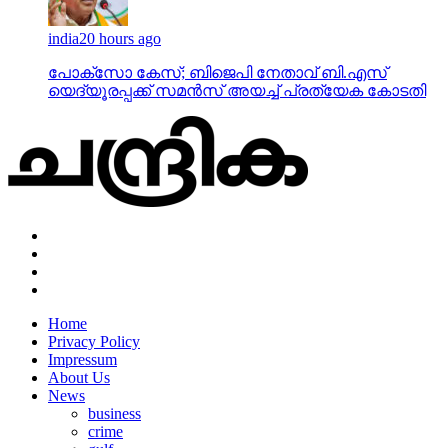
india
20 hours ago
പോക്‌സോ കേസ്; ബിജെപി നേതാവ് ബി.എസ്
യെദ്യൂരപ്പക്ക് സമന്‍സ് അയച്ച് പ്രത്യേക കോടതി
Home
Privacy Policy
Impressum
About Us
News
business
crime