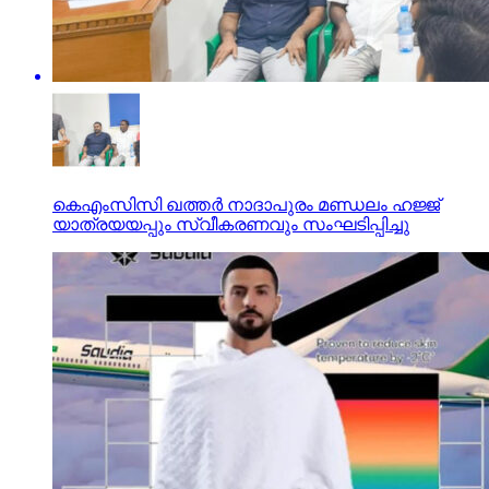
കെഎംസിസി ഖത്തർ നാദാപുരം മണ്ഡലം ഹജ്ജ്
യാത്രയയപ്പും സ്വീകരണവും സംഘടിപ്പിച്ചു