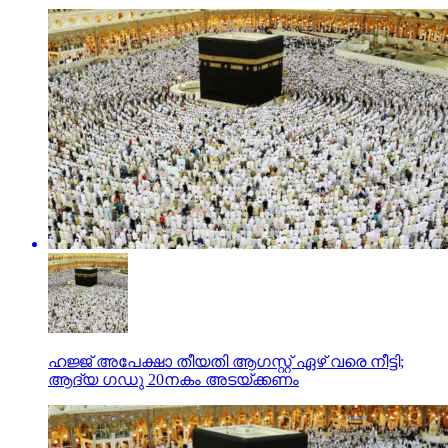
ഹജ്ജ് അപേക്ഷാ തീയതി ആഗസ്റ്റ് ഏഴ് വരെ നീട്ടി;
ആദ്യ ഗഡു 20നകം അടയ്ക്കണം