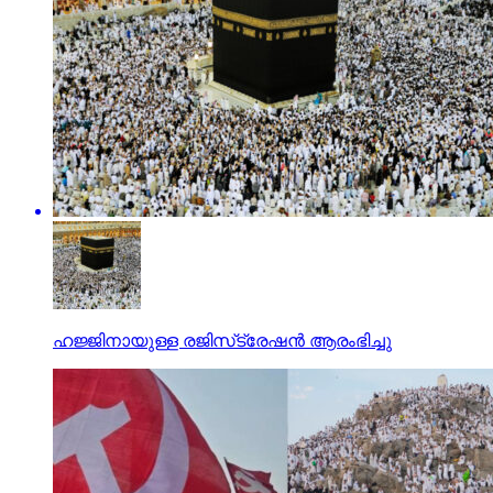
ഹജ്ജിനായുള്ള രജിസ്‌ട്രേഷന്‍ ആരംഭിച്ചു