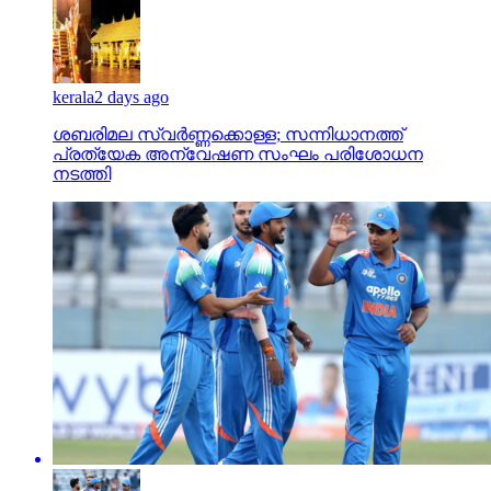
kerala
2 days ago
ശബരിമല സ്വര്‍ണ്ണക്കൊള്ള; സന്നിധാനത്ത്
പ്രത്യേക അന്വേഷണ സംഘം പരിശോധന
നടത്തി