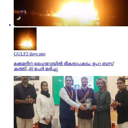
GULF
2 days ago
മക്കമദീന ഹൈവേയില്‍ ഭീകരാപകടം: ഉംറ ബസ്
കത്തി, 40 പേര്‍ മരിച്ചു