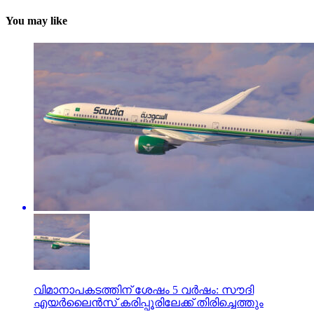
You may like
വിമാനാപകടത്തിന് ശേഷം 5 വര്‍ഷം: സൗദി
എയര്‍ലൈന്‍സ് കരിപ്പൂരിലേക്ക് തിരിച്ചെത്തും