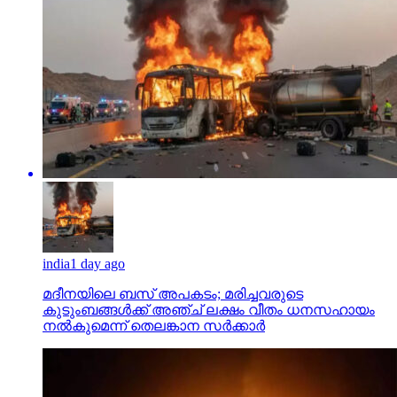
india
1 day ago
മദീനയിലെ ബസ് അപകടം; മരിച്ചവരുടെ
കുടുംബങ്ങള്‍ക്ക് അഞ്ച് ലക്ഷം വീതം ധനസഹായം
നല്‍കുമെന്ന് തെലങ്കാന സര്‍ക്കാര്‍