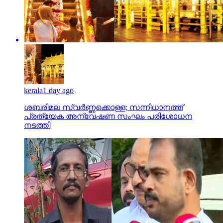
kerala
1 day ago
ശബരിമല സ്വര്‍ണ്ണക്കൊള്ള; സന്നിധാനത്ത്
പ്രത്യേക അന്വേഷണ സംഘം പരിശോധന
നടത്തി