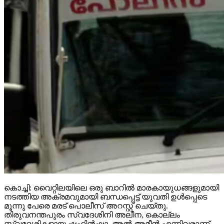
കൊച്ചി: വൈറ്റിലയിലെ ഒരു ബാറില്‍ മാരകായുധങ്ങളുമായി
നടത്തിയ അക്രമവുമായി ബന്ധപ്പെട്ട് യുവതി ഉള്‍പ്പെടെ
മൂന്നു പേരെ മരട് പൊലീസ് അറസ്റ്റ് ചെയ്തു.
തിരുവനന്തപുരം സ്വദേശിനി അലീന, കൊല്ലം
സ്വദേശികളായ ഷഹിന്‍ഷാ, അല്‍ അമീന്‍ എന്നിവരാണ്