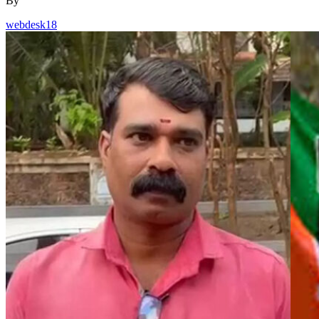
By
webdesk18