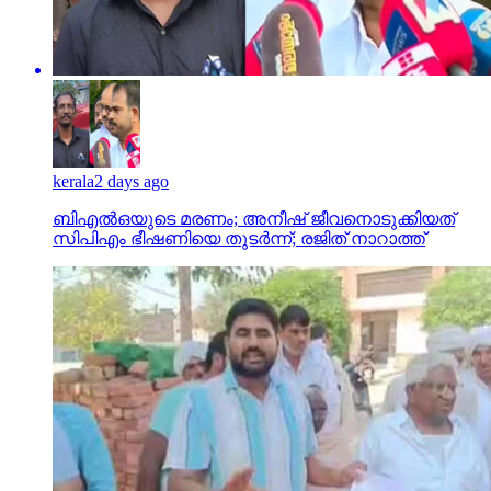
kerala
2 days ago
ബിഎല്‍ഒയുടെ മരണം; അനീഷ് ജീവനൊടുക്കിയത്
സിപിഎം ഭീഷണിയെ തുടര്‍ന്ന്; രജിത് നാറാത്ത്