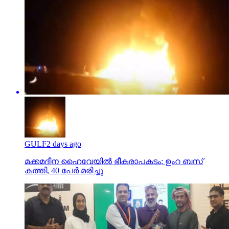
GULF
2 days ago
മക്കമദീന ഹൈവേയില്‍ ഭീകരാപകടം: ഉംറ ബസ്
കത്തി, 40 പേര്‍ മരിച്ചു