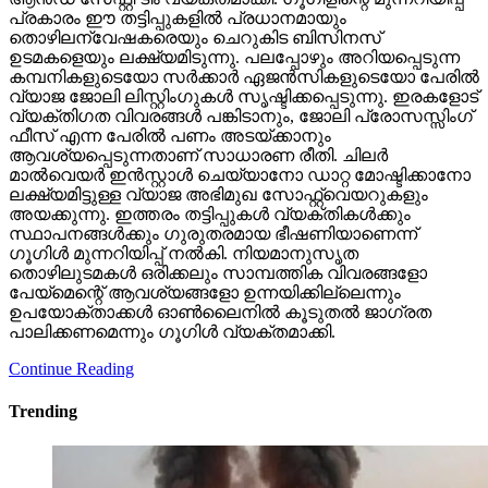
പ്രകാരം ഈ തട്ടിപ്പുകളില്‍ പ്രധാനമായും
തൊഴിലന്വേഷകരെയും ചെറുകിട ബിസിനസ്
ഉടമകളെയും ലക്ഷ്യമിടുന്നു. പലപ്പോഴും അറിയപ്പെടുന്ന
കമ്പനികളുടെയോ സര്‍ക്കാര്‍ ഏജന്‍സികളുടെയോ പേരില്‍
വ്യാജ ജോലി ലിസ്റ്റിംഗുകള്‍ സൃഷ്ടിക്കപ്പെടുന്നു. ഇരകളോട്
വ്യക്തിഗത വിവരങ്ങള്‍ പങ്കിടാനും, ജോലി പ്രോസസ്സിംഗ്
ഫീസ് എന്ന പേരില്‍ പണം അടയ്ക്കാനും
ആവശ്യപ്പെടുന്നതാണ് സാധാരണ രീതി. ചിലര്‍
മാല്‍വെയര്‍ ഇന്‍സ്റ്റാള്‍ ചെയ്യാനോ ഡാറ്റ മോഷ്ടിക്കാനോ
ലക്ഷ്യമിട്ടുള്ള വ്യാജ അഭിമുഖ സോഫ്റ്റ്‌വെയറുകളും
അയക്കുന്നു. ഇത്തരം തട്ടിപ്പുകള്‍ വ്യക്തികള്‍ക്കും
സ്ഥാപനങ്ങള്‍ക്കും ഗുരുതരമായ ഭീഷണിയാണെന്ന്
ഗൂഗിള്‍ മുന്നറിയിപ്പ് നല്‍കി. നിയമാനുസൃത
തൊഴിലുടമകള്‍ ഒരിക്കലും സാമ്പത്തിക വിവരങ്ങളോ
പേയ്‌മെന്റെ് ആവശ്യങ്ങളോ ഉന്നയിക്കില്ലെന്നും
ഉപയോക്താക്കള്‍ ഓണ്‍ലൈനില്‍ കൂടുതല്‍ ജാഗ്രത
പാലിക്കണമെന്നും ഗൂഗിള്‍ വ്യക്തമാക്കി.
Continue Reading
Trending