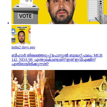
india
2 days ago
ബീഹാർ തിരഞ്ഞെടുപ്പ് പോസ്റ്റൽ ബാലറ്റ് ഫലം: MGB
142, NDA 98; എന്തുകൊണ്ടാണ് ഇത് ഇവിഎമ്മിന്
എതിരായിരിക്കുന്നത്?