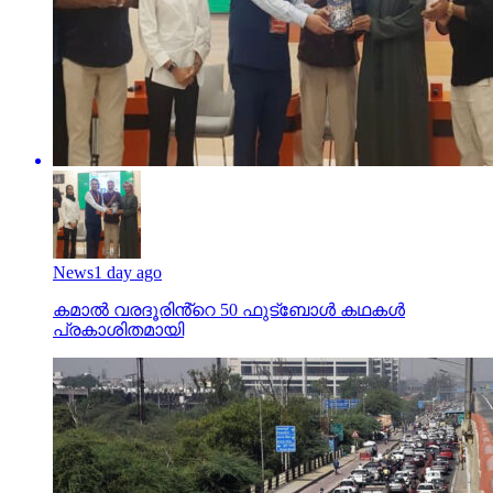
News
1 day ago
കമാൽ വരദൂരിൻ്റെ 50 ഫുട്ബോൾ കഥകൾ
പ്രകാശിതമായി