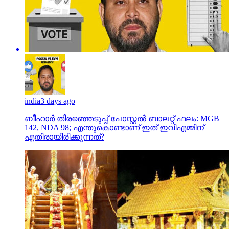
india
3 days ago
ബീഹാർ തിരഞ്ഞെടുപ്പ് പോസ്റ്റൽ ബാലറ്റ് ഫലം: MGB
142, NDA 98; എന്തുകൊണ്ടാണ് ഇത് ഇവിഎമ്മിന്
എതിരായിരിക്കുന്നത്?