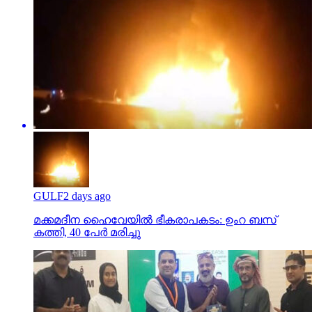
GULF
2 days ago
മക്കമദീന ഹൈവേയില്‍ ഭീകരാപകടം: ഉംറ ബസ്
കത്തി, 40 പേര്‍ മരിച്ചു