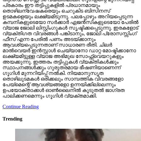
പ്രകാരം ഈ തട്ടിപ്പുകളില്‍ പ്രധാനമായും
തൊഴിലന്വേഷകരെയും ചെറുകിട ബിസിനസ്
ഉടമകളെയും ലക്ഷ്യമിടുന്നു. പലപ്പോഴും അറിയപ്പെടുന്ന
കമ്പനികളുടെയോ സര്‍ക്കാര്‍ ഏജന്‍സികളുടെയോ പേരില്‍
വ്യാജ ജോലി ലിസ്റ്റിംഗുകള്‍ സൃഷ്ടിക്കപ്പെടുന്നു. ഇരകളോട്
വ്യക്തിഗത വിവരങ്ങള്‍ പങ്കിടാനും, ജോലി പ്രോസസ്സിംഗ്
ഫീസ് എന്ന പേരില്‍ പണം അടയ്ക്കാനും
ആവശ്യപ്പെടുന്നതാണ് സാധാരണ രീതി. ചിലര്‍
മാല്‍വെയര്‍ ഇന്‍സ്റ്റാള്‍ ചെയ്യാനോ ഡാറ്റ മോഷ്ടിക്കാനോ
ലക്ഷ്യമിട്ടുള്ള വ്യാജ അഭിമുഖ സോഫ്റ്റ്‌വെയറുകളും
അയക്കുന്നു. ഇത്തരം തട്ടിപ്പുകള്‍ വ്യക്തികള്‍ക്കും
സ്ഥാപനങ്ങള്‍ക്കും ഗുരുതരമായ ഭീഷണിയാണെന്ന്
ഗൂഗിള്‍ മുന്നറിയിപ്പ് നല്‍കി. നിയമാനുസൃത
തൊഴിലുടമകള്‍ ഒരിക്കലും സാമ്പത്തിക വിവരങ്ങളോ
പേയ്‌മെന്റെ് ആവശ്യങ്ങളോ ഉന്നയിക്കില്ലെന്നും
ഉപയോക്താക്കള്‍ ഓണ്‍ലൈനില്‍ കൂടുതല്‍ ജാഗ്രത
പാലിക്കണമെന്നും ഗൂഗിള്‍ വ്യക്തമാക്കി.
Continue Reading
Trending