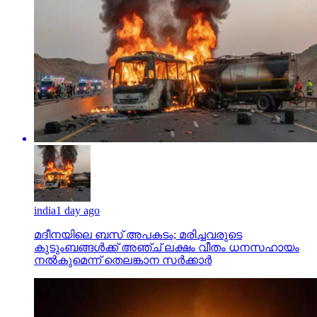
india
1 day ago
മദീനയിലെ ബസ് അപകടം; മരിച്ചവരുടെ
കുടുംബങ്ങള്‍ക്ക് അഞ്ച് ലക്ഷം വീതം ധനസഹായം
നല്‍കുമെന്ന് തെലങ്കാന സര്‍ക്കാര്‍