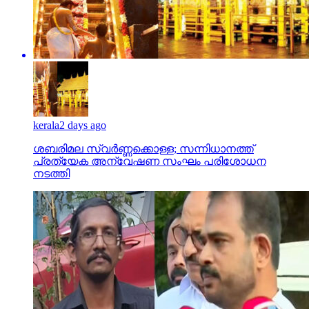
kerala
2 days ago
ശബരിമല സ്വര്‍ണ്ണക്കൊള്ള; സന്നിധാനത്ത്
പ്രത്യേക അന്വേഷണ സംഘം പരിശോധന
നടത്തി