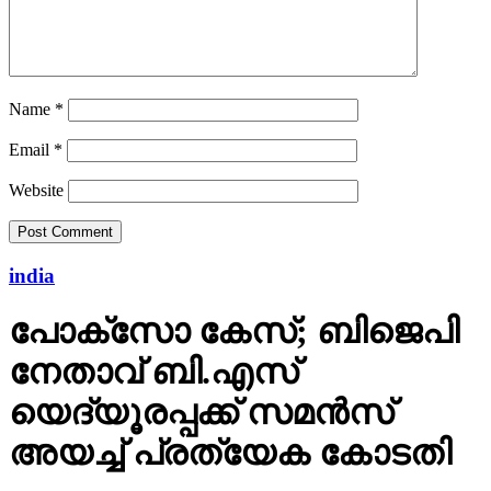
Name
*
Email
*
Website
india
പോക്‌സോ കേസ്; ബിജെപി
നേതാവ് ബി.എസ്
യെദ്യൂരപ്പക്ക് സമന്‍സ്
അയച്ച് പ്രത്യേക കോടതി