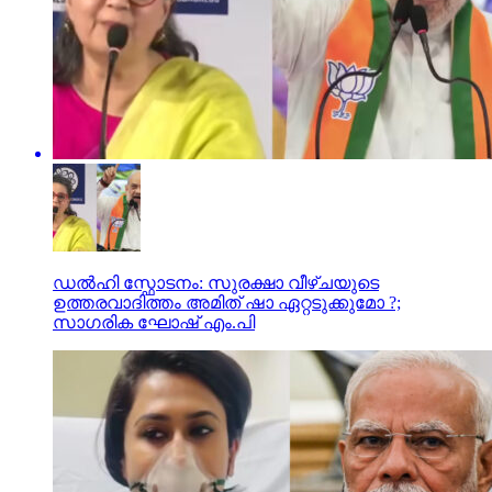
ഡൽഹി സ്ഫോടനം: സുരക്ഷാ വീഴ്ചയുടെ
ഉത്തരവാദിത്തം അമിത് ഷാ ഏറ്റടുക്കുമോ ?;
സാഗരിക ഘോഷ് എം.പി