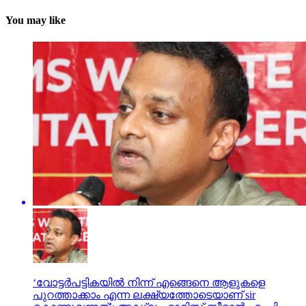
You may like
‘വോട്ടര്‍പട്ടികയില്‍ നിന്ന് എങ്ങെനെ ആളുകളെ
പുറത്താക്കാം എന്ന ലക്ഷ്യത്തോടെയാണ് sir