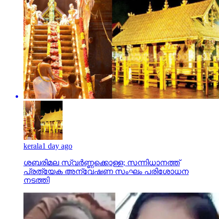
kerala
1 day ago
ശബരിമല സ്വര്‍ണ്ണക്കൊള്ള; സന്നിധാനത്ത്
പ്രത്യേക അന്വേഷണ സംഘം പരിശോധന
നടത്തി