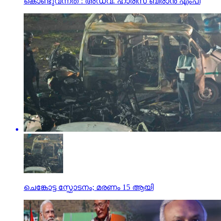
കൊണ്ടുവന്നത്’: അഡ്വ. ഹാരിസ് ബീരാൻ എംപി
ചെങ്കോട്ട സ്ഫോടനം; മരണം 15 ആയി