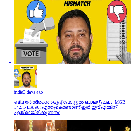
india
3 days ago
ബീഹാർ തിരഞ്ഞെടുപ്പ് പോസ്റ്റൽ ബാലറ്റ് ഫലം: MGB
142, NDA 98; എന്തുകൊണ്ടാണ് ഇത് ഇവിഎമ്മിന്
എതിരായിരിക്കുന്നത്?