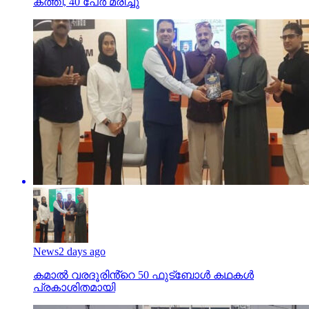
കത്തി, 40 പേര്‍ മരിച്ചു
News
2 days ago
കമാൽ വരദൂരിൻ്റെ 50 ഫുട്ബോൾ കഥകൾ
പ്രകാശിതമായി