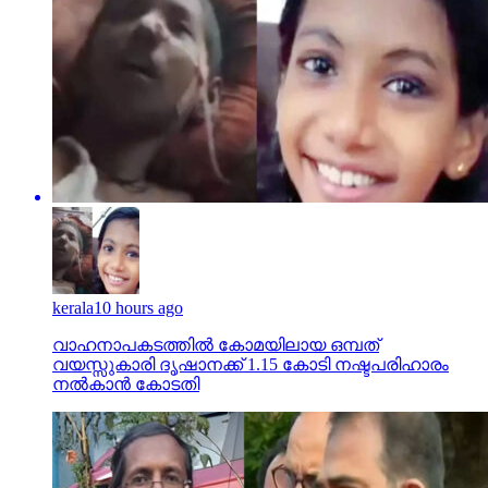
kerala
10 hours ago
വാഹനാപകടത്തില്‍ കോമയിലായ ഒമ്പത്
വയസ്സുകാരി ദൃഷാനക്ക് 1.15 കോടി നഷ്ടപരിഹാരം
നല്‍കാന്‍ കോടതി