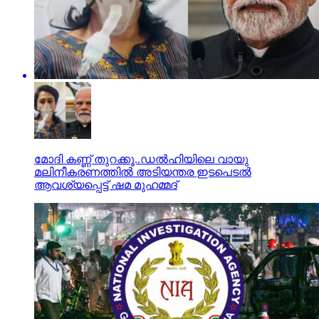
മോദി കണ്ണ് തുറക്കൂ..ഡല്‍ഹിയിലെ വായു
മലിനീകരണത്തില്‍ അടിയന്തര ഇടപെടല്‍
ആവശ്യപ്പെട്ട് ഷമ മുഹമ്മദ്