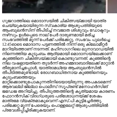
ഗുജറാത്തിലെ മൊദാസയില്‍ ചികിത്സയ്ക്കായി യാത്ര
ചെയ്യുകയായിരുന്ന സ്വകാര്യ ആശുപത്രിയുടെ
ആംബുലന്‍സിന് തീപിടിച്ച് നവജാത ശിശുവും ഡോക്ടറും
നഴ്‌സും ഉള്‍പ്പെടെ നാല് പേര്‍ ദാരുണമായി മരിച്ച
സംഭവത്തില്‍ മൂന്ന് പേര്‍ക്ക് പരിക്കേറ്റു. സംഭവം പുലര്‍ച്ചെ
12:45ഓടെ മൊദാസ പട്ടണത്തില്‍ നിന്ന് ഒരു കിലോമീറ്റര്‍
മാറിയിടത്താണ് നടന്നത്. മഹിസാഗറിലെ ലുനാവാഡയില്‍
നിന്നെത്തിയ കുടുംബം ആദ്യമായി മൊദാസയിലേക്കാണ്
കുഞ്ഞിനെ ചികിത്സയ്ക്കായി കൊണ്ടുവന്നത്. കുഞ്ഞിന്റെ
നില വഷളായതിനെ തുടര്‍ന്ന് അഹമ്മദാബാദിലേക്ക് മാറ്റാന്‍
തീരുമാനിച്ചപ്പോള്‍, യാത്രാമധ്യേ ആംബുലന്‍സില്‍
തീപിടിത്തമുണ്ടായി. രോഗബാധിതനായ കുഞ്ഞിനെയും
കുടുംബത്തെയും
മാറ്റിക്കൊണ്ടുപോകുന്നതിനിടെയായിരുന്നു അപകടമെന്ന്
ആരവല്ലി ജില്ലാ പൊലീസ് സൂപ്രണ്ട് മനോഹര്‍സിങ്
ജഡേജ അറിയിച്ചു. തീപിടുത്തത്തിന്റെ കൃത്യമായ കാരണം
ഫോറന്‍സിക് വിദഗ്ധരുടെ പരിശോധനയ്ക്ക് ശേഷം
മാത്രമേ വ്യക്തമാകൂവെന്ന് എസ്.പി കൂട്ടിച്ചേര്‍ത്തു.
പരിക്കേറ്റ മൂന്ന് പേരെയും പൊള്ളലേറ്റ് ആശുപത്രിയില്‍
പ്രവേശിപ്പിച്ചിരിക്കുകയാണ്.