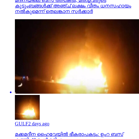
മദീനയിലെ ബസ് അപകടം; മരിച്ചവരുടെ
കുടുംബങ്ങള്‍ക്ക് അഞ്ച് ലക്ഷം വീതം ധനസഹായം
നല്‍കുമെന്ന് തെലങ്കാന സര്‍ക്കാര്‍
GULF
2 days ago
മക്കമദീന ഹൈവേയില്‍ ഭീകരാപകടം: ഉംറ ബസ്