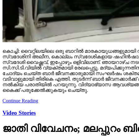
കൊച്ചി: വൈറ്റിലയിലെ ഒരു ബാറില്‍ മാരകായുധങ്ങളുമായി നട
സ്വദേശിനി അലീന, കൊല്ലം സ്വദേശികളായ ഷഹിന്‍ഷാ, അല്‍
സ്വദേശി വൈഷ്ണവ്, ഇപ്പോഴും ഒളിവിലാണ്. ഞായറാഴ്ച നടന്ന 
സി.സി.ടി.വിയില്‍ വ്യക്തമായി രേഖപ്പെട്ടു. മദ്യപിക്കു
ചോദ്യം ചെയ്ത ബാര്‍ ജീവനക്കാരുമായി സംഘര്‍ഷം ശക്തമാ
വടിവാളുമായി തിരികെ എത്തി. തുടര്‍ന്ന് ബാര്‍ ജീവനക്കാര്
നല്‍കിയ പരാതിയില്‍ പറയുന്നു. വിദ്യാഭ്യാസ ആവശ്യങ്ങ
കൈക്ക് പരുക്കേല്‍ക്കുകയും ചെയ്തു.
Continue Reading
Video Stories
ജാതി വിവേചനം; മലപ്പുറം ബി