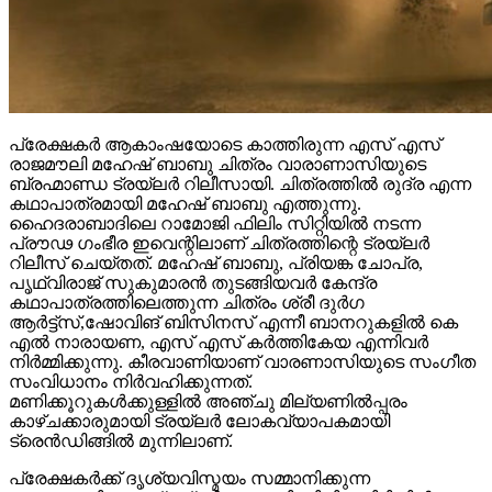
പ്രേക്ഷകർ ആകാംഷയോടെ കാത്തിരുന്ന എസ് എസ്
രാജമൗലി മഹേഷ് ബാബു ചിത്രം വാരാണാസിയുടെ
ബ്രഹ്മാണ്ഡ ട്രയ്ലർ റിലീസായി. ചിത്രത്തിൽ രുദ്ര എന്ന
കഥാപാത്രമായി മഹേഷ് ബാബു എത്തുന്നു.
ഹൈദരാബാദിലെ റാമോജി ഫിലിം സിറ്റിയിൽ നടന്ന
പ്രൗഢ ഗംഭീര ഇവെന്റിലാണ് ചിത്രത്തിന്റെ ട്രയ്ലർ
റിലീസ് ചെയ്തത്. മഹേഷ് ബാബു, പ്രിയങ്ക ചോപ്ര,
പൃഥ്വിരാജ് സുകുമാരൻ തുടങ്ങിയവർ കേന്ദ്ര
കഥാപാത്രത്തിലെത്തുന്ന ചിത്രം ശ്രീ ദുർഗ
ആർട്ട്സ്,ഷോവിങ് ബിസിനസ് എന്നീ ബാനറുകളിൽ കെ
എൽ നാരായണ, എസ് എസ് കർത്തികേയ എന്നിവർ
നിർമ്മിക്കുന്നു. കീരവാണിയാണ് വാരണാസിയുടെ സംഗീത
സംവിധാനം നിർവഹിക്കുന്നത്.
മണിക്കൂറുകൾക്കുള്ളിൽ അഞ്ചു മില്യണിൽപ്പരം
കാഴ്ചക്കാരുമായി ട്രയ്ലർ ലോകവ്യാപകമായി
ട്രെൻഡിങ്ങിൽ മുന്നിലാണ്.
പ്രേക്ഷകർക്ക് ദൃശ്യവിസ്മയം സമ്മാനിക്കുന്ന