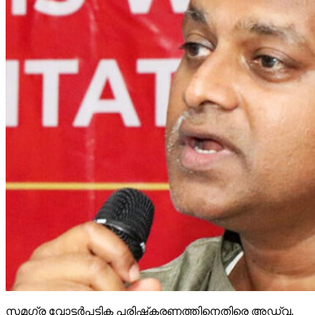
സമഗ്ര വോട്ടര്‍പട്ടിക പരിഷ്‌കരണത്തിനെതിരെ അഡ്വ.