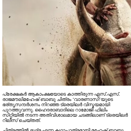
പ്രേക്ഷകര്‍ ആകാംക്ഷയോടെ കാത്തിരുന്ന എസ്.എസ്.
രാജമൗലിമഹേഷ് ബാബു ചിത്രം ‘വാരണാസി’യുടെ
ഭര്തൃസന്ദര്‍ശനം നിറഞ്ഞ ട്രെയിലര്‍ വിസ്മയമായി
പുറത്തുവന്നു. ഹൈദരാബാദിലെ റാമോജി ഫിലിം
സിറ്റിയില്‍ നടന്ന അതിവിശാലമായ ചടങ്ങിലാണ് ട്രെയിലര്‍
റിലീസ് ചെയ്തത്.
ചിത്രത്തില്‍ രുദ്ര എന്ന കഥാപാത്രമായി മഹേഷ് ബാബു