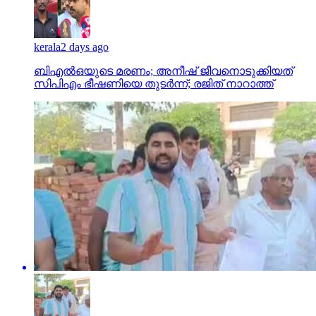
kerala
2 days ago
ബിഎല്‍ഒയുടെ മരണം; അനീഷ് ജീവനൊടുക്കിയത്
സിപിഎം ഭീഷണിയെ തുടര്‍ന്ന്; രജിത് നാറാത്ത്