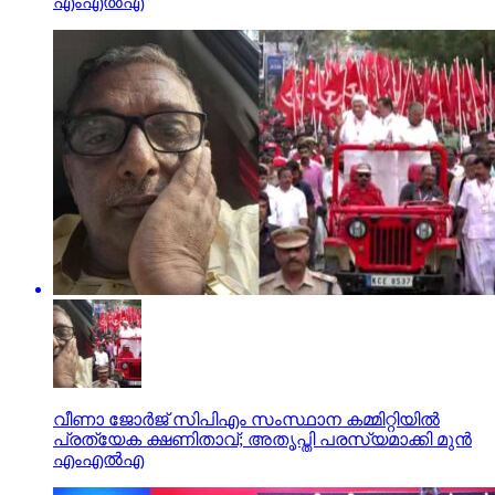
എംഎല്‍എ
വീണാ ജോര്‍ജ് സിപിഎം സംസ്ഥാന കമ്മിറ്റിയില്‍
പ്രത്യേക ക്ഷണിതാവ്; അതൃപ്തി പരസ്യമാക്കി മുന്‍
എംഎല്‍എ