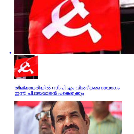
തില്ലങ്കേരിയില്‍ സി.പി.എം വിശദീകരണയോഗം
ഇന്ന്; പി.ജയരാജന്‍ പങ്കെടുക്കും