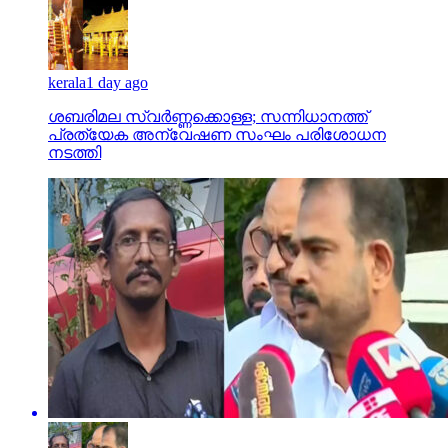
kerala
1 day ago
ശബരിമല സ്വര്‍ണ്ണക്കൊള്ള; സന്നിധാനത്ത്
പ്രത്യേക അന്വേഷണ സംഘം പരിശോധന
നടത്തി