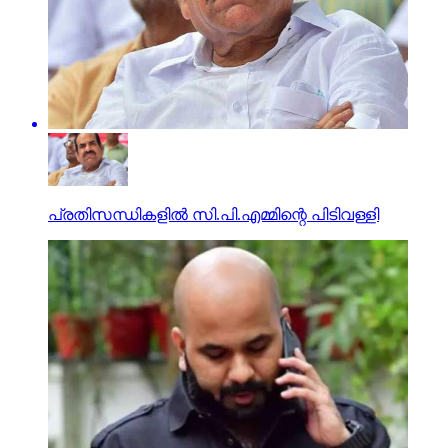
പ്രതിസന്ധികളില്‍ സി.പി.എമ്മിന്റെ പിടിവള്ളി