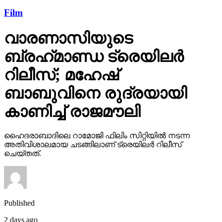
Film
വാരണാസിയുടെ
ബ്രഹ്‌മാണ്ഡ ട്രെയിലര്‍
റിലീസ്; മഹേഷ്
ബാബുവിനെ രുദ്രയായി
കാണിച്ച് രാജമൗലി
ഹൈദരാബാദിലെ റാമോജി ഫിലിം സിറ്റിയില്‍ നടന്ന
അതിവിശാലമായ ചടങ്ങിലാണ് ട്രെയിലര്‍ റിലീസ്
ചെയ്തത്.
Published
2 days ago