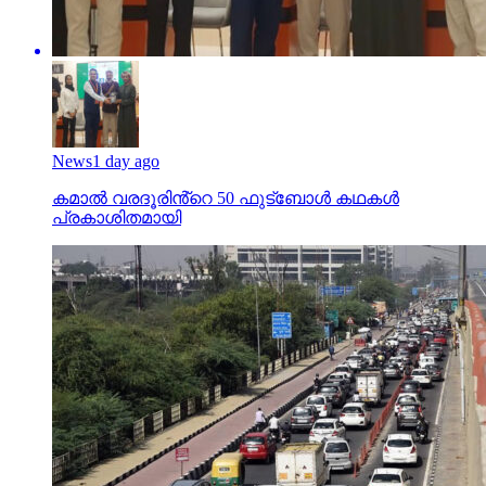
News
1 day ago
കമാൽ വരദൂരിൻ്റെ 50 ഫുട്ബോൾ കഥകൾ
പ്രകാശിതമായി