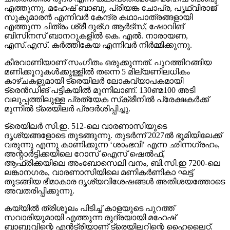
എത്തുന്നു. മഹേഷ് ബാബു, പ്രിയങ്ക ചോപ്ര, പൃഥ്വിരാജ്
സുകുമാരന്‍ എന്നിവര്‍ കേന്ദ്ര കഥാപാത്രങ്ങളായി
എത്തുന്ന ചിത്രം ശ്രീ ദുര്ഗ ആര്‍ട്‌സ്, ഷോവിങ്
ബിസിനസ് ബാനറുകളില്‍ കെ. എല്‍. നാരായണ,
എസ്.എസ്. കര്‍ത്തികേയ എന്നിവര്‍ നിര്‍മ്മിക്കുന്നു.
കീരവാണിയാണ് സംഗീതം ഒരുക്കുന്നത്. പുറത്തിറങ്ങിയ
മണിക്കൂറുകള്‍ക്കുള്ളില്‍ തന്നെ 5 മില്യണിലധികം
കാഴ്ചകളുമായി ട്രെയിലര്‍ ലോകവ്യാപകമായി
ട്രെന്‍ഡിങ് പട്ടികയില്‍ മുന്നിലാണ്. 130ണ്മ100 അടി
വലുപ്പത്തിലുള്ള പ്രത്യേക സ്‌ക്രീനില്‍ പ്രേക്ഷകര്‍ക്ക്
മുന്നില്‍ ട്രെയിലര്‍ പ്രദര്‍ശിപ്പിച്ചു.
ട്രെയിലര്‍ സി.ഇ. 512-ലെ വാരണാസിയുടെ
ദൃശ്യങ്ങളോടെ തുടങ്ങുന്നു. തുടര്‍ന്ന് 2027ല്‍ ഭൂമിയിലേക്ക്
വരുന്നു എന്നു കാണിക്കുന്ന ‘ശാംഭവി’ എന്ന ഛിന്നഗ്രഹം,
അന്റാര്‍ട്ടിക്കയിലെ റോസ് ഐസ് ഷെല്‍ഫ്,
ആഫ്രിക്കയിലെ അംബോസെലി വനം, ബി.സി.ഇ 7200-ലെ
ലങ്കാനഗരം, വാരണാസിയിലെ മണികര്‍ണികാ ഘട്ട്
തുടങ്ങിയ ഭീമാകാര ദൃശ്യവിശേഷങ്ങള്‍ അതിശയത്തോടെ
അവതരിപ്പിക്കുന്നു.
കയ്യില്‍ ത്രിശൂലം പിടിച്ച് കാളയുടെ പുറത്ത്
സവാരിയുമായി എത്തുന്ന രുദ്രയായി മഹേഷ്
ബാബുവിന്റെ എന്‍ട്രിയാണ് ട്രെയിലറിന്റെ ഹൈലൈറ്റ്.