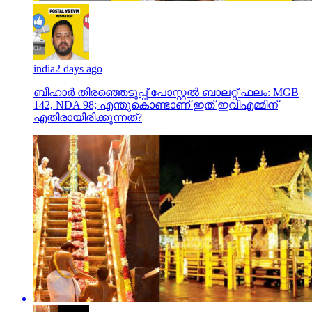
india
2 days ago
ബീഹാർ തിരഞ്ഞെടുപ്പ് പോസ്റ്റൽ ബാലറ്റ് ഫലം: MGB
142, NDA 98; എന്തുകൊണ്ടാണ് ഇത് ഇവിഎമ്മിന്
എതിരായിരിക്കുന്നത്?