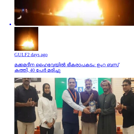
GULF
2 days ago
മക്കമദീന ഹൈവേയില്‍ ഭീകരാപകടം: ഉംറ ബസ്
കത്തി, 40 പേര്‍ മരിച്ചു