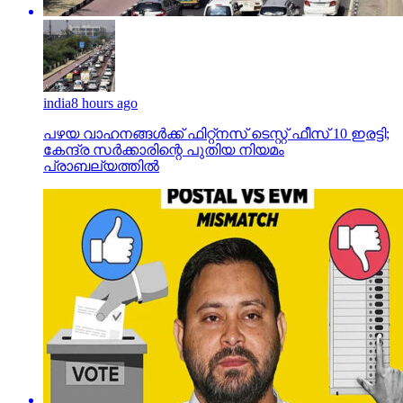
india
8 hours ago
പഴയ വാഹനങ്ങള്‍ക്ക് ഫിറ്റ്‌നസ് ടെസ്റ്റ് ഫീസ് 10 ഇരട്ടി;
കേന്ദ്ര സര്‍ക്കാരിന്റെ പുതിയ നിയമം
പ്രാബല്യത്തില്‍