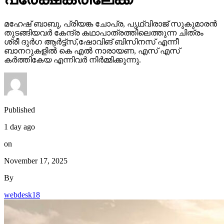
മഹേഷ് ബാബു, പ്രിയങ്ക ചോപ്ര, പൃഥ്വിരാജ് സുകുമാരൻ
തുടങ്ങിയവർ കേന്ദ്ര കഥാപാത്രത്തിലെത്തുന്ന ചിത്രം
ശ്രീ ദുർഗ ആർട്ട്സ്,ഷോവിങ് ബിസിനസ് എന്നീ
ബാനറുകളിൽ കെ എൽ നാരായണ, എസ് എസ്
കർത്തികേയ എന്നിവർ നിർമ്മിക്കുന്നു.
Published
1 day ago
on
November 17, 2025
By
webdesk18