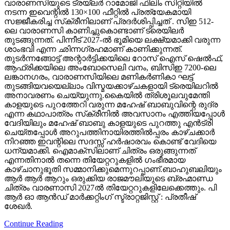
വാരാണസിയുടെ ട്രയ്ലർ റാമോജി ഫിലിം സിറ്റിയിൽ
നടന്ന ഇവെന്റിൽ 130×100 ഫീറ്റിൽ പ്രത്യേകമായി
സജ്ജീകരിച്ച സ്‌ക്രീനിലാണ് പ്രദർശിപ്പിച്ചത് . സിഇ 512-
ലെ വാരാണസി കാണിച്ചുകൊണ്ടാണ് ട്രെയിലര്‍
തുടങ്ങുന്നത്. പിന്നീട് 2027-ല്‍ ഭൂമിയെ ലക്ഷ്യമാക്കി വരുന്ന
ശാംഭവി എന്ന ഛിന്നഗ്രഹമാണ് കാണിക്കുന്നത്.
തുടര്‍ന്നങ്ങോട്ട് അന്റാര്‍ട്ടിക്കയിലെ റോസ് ഐസ് ഷെല്‍ഫ്,
ആഫ്രിക്കയിലെ അംബോസെലി വനം, ബിസിഇ 7200-ലെ
ലങ്കാനഗരം, വാരാണസിയിലെ മണികര്‍ണികാ ഘട്ട്
തുടങ്ങിയവയെല്ലാം വിസ്മയക്കാഴ്ചകളായി ട്രെയിലറില്‍
അനാവരണം ചെയ്യുന്നു.കൈയില്‍ ത്രിശൂലവുമേന്തി
കാളയുടെ പുറത്തേറി വരുന്ന മഹേഷ് ബാബുവിന്റെ രുദ്ര
എന്ന കഥാപാത്രം സ്‌ക്രീനിൽ അവസാനം എത്തിയപ്പോൾ
വേദിയിലും മഹേഷ് ബാബു കാളയുടെ പുറത്തു എൻട്രി
ചെയ്തപ്പോൾ അറുപത്തിനായിരത്തിൽപ്പരം കാഴ്ചക്കാർ
നിറഞ്ഞ ഇവന്റിലെ സദസ്സ് ഹർഷാരവം കൊണ്ട് വേദിയെ
ധന്യമാക്കി. ഐമാക്‌സിലാണ് ചിത്രം ഒരുങ്ങുന്നത്
എന്നതിനാല്‍ തന്നെ തിയേറ്ററുകളില്‍ ഗംഭീരമായ
കാഴ്ചാനുഭൂതി സമ്മാനിക്കുമെന്നുറപ്പാണ്.ബാഹുബലിയും
ആർ ആർ ആറും ഒരുക്കിയ രാജമൗലിയുടെ ബ്രഹ്മാണ്ഡ
ചിത്രം വാരണാസി 2027ൽ തിയേറ്ററുകളിലേക്കെത്തും. പി
ആർ ഓ ആൻഡ് മാർക്കറ്റിംഗ് സ്ട്രാറ്റജിസ്റ്റ് : പ്രതീഷ്
ശേഖർ.
Continue Reading