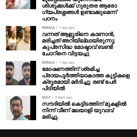
പുറപ്പെടുവിച്ചിരുന്നു. ദുബായിലുണ്ടായ അറസ്റ്റോടെ
ശിശുക്കൾക്ക് ​ഗുരുതര ആരോ​
കേസില്‍ നിര്‍ണായക മുന്നേറ്റമാണ്
ഗ്യപ്രശ്നങ്ങൾ ഉണ്ടാക്കുമെന്ന്
രേഖപ്പെടുത്തിയിരിക്കുന്നത്.
പഠനം
KERALA
1 day ago
വന്നത് ആളൂരിനെ കാണാന്‍,
മരിച്ചത് അറിയില്ലായിരുന്നു;
കുപ്രസിദ്ധ മോഷ്ടാവ് ബണ്ടി
ചോറിനെ വിട്ടയച്ചു
KERALA
1 day ago
മോഷണത്തിന് ശ്രമിച്ച
പ്രായപൂര്‍ത്തിയാകാത്ത കുട്ടികളെ
ക്രൂരമായി മര്‍ദിച്ചു; രണ്ട് പേര്‍
പിടിയില്‍
GULF
2 days ago
സൗദിയില്‍ കെട്ടിടത്തിന് മുകളില്‍
നിന്ന് വീണ് മലയാളി യുവാവ്
മരിച്ചു.