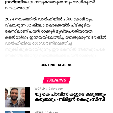
ഇന്ത്യയിലേക്ക് നാടുകടത്തുമെന്നും അധികൃതര്‍
വ്യക്തമാക്കി.
2024 നവംബറില്‍ ഡല്‍ഹിയില്‍ 2500 കോടി രൂപ
വിലവരുന്ന 82 കിലോ കൊക്കെയ്ന്‍ പിടികൂടിയ
കേസിലാണ് പവന്‍ ഠാക്കൂര്‍ മുഖ്യപ്രതിയായത്.
കടല്‍മാര്‍ഗം ഇന്ത്യയിലെത്തിച്ച മയക്കുമരുന്ന് ട്രക്കില്‍
ഡല്‍ഹിയിലെ ഗോഡൗണിലെത്തിച്ച്
സൂക്ഷിക്കുകയായിരുന്നു. ഈ കേസില്‍ അഞ്ചുപേരെ
നേരത്തെ അറസ്റ്റ് ചെയ്തതോടെ പവന്‍ ഠാക്കൂരും
കുടുംബവും വിദേശത്തേക്ക് ഒളിവിലായിരുന്നു.
CONTINUE READING
ഒളിവിലായിരുന്നും കള്ളപ്പണം വെളുപ്പിക്കല്‍, ഹവാല
ഇടപാടുകള്‍, രാജ്യത്തെ മയക്കുമരുന്ന് ശൃംഖലകള്‍
TRENDING
എന്നിവ പവന്‍ ഠാക്കൂര്‍ നിയന്ത്രിച്ചിരുന്നതായി
WORLD
2 days ago
അന്വേഷണത്തില്‍ കണ്ടെത്തി. ഇക്കഴിഞ്ഞ ദിവസം
യു കെ പ്രവിസികളുടെ കരുത്തും
ഡല്‍ഹിയില്‍ പിടികൂടിയ 282 കോടി രൂപയുടെ
കരുതലും -ബ്രിട്ടൻ കെഎംസിസി
മെത്താഫെറ്റമിന്‍ കേസിലും ഇയാള്‍ തന്നെയാണ് മുഖ്യ
സൂത്രധാരനെന്ന് പൊലീസ് വ്യക്തമാക്കി.
NEWS
1 day ago