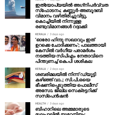
ഇത്യോപ്യയില്‍ അഗ്‌നിപര്‍വ്വത
പവന്‍ ഠാക്കൂര്‍ ഡല്‍ഹിയിലെ കുച്ച മഹാജനി
സ്‌ഫോടനം; കണ്ണൂർ-അബൂദബി
മാര്‍ക്കറ്റിലെ ഹവാല ഏജന്റായിരുന്നു. ഇന്ത്യ, ചൈന,
വിമാനം വഴിതിരിച്ചുവിട്ടു,
ഹോങ്കോങ് തുടങ്ങിയ രാജ്യങ്ങളിലെ ഷെല്‍
കൊച്ചിയിൽ നിന്നുള്ള
കമ്പനികളിലൂടെ കോടികളുടെ കള്ളപ്പണം
രണ്ടുവിമാനങ്ങൾ റദ്ദാക്കി
കൈമാറുകയും വെളുപ്പിക്കുകയും ചെയ്തതായും
KERALA
3 days ago
റിപ്പോര്‍ട്ടുകള്‍ പറയുന്നു.
‘ഓരോ ഹിന്ദു സഖാവും ഇത്
ഉറക്കെ ചോദിക്കണം’; പാലത്തായി
കഴിഞ്ഞ സെപ്റ്റംബറില്‍ എന്‍സിബി പവന്‍
കേസിൽ വർഗീയ പരാമർശം
നടത്തിയ സിപിഎം നേതാവിനെ
ഠാക്കൂറിനെതിരെ ഇന്റര്‍പോളിന്റെ സില്‍വര്‍ നോട്ടീസ്
പിന്തുണച്ച് കെ.പി ശശികല
പുറപ്പെടുവിച്ചിരുന്നു. പ്രതിയുടെ സമ്പാദ്യങ്ങളും
സാമ്പത്തിക ഇടപാടുകളും കണ്ടെത്തി പിടിച്ചെടുക്കാന്‍
KERALA
2 days ago
ശബരിമലയില്‍ നിന്ന് ഡ്യൂട്ടി
അധികാരം നല്‍കുന്ന നോട്ടീസിന് പിന്നാലെ, ഇഡിയും
കഴിഞ്ഞ് വാ..; സി.പി.ഒയെ
681 കോടി രൂപയുടെ കള്ളപ്പണം വെളുപ്പിച്ചതിന് കേസ്
ഭീഷണിപ്പെടുത്തിയ പൊലീസ്
രജിസ്റ്റര്‍ ചെയ്തിരുന്നു.
അസോ. ജില്ല സെക്രട്ടറിക്ക്
സസ്‌പെന്‍ഷന്‍
ഒട്ടേറെ തവണ നോട്ടീസ് നല്‍കിയിട്ടും പവന്‍
ഹാജരാകാത്തതിനാല്‍ ഡല്‍ഹിയിലെ പട്യാല ഹൗസ്
HEALTH
3 days ago
ബിഹാറിലെ അമ്മമാരുടെ
കോടതി ജാമ്യമില്ലാ അറസ്റ്റ് വാറന്റും
മുലപ്പാലിൽ യുറേനിയം;