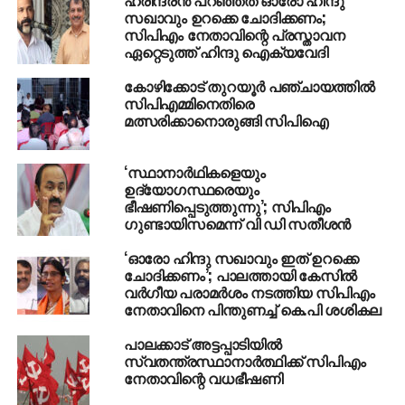
പരിഹരിച്ചതായി സൗദി
സഖാവും ഉറക്കെ ചോദിക്കണം;
സിപിഎം നേതാവിന്റെ പ്രസ്താവന
ഏറ്റെടുത്ത് ഹിന്ദു ഐക്യവേദി
കോഴിക്കോട് തുറയൂര്‍ പഞ്ചായത്തില്‍
സിപിഎമ്മിനെതിരെ
മത്സരിക്കാനൊരുങ്ങി സിപിഐ
‘സ്ഥാനാര്‍ഥികളെയും
ഉദ്യോഗസ്ഥരെയും
ഭീഷണിപ്പെടുത്തുന്നു’; സിപിഎം
ഗുണ്ടായിസമെന്ന് വി ഡി സതീശന്‍
‘ഓരോ ഹിന്ദു സഖാവും ഇത് ഉറക്കെ
ചോദിക്കണം’; പാലത്തായി കേസിൽ
വർഗീയ പരാമർശം നടത്തിയ സിപിഎം
നേതാവിനെ പിന്തുണച്ച് കെ.പി ശശികല
പാലക്കാട് അട്ടപ്പാടിയില്‍
സ്വതന്ത്രസ്ഥാനാര്‍ത്ഥിക്ക് സിപിഎം
നേതാവിന്റെ വധഭീഷണി