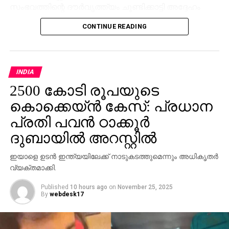
സംഭവത്തിന്റെ ദൗര്‍വൃത്ത്യം ചൂണ്ടിക്കാട്ടി അദ്ദേഹം
കേസ് രജിസ്റ്റര്‍ ചെയ്തതിനെ തുടര്‍ന്ന് അന്വേഷണം
CONTINUE READING
തുടങ്ങി.
ബാലകൃഷ്ണന്‍, ധനുഷ്, അശോക്, പാര്‍ത്തസാരഥി എന്നീ
നാല് ടി.വി.കെ പ്രവര്‍ത്തകരെയാണ് പൊലീസ് അറസ്റ്റ്
INDIA
ചെയ്തത്. ഭാരതീയ ന്യായസംഹിത പ്രകാരം
2500 കോടി രൂപയുടെ
ആക്രമണം, പരിക്കേല്‍പ്പിക്കല്‍, ഭീഷണിപ്പെടുത്തല്‍,
അസഭ്യം പറയല്‍, ക്രമസമാധാനം ലംഘിക്കല്‍
കൊക്കെയ്ന്‍ കേസ്: പ്രധാന
എന്നിവയ്ക്കാണ് കേസെടുത്തിരിക്കുന്നത്.
പ്രതി പവന്‍ ഠാക്കൂര്‍
ദുബായില്‍ അറസ്റ്റില്‍
ഇയാളെ ഉടന്‍ ഇന്ത്യയിലേക്ക് നാടുകടത്തുമെന്നും അധികൃതര്‍
വ്യക്തമാക്കി.
Published
10 hours ago
on
November 25, 2025
By
webdesk17