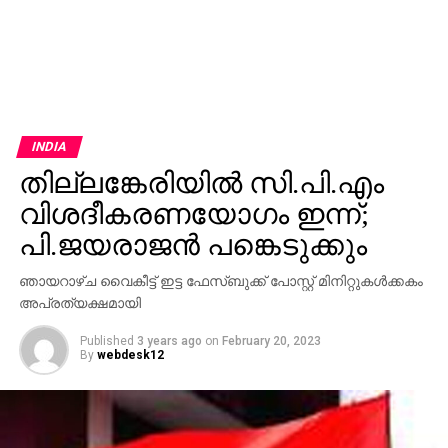
INDIA
തില്ലങ്കേരിയില്‍ സി.പി.എം
വിശദീകരണയോഗം ഇന്ന്;
പി.ജയരാജന്‍ പങ്കെടുക്കും
ഞായറാഴ്ച വൈകീട്ട് ഇട്ട ഫേസ്ബുക്ക് പോസ്റ്റ് മിനിറ്റുകള്‍ക്കകം
അപ്രത്യക്ഷമായി
Published
3 years ago
on
February 20, 2023
By
webdesk12