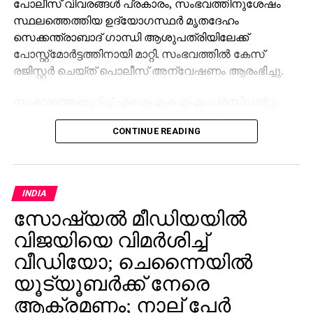
പോലീസ് വിവരങ്ങള്‍ പ്രകാരം, സംഭവത്തിനുശേഷം
സ്ഥലത്തെത്തിയ ഉദ്യോഗസ്ഥര്‍ മൃതദേഹം
സെക്കന്ത്രാബാദ് ഗാന്ധി ആശുപത്രിയിലേക്ക്
പോസ്റ്റ്‌മോര്‍ട്ടത്തിനായി മാറ്റി. സംഭവത്തില്‍ കേസ്
രജിസ്റ്റര്‍ ചെയ്ത് പൊലീസ് അന്വേഷണം ആരംഭിച്ചു.
സംഭവത്തെക്കുറിച്ച് എഐഎംഐഎം പ്രസിഡന്റും
ഹൈദരാബാദ് എംപിയുമായ അസദുദ്ദീന്‍ ഒവൈസി
CONTINUE READING
ടിഎംആര്‍ഇഎസ് വൈസ് ചെയര്‍മാന്‍ ഫഹീം
ഖുറേഷിയുമായി സംസാരിച്ചു.സംഭവത്തില്‍
സമഗ്രമായ അന്വേഷണം നടത്തണമെന്നും
ഉത്തരവാദികളായവര്‍ക്കെതിരെ
INDIA
നടപടിയെടുക്കണമെന്നും അദ്ദേഹം ആവശ്യപ്പെട്ടു.
സോഷ്യല്‍ മീഡിയയില്‍
കുട്ടിയുടെ കുടുംബത്തിന് സര്‍ക്കാര്‍ സാമ്പത്തിക
സഹായവും എല്ലാ പിന്തുണയും നല്‍കണമെന്നും
വിജയിയെ വിമര്‍ശിച്ച്
എംപി ആവശ്യപ്പെട്ടു. കുടുംബത്തിലെ ഒരാള്‍ക്ക്
വീഡിയോ; ചെന്നൈയില്‍
സര്‍ക്കാര്‍ ജോലി നല്‍കണമെന്ന് ഒവൈസി
യൂട്യൂബര്‍ക്ക് നേരെ
സര്‍ക്കാരിനോട് ആവശ്യപ്പെട്ടു.
ആക്രമണം; നാല് പേര്‍