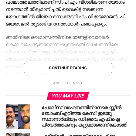
പശ്ചാത്തലത്തിലാണ് സി.പി.എം വിശദീകരണ യോഗം
നടത്താന്‍ തീരുമാനിച്ചത്. വൈകീട്ട് നടക്കുന്ന
യോഗത്തില്‍ ജില്ലാ സെക്രട്ടറി എം.വി ജയരാജന്‍, പി.
ജയരാജന്‍ തുടങ്ങിയ നേതാക്കള്‍ പങ്കെടുക്കും.
അതിനിടെ ഒരുമാസത്തിനിടെ തങ്ങളിലൊരാള്‍
കൊല്ലപ്പെട്ടേക്കാമെന്ന് ഷുഹൈബ് വധക്കേസിലെ
പ്രധാന പ്രതി ആകാശ് തില്ലങ്കേരിയുടെ കൂട്ടാളി
ജിജോ തില്ലങ്കേരി ഫേസ്ബുക്ക് പോസ്റ്റിട്ടു. ഞായറാഴ്ച
വൈകീട്ട് ഇട്ട ഫേസ്ബുക്ക് പോസ്റ്റ് മിനിറ്റുകള്‍ക്കകം
CONTINUE READING
അപ്രത്യക്ഷമായി
ADVERTISEMENT
RELATED TOPICS:
CPM
LDF
SHUHAIB MURDER
THILLANKERI
YOU MAY LIKE
പോലീസ് വാഹനത്തിന് നേരെ സ്റ്റീല്‍
UP NEXT
ലൈഫ് മിഷന്‍ കോഴ; ശിവശങ്കറിന്‍റെ കസ്റ്റഡി
ബോംബ് എറിഞ്ഞ കേസ്: ഇടതു
കാലാവധി ഇന്ന് അവസാനിക്കും
സ്ഥാനാര്‍ഥിയും ഡി.വൈ.എഫ്.ഐ
പ്രവര്‍ത്തകനും കുറ്റക്കാരെന്ന് കോടതി
DON'T MISS
തൊഴില്‍ തര്‍ക്കങ്ങളില്‍ 73 ശതമാനവും രമ്യമായി
ഹരീന്ദ്രന്‍ പറഞ്ഞത് ഓരോ ഹിന്ദു