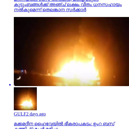
കുടുംബങ്ങള്‍ക്ക് അഞ്ച് ലക്ഷം വീതം ധനസഹായം
നല്‍കുമെന്ന് തെലങ്കാന സര്‍ക്കാര്‍
GULF
2 days ago
മക്കമദീന ഹൈവേയില്‍ ഭീകരാപകടം: ഉംറ ബസ്
കത്തി, 40 പേര്‍ മരിച്ചു