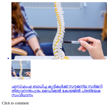
എസ്എംഎ ബാധിച്ച കുട്ടികള്‍ക്ക് സൗജന്യ സര്‍ജറി;
തിരുവനന്തപുരം മെഡിക്കല്‍ കോളജില്‍ പ്രത്യേക
സംവിധാനം
Click to comment