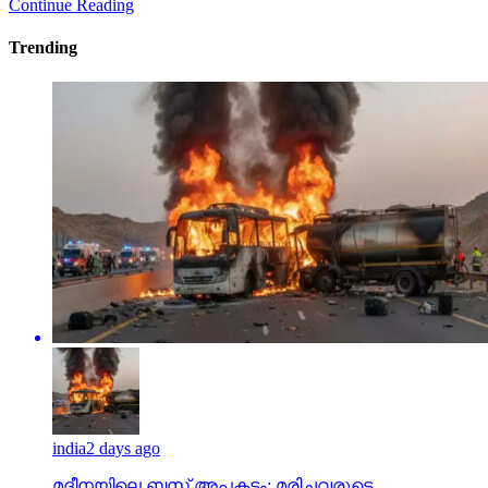
Continue Reading
Trending
india
2 days ago
മദീനയിലെ ബസ് അപകടം; മരിച്ചവരുടെ