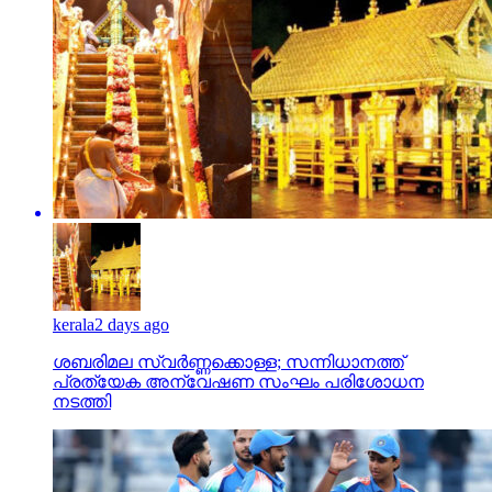
kerala
2 days ago
ശബരിമല സ്വര്‍ണ്ണക്കൊള്ള; സന്നിധാനത്ത്
പ്രത്യേക അന്വേഷണ സംഘം പരിശോധന
നടത്തി