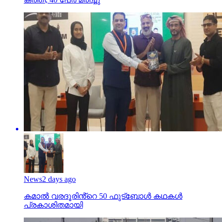
News
2 days ago
കമാൽ വരദൂരിൻ്റെ 50 ഫുട്ബോൾ കഥകൾ
പ്രകാശിതമായി