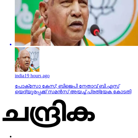
india
19 hours ago
പോക്‌സോ കേസ്; ബിജെപി നേതാവ് ബി.എസ്
യെദ്യൂരപ്പക്ക് സമന്‍സ് അയച്ച് പ്രത്യേക കോടതി