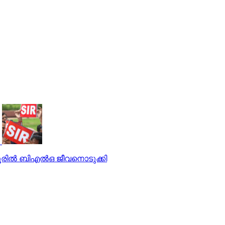
രില്‍ ബിഎല്‍ഒ ജീവനൊടുക്കി