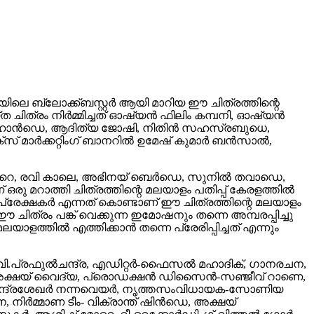
തിയിലെ ബ്ലോക്ക്ബസ്റ്റർ ആയി മാറിയ ഈ ചിത്രത്തിന്റെ
 ചിത്രം നിർമ്മിച്ചത് ഓഷ്യൻ ഫിലിം കമ്പനി, ഓഷ്യൻ
് ഹാൻഡെ, ആദിത്യ ജോഷി, നിതിൻ സഹസ്രബുധെ,
സ് മാർക്കറ്റിംഗ് ബാനറിൽ ഉമേഷ് കുമാർ ബൻസാൽ,
കെങ്കറെ, രവി കാലെ, അഭിനയ് ബെർഡെ, സുനിൽ തവാഡെ,
 മറാത്തി ചിത്രത്തിന്റെ മലയാളം പതിപ്പ് കേരളത്തിൽ
 പ്രേക്ഷകർ എന്നത് കൊണ്ടാണ് ഈ ചിത്രത്തിന്റെ മലയാളം
ഈ ചിത്രം പങ്ക് വെക്കുന്ന ഇമോഷനും തന്നെ അമ്പരപ്പിച്ചു
ളത്തിൽ എത്തിക്കാൻ തന്നെ പ്രേരിപ്പിച്ചത് എന്നും
 വി.പ്രഫുൽചന്ദ്ര, എഡിറ്റർ-ഫൈസൽ മഹാദിക്, ഗാനരചന,
അക്ഷയ് വൈദ്യ, പ്രൊഡക്ഷൻ ഡിസൈൻ-സഞ്ജീവ് റാണെ,
സർ-ചന്ദ്രശേഖർ നന്നവെയർ, നൃത്തസംവിധായക-സോണിയ
 നിർമ്മാണ ടീം- വിക്രാന്ത് ഷിൻഡെ, അക്ഷയ്