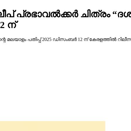
് പ്രഭാവൽക്കർ ചിത്രം “ദശ
 ന്
്റെ മലയാളം പതിപ്പ് 2025 ഡിസംബർ 12 ന് കേരളത്തിൽ റിലീസ