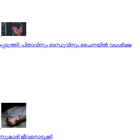
പെടുത്തി: പിതാവിനും ബന്ധുവിനും ചൈനയില്‍ വധശിക്ഷ
്ലാസുകാരി ജീവനൊടുക്കി