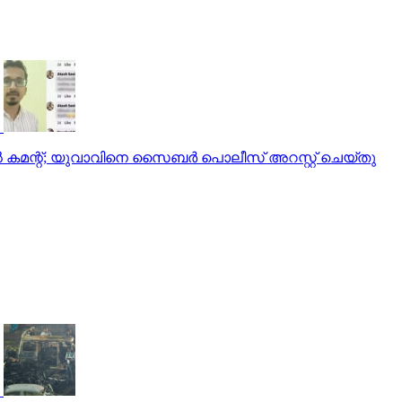
്‍ കമന്റ്; യുവാവിനെ സൈബര്‍ പൊലീസ് അറസ്റ്റ് ചെയ്തു