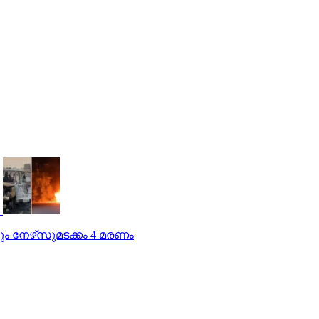
ും നേഴ്‌സുമടക്കം 4 മരണം