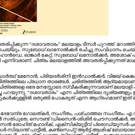
വതരിപ്പിക്കുന്ന “ദശാവതാരം” മലയാളം ടീസർ പുറത്ത്. മറാത്
് ചെയ്യും. സുബോധ് ഖാനോൽക്കർ രചിച്ചു സംവിധാനം ചെയ്ത
 ഹാൻഡെ, ഓങ്കാർ കേറ്റ്, സുബോധ് ഖനോൽക്കർ, അശോക
ിവരാണ്. ചിത്രം മലയാളത്തിൽ അവതരിപ്പിക്കുന്നത് മാക്
, സിദ്ധാർത്ഥ് മേനോൻ, പ്രിയദർശിനി ഇൻഡാൽക്കർ, വിജയ് 
ത്തിലെ പ്രധാന താരങ്ങൾ. ചരിത്രത്തിൽ ആദ്യമായാണ് ഒരു
 ചിത്രങ്ങളെ ഒരേ മനസ്സോടെ സ്വീകരിക്കുന്നവരാണ് മലയാളി
ുപ്ത പറയുന്നു. “ദശാവതാരം” എന്ന ചിത്രത്തിലെ ദൃശ്യങ്ങളും 
കൾക്കുള്ളിൽ ഒതുങ്ങി പോകരുത് എന്ന ആഗ്രഹമാണ് ഇത് മലയാ
-ദേവേന്ദ്ര ഗോലത്കർ, സംഗീതം, പശ്‌ചാത്തല സംഗീതം- എ
ദർശൻ സത്പുതേ, സൌണ്ട് ഡിസൈൻ-ശിശിർ ചൌസാൽക്കർ, 
 ഡിസൈൻ-രോഹിത് മഹാദിക്, എക്സിക്യൂട്ടീവ് പ്രൊഡ്യൂ
-സിദ്ധാന്ത് പാട്ടീൽ, കൺസെപ്റ്റ് ആർട്ട്-ആശിഷ് ബോയാനെ,