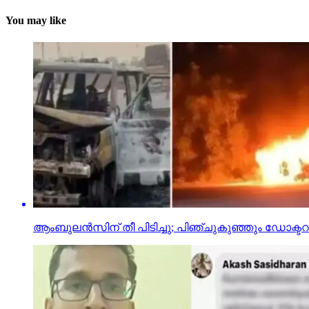
You may like
ആംബുലന്‍സിന് തീ പിടിച്ചു; പിഞ്ചുകുഞ്ഞും ഡോക്ടറ