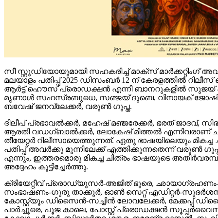
സീ സ്റ്റുഡിയോയുമായി സഹകരിച്ച് മാക്സ് മാർക്കറ്റിംഗ് അ
മലയാളം പതിപ്പ് 2025 ഡിസംബർ 12 ന് കേരളത്തിൽ റിലീസ
ആർട്ട് ഹൌസ് പ്രൊഡക്ഷൻ എന്നീ ബാനറുകളിൽ സുജയ്
മൃണാൾ സഹസ്രബുധെ, സഞ്ജയ് ദുബെ, വിനായക് ജോഷി എന്ന
ബവേഷ് ജനവ്ലേക്കർ, വരുൺ ഗുപ്ത.
ദിലീപ് പ്രഭാവൽക്കർ, മഹേഷ് മഞ്ജരേക്കർ, ഭരത് ജാദവ്
ആരതി വഡഗ്ബാൽക്കർ, ലോകേഷ് മിത്തൽ എന്നിവരാണ് ചിത്ര
തീയേറ്റർ റിലീസായെത്തുന്നത്. ഏതു ഭാഷയിലെയും മികച്ച
പതിപ്പ് അവർക്കു മുന്നിലേക്ക് എത്തിക്കുന്നതെന്ന് വരുൺ ഗ
എന്നും, ഇത്തരമൊരു മികച്ച ചിത്രം ഭാഷയുടെ അതിർവരമ്പു
അദ്ദേഹം കൂട്ടിച്ചേർത്തു.
ക്രിയേറ്റീവ് പ്രൊഡ്യൂസർ-അജിത് ഭുരെ, ഛായാഗ്രഹണം
സംഭാഷണം-ഗുരു താക്കൂർ, ഓൺ സെറ്റ് എഡിറ്റർ-സു
കോസ്റ്റ്യൂം ഡിസൈൻ-സച്ചിൻ ലോവലേക്കർ, മേക്കപ്പ്
പാർച്ചൂരെ, പൂജ കാലെ, പോസ്റ്റ് പ്രൊഡക്ഷൻ സൂപ്പർവൈസർ