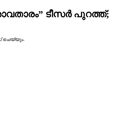
ാവതാരം” ടീസർ പുറത്ത്;
് ചെയ്യും.