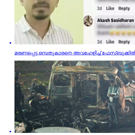
മരണപ്പെട്ട ഒമ്പതുകാരനെ അവഹേളിച്ച് ഫേസ്ബുക്കില