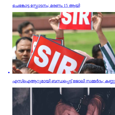
ചെങ്കോട്ട സ്ഫോടനം; മരണം 15 ആയി
എസ്ഐആറുമായി ബന്ധപ്പെട്ട് ജോലി സമ്മര്‍ദം; കണ്ണൂ