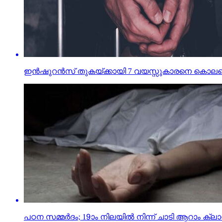
ഇന്‍ഷുറന്‍സ് തുകയ്ക്കായി 7 വയസ്സുകാരനെ കൊലപ്
പഠന സമ്മര്‍ദം; 19ാം നിലയില്‍ നിന്ന് ചാടി ആറാം ക