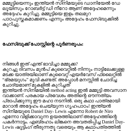
മമ്മൂട്ടിയെന്നും ഇന്ത്യന്‍ സിനിമയുടെ ഡാനിയേല്‍ ഡേ
ലൂയിസും റോബര്‍ട്ട് ഡി നീറോ ആണ് അദ്ദേഹമെന്നും
അദ്ദേഹം കുറിച്ചു. മമ്മൂട്ടിയെ ഇളം തലമുറ
പാഠപുസ്തകമാക്കണം എന്നും അദ്ദേഹം ഫേസ്ബുക്കില്‍
കുറിച്ചു.
ഫേസ്ബുക്ക് പോസ്റ്റിന്റെ പൂർണരൂപം:
നിങ്ങൾ ഇത് എന്ത് ഭാവിച്ചാ മമ്മൂക്ക?
കുറച്ചു ദിവസം മുൻപ് കുവൈറ്റിൽ നിന്നും നാട്ടിലേക്കുള്ള
മടക്ക യാത്രയിലാണ് കുവൈറ്റ്‌ എയർവേസ് ഫ്ലൈറ്റിൽ
“ഭ്രമയുഗം” മൂവി കണ്ടത്. അപ്പോൾ മനസ്സിൽ ചോദിച്ച
ചോദ്യമാണ് മുകളിൽ കുറിച്ചത്
ഇന്ത്യൻ സിനിമയിൽ method acting ഇൽ മമ്മൂട്ടി അവസാന
വാക്കാണ്. പരകായ പ്രവേശം അതിന്റെ ഔന്നത്യം
പ്രാപിക്കുന്നു ഈ മഹാ നടനിൽ. ഒരു കഥാ പാത്രമായി
മാറാൻ അദ്ദേഹം ചെയ്യുന്ന ഗൃഹപാഠം! ഇന്ത്യൻ
സിനിമയുടെ Daniel Day- Lewis എന്നോ Robert de Niro
എന്നോ വിളിക്കാവുന്ന ഉയരത്തിലാണ് അദ്ദേഹത്തിന്റെ
പകർന്നാട്ടം. എബ്രഹാം ലിങ്കനെ അവതരിപ്പിച്ച Daniel Day-
Lewis ഷൂട്ടിംഗ് തീരുന്നതു വരെയും ആ കഥാപത്രത്തിൽ