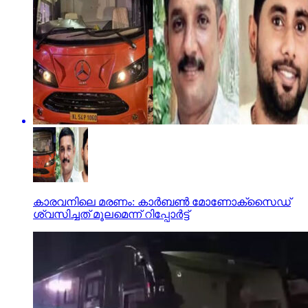
കാരവനിലെ മരണം: കാർബൺ മോണോക്സൈഡ്
ശ്വസിച്ചത് മൂലമെന്ന് റിപ്പോര്‍ട്ട്