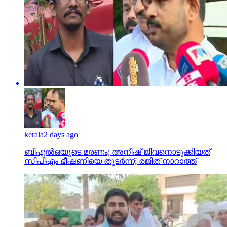
kerala
2 days ago
ബിഎല്‍ഒയുടെ മരണം; അനീഷ് ജീവനൊടുക്കിയത്
സിപിഎം ഭീഷണിയെ തുടര്‍ന്ന്; രജിത് നാറാത്ത്