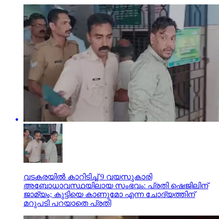
വടകരയില്‍ കാറിടിച്ച് 9 വയസുകാരി
അബോധാവസ്ഥയിലായ സംഭവം: പ്രതി ഷെജിലിന്
ജാമ്യം; കുട്ടിയെ കാണുമോ എന്ന ചോദ്യത്തിന്
മറുപടി പറയാതെ പ്രതി