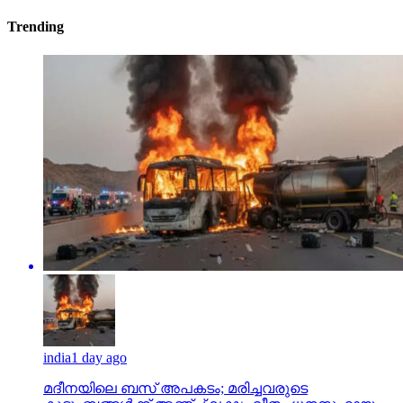
Trending
india
1 day ago
മദീനയിലെ ബസ് അപകടം; മരിച്ചവരുടെ