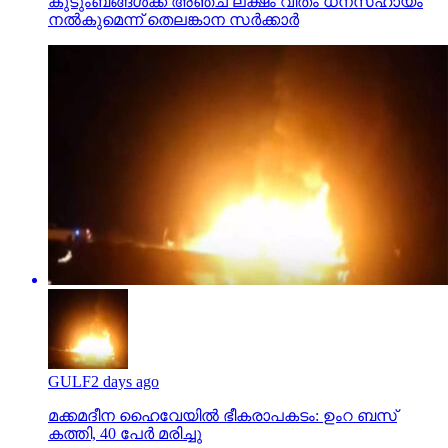
കുടുംബങ്ങള്‍ക്ക് അഞ്ച് ലക്ഷം വീതം ധനസഹായം
നല്‍കുമെന്ന് തെലങ്കാന സര്‍ക്കാര്‍
GULF
2 days ago
മക്കമദീന ഹൈവേയില്‍ ഭീകരാപകടം: ഉംറ ബസ്
കത്തി, 40 പേര്‍ മരിച്ചു