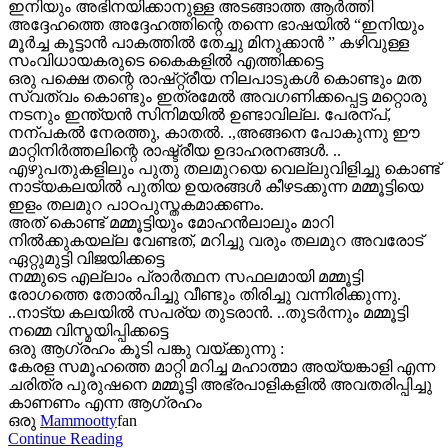
ഇനിയും അഭിനയിക്കാനുള്ള അടങ്ങാത്ത ആർത്തി
അദ്ദേഹത്തെ അദ്ദേഹത്തിന്റെ തന്നെ ഭാഷയിൽ “ഇനിയും
മൂർച്ച കൂട്ടാൻ പാകത്തിൽ തേച്ചു മിനുക്കാൻ ” കഴിവുള്ള
സംവിധായകരുടെ കൈകളിൽ എത്തിക്കട്ടെ
ഒരു പക്ഷെ തന്റെ രാഷ്റ്റ്രീയ നിലപാടുകൾ കൊണ്ടും മത
സ്വത്വം കൊണ്ടും ഇത്രമേൽ അവഗണിക്കപ്പെട്ട മറ്റൊരു
നടനും ഇന്ത്യൻ സിനിമയിൽ ഉണ്ടാവില്ല. പേരന്പ്,
നന്പകൽ നേരത്തു, കാതൽ. .,അങ്ങനെ പോകുന്നു ഈ
മാറ്റിനിർത്തലിന്റെ രാഷ്ട്രീയ ഉദാഹരനങ്ങൾ. ..
എഴുപതുകളിലും പുതു തലമുറയെ വെല്ലുവിളിച്ചു കൊണ്ട്
നാട്യകലയിൽ പുതിയ ഉയരങ്ങൾ കീഴടക്കുന്ന മമ്മൂട്ടിയെ
ഇളം തലമുറ പാഠപുസ്തകമാക്കണം.
അത് കൊണ്ട് മമ്മൂട്ടിയും മോഹൻലാലും മാറി
നിൽക്കുകയല്ല വേണ്ടത്, മറിച്ചു വരും തലമുറ അവരോട്
ഏറ്റുമുട്ടി വിജയിക്കട്ടെ
നമ്മുടെ എല്ലാം പ്രാർത്ഥന സഫലമായി മമ്മൂട്ടി
രോഗത്തെ തോൽപിച്ചു വീണ്ടും തിരിച്ചു വന്നിരിക്കുന്നു.
..നാട്യ കലയിൽ സപര്യ തുടരാൻ. ..തുടർന്നും മമ്മൂട്ടി
നമ്മെ വിസ്മയിപ്പിക്കട്ടെ
ഒരു ആഗ്രഹം കൂടി പങ്കു വയ്ക്കുന്നു :
കേരള സമൂഹത്തെ മാറ്റി മറിച്ച മഹാത്മാ അയ്യങ്കാളി എന്ന
ചരിത്ര പുരുഷനെ മമ്മൂട്ടി അഭ്രപാളികളിൽ അവതരിപ്പിച്ചു
കാണണം എന്ന ആഗ്രഹം
ഒരു
Mammootty
fan
Continue Reading