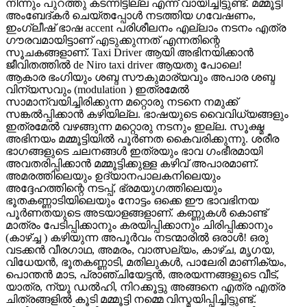
നിന്നും പുറത്തു കടന്നിട്ടില്ല എന്ന് വായിച്ചിട്ടുണ്ട്. മമ്മൂട്ടി
അംബേദ്കർ ചെയ്തപ്പോൾ നടത്തിയ ഗവേഷണം,
ഇംഗ്ലീഷ് ഭാഷ accent പരിശീലനം എല്ലാം നടനം എത്ര
ഗൗരവമായിട്ടാണ് എടുക്കുന്നത് എന്നതിന്റെ
സൂചകങ്ങളാണ്. Taxi Driver ആയി അഭിനയിക്കാൻ
ജീവിതത്തിൽ de Niro taxi driver ആയതു പോലെ!
ആകാര ഭംഗിയും ശബ്ദ സൗകുമാര്യവും അപാര ശബ്ദ
വിന്യസവും (modulation ) ഇത്രമേൽ
സാമാന്വയിച്ചിരിക്കുന്ന മറ്റൊരു നടനെ നമുക്ക്
സങ്കൽപ്പിക്കാൻ കഴിയില്ല. ഭാഷയുടെ വൈവിധ്യങ്ങളും
ഇത്രമേൽ വഴങ്ങുന്ന മറ്റൊരു നടനും ഇല്ല. സൂക്ഷ്മ
അഭിനയം മമ്മൂട്ടിയിൽ പൂർണത കൈവരിക്കുന്നു. ശരീര
ഭാഗങ്ങളുടെ ചലനങ്ങൾ ഇത്രയും ഭാവ ഗംഭീരമായി
അവതരിപ്പിക്കാൻ മമ്മൂട്ടിക്കുള്ള കഴിവ് അപാരമാണ്.
അമരത്തിലെയും ഉദ്യാനപാലകനിലെയും
അദ്ദേഹത്തിന്റെ നടപ്പ്, ഭ്രമയുഗത്തിലെയും
ഭൂതകണ്ണാടിയിലെയും നോട്ടം ഒക്കെ ഈ ഭാവഭിനയ
പൂർണതയുടെ അടയാളങ്ങളാണ്. കണ്ണുകൾ കൊണ്ട്
മാത്രം പേടിപ്പിക്കാനും കരയിപ്പിക്കാനും ചിരിപ്പിക്കാനും
(കാഴ്ച്ച ) കഴിയുന്ന അപൂർവം നടന്മാരിൽ ഒരാൾ! ഒരു
വടക്കൻ വീരഗാഥ, അമരം, വാത്സല്യം, കാഴ്ച, മൃഗയ,
വിധേയൻ, ഭൂതകണ്ണാടി, മതിലുകൾ, പാലേരി മാണിക്യം,
പൊന്തൻ മാട, പ്രാഞ്ചിയേട്ടൻ, അരയന്നങ്ങളുടെ വീട്,
യാത്ര, ന്യൂ ഡൽഹി, നിറക്കൂട്ടു അങ്ങനെ എത്ര എത്ര
ചിത്രങ്ങളിൽ കൂടി മമ്മൂട്ടി നമ്മെ വിസ്മയിപ്പിച്ചിട്ടുണ്ട്.