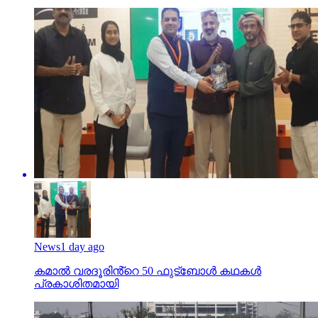
News
1 day ago
കമാൽ വരദൂരിൻ്റെ 50 ഫുട്ബോൾ കഥകൾ
പ്രകാശിതമായി