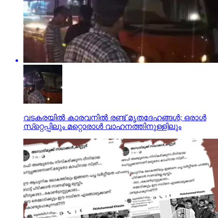
വടകരയില്‍ കാരവനില്‍ രണ്ട് മൃതദേഹങ്ങള്‍; ഒരാള്‍
സ്‌റ്റെപ്പിലും മറ്റൊരാള്‍ വാഹനത്തിനുള്ളിലും