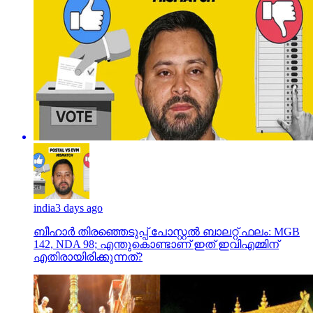
india
3 days ago
ബീഹാർ തിരഞ്ഞെടുപ്പ് പോസ്റ്റൽ ബാലറ്റ് ഫലം: MGB
142, NDA 98; എന്തുകൊണ്ടാണ് ഇത് ഇവിഎമ്മിന്
എതിരായിരിക്കുന്നത്?