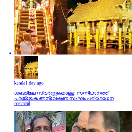
kerala
1 day ago
ശബരിമല സ്വര്‍ണ്ണക്കൊള്ള; സന്നിധാനത്ത്
പ്രത്യേക അന്വേഷണ സംഘം പരിശോധന
നടത്തി