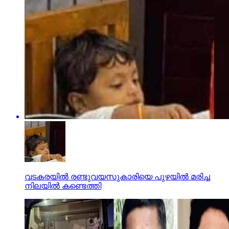
വടകരയിൽ രണ്ടുവയസുകാരിയെ പുഴയിൽ മരിച്ച
നിലയിൽ കണ്ടെത്തി