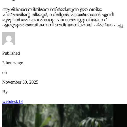
ആശിർവാദ് സിനിമാസ് നിർമ്മിക്കുന്ന ഈ വലിയ
ചിത്രത്തിന്റെ തീയറ്റർ, ഡിജിറ്റൽ, എയർബോൺ എന്നീ
മുഴുവൻ അവകാശങ്ങളും പനോരമ സ്റ്റുഡിയോസ്
ഏറ്റെടുത്തതായി കമ്പനി ഔദ്യോഗികമായി പ്രഖ്യാപിച്ചു.
Published
3 hours ago
on
November 30, 2025
By
webdesk18