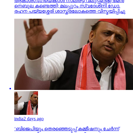
ആകാശഗംഗയെക്കാള്‍ നാലിരട്ടി വലുപ്പമുള്ള ഭീമന്‍
നെബുല കണ്ടെത്തി; മലപ്പുറം സ്വദേശിനി ഡോ.
രഹന പയ്യശ്ശേരി ശാസ്ത്രലോകത്തെ വിസ്മയിപ്പിച്ചു
india
2 days ago
‘ബിജെപിയും തെരഞ്ഞെടുപ്പ് കമ്മീഷനും ചേർന്ന്