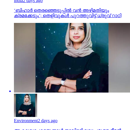
india
2 days ago
‘ബിഹാർ തെരഞ്ഞെടുപ്പിൽ വൻ അഴിമതിയും
ക്രമക്കേടും’; തെളിവുകൾ പുറത്തുവിട്ട് ധ്രുവ് റാഠി
Environment
2 days ago