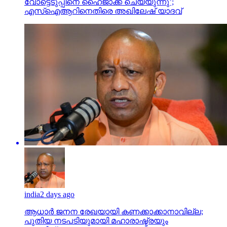
വോട്ടെടുപ്പിനെ ഹൈജാക്ക് ചെയ്യുന്നു’;
എസ്ഐആറിനെതിരെ അഖിലേഷ് യാദവ്
india
2 days ago
ആധാർ ജനന രേഖയായി കണക്കാക്കാനാവില്ല;
പുതിയ നടപടിയുമായി മഹാരാഷ്ട്രയും