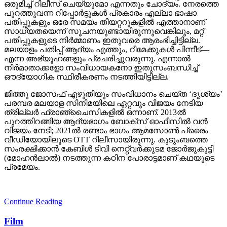
ഒരുമിച്ച് റിലീസ് ചെയ്യുമോ എന്നതും ചോദ്യം. നേരത്തെ
പുറത്തുവന്ന റിപ്പോർട്ടുകൾ പ്രകാരം എല്ലാ ഭാഷാ
പതിപ്പുകളും ഒരേ സമയം തീയറ്ററുകളിൽ എത്താനാണ്
സാധ്യതയെന്ന് സൂചനയുണ്ടായിരുന്നുവെങ്കിലും, മറ്റ്
പതിപ്പുകളുടെ നിർമ്മാണം ഇതുവരെ ആരംഭിച്ചിട്ടില്ല.
മലയാളം പതിപ്പ് ആദ്യം എത്തും, റീമേക്കുകൾ പിന്നീട്—
എന്ന അഭ്യൂഹങ്ങളും പ്രചരിച്ചുവരുന്നു. എന്നാൽ
നിർമാതാക്കളോ സംവിധായകനോ ഇതുസംബന്ധിച്ച്
ഔദ്യോഗിക സ്ഥിരീകരണം നടത്തിയിട്ടില്ല.
ജീത്തു ജോസഫ് എഴുതിയും സംവിധാനം ചെയ്‌ത ‘ദൃശ്യം’
പരമ്പര മലയാള സിനിമയിലെ ഏറ്റവും വിജയം നേടിയ
ത്രില്ലർ ഫ്രാഞ്ചൈസികളിൽ ഒന്നാണ്. 2013ൽ
പുറത്തിറങ്ങിയ ആദ്യഭാഗം ബോക്‌സ് ഓഫീസിൽ വൻ
വിജയം നേടി; 2021ൽ രണ്ടാം ഭാഗം ആമസോൺ പ്രൈം
വീഡിയോയിലൂടെ OTT റിലീസായിരുന്നു. കുടുംബത്തെ
സംരക്ഷിക്കാൻ കേബിൾ ടിവി നെറ്റ്‌വർക്കുടമ ജോര്‍ജുകുട്ടി
(മോഹൻലാൽ) നടത്തുന്ന കഠിന പോരാട്ടമാണ് കഥയുടെ
പ്രമേയം.
Continue Reading
Film