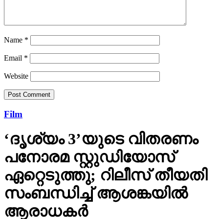
Name
*
Email
*
Website
Film
‘ദൃശ്യം 3’യുടെ വിതരണം
പനോരമ സ്റ്റുഡിയോസ്
ഏറ്റെടുത്തു; റിലീസ് തീയതി
സംബന്ധിച്ച് ആശങ്കയിൽ
ആരാധകർ