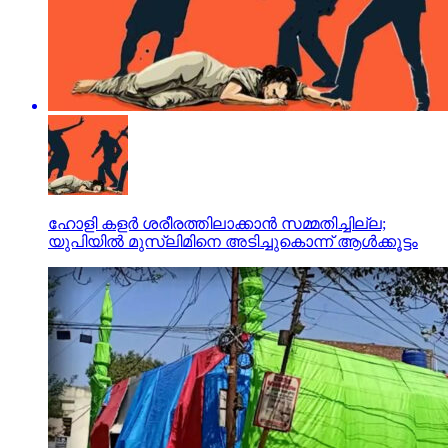
ഹോളി കളർ ശരീരത്തിലാക്കാൻ സമ്മതിച്ചില്ല;
യുപിയിൽ മുസ്‌ലിമിനെ അടിച്ചുകൊന്ന് ആൾക്കൂട്ടം