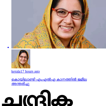
kerala
17 hours ago
കൊയിലാണ്ടി എംഎല്‍എ കാനത്തില്‍ ജമീല
അന്തരിച്ചു