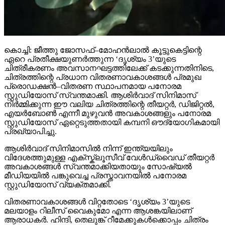
കൊച്ചി: ജീത്തു ജോസഫ്–മോഹൻലാൽ കൂട്ടുകെട്ടിന്റെ
ഏറെ പ്രതീക്ഷയുണർത്തുന്ന ‘ദൃശ്യം 3’യുടെ
ചിത്രീകരണം അവസാനഘട്ടത്തിലേക്ക് കടക്കുന്നതിനിടെ,
ചിത്രത്തിന്റെ പ്രധാന വിതരണാവകാശങ്ങൾ പ്രമുഖ
പ്രൊഡക്ഷൻ–വിതരണ സ്ഥാപനമായ പനോരമ
സ്റ്റുഡിയോസ് സ്വന്തമാക്കി. ആശിർവാദ് സിനിമാസ്
നിർമ്മിക്കുന്ന ഈ വലിയ ചിത്രത്തിന്റെ തീയറ്റർ, ഡിജിറ്റൽ,
എയർബോൺ എന്നീ മുഴുവൻ അവകാശങ്ങളും പനോരമ
സ്റ്റുഡിയോസ് ഏറ്റെടുത്തതായി കമ്പനി ഔദ്യോഗികമായി
പ്രഖ്യാപിച്ചു.
ആശിർവാദ് സിനിമാസിൽ നിന്ന് ഇന്ത്യയിലും
വിദേശത്തുമുള്ള എക്സ്ക്ലൂസീവ് വേൾഡ്‌വൈഡ് തീയറ്റർ
അവകാശങ്ങൾ സ്വന്തമാക്കിയതായും സോഷ്യൽ
മീഡിയയിൽ പങ്കുവെച്ച പ്രസ്താവനയിൽ പനോരമ
സ്റ്റുഡിയോസ് വ്യക്തമാക്കി.
വിതരണാവകാശങ്ങൾ വിറ്റതോടെ ‘ദൃശ്യം 3’യുടെ
മലയാളം റിലീസ് വൈകുമോ എന്ന ആശങ്കയിലാണ്
ആരാധകർ. ഹിന്ദി, തെലുങ്ക് റീമേക്കുകൾക്കൊപ്പം ചിത്രം