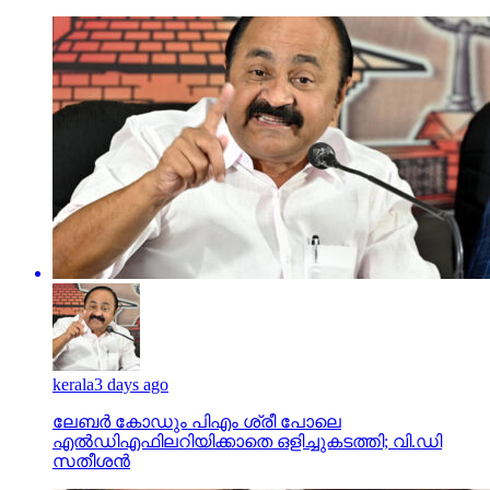
kerala
3 days ago
ലേബര്‍ കോഡും പിഎം ശ്രീ പോലെ
എല്‍ഡിഎഫിലറിയിക്കാതെ ഒളിച്ചുകടത്തി; വി.ഡി
സതീശന്‍