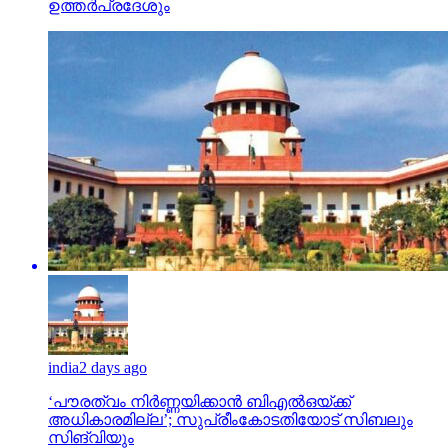
ഉത്തർപ്രദേശും
india
2 days ago
‘പൗരത്വം നിര്‍ണ്ണയിക്കാന്‍ ബിഎല്‍ഒയ്ക്ക്
അധികാരമില്ല’; സുപ്രീംകോടതിയോട് സിബലും
സിങ്‌വിയും