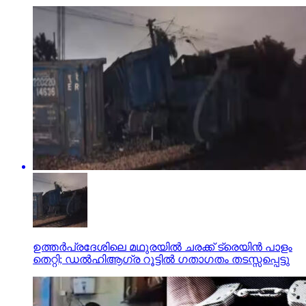
ഉത്തര്‍പ്രദേശിലെ മഥുരയില്‍ ചരക്ക് ട്രെയിന്‍ പാളം
തെറ്റി; ഡല്‍ഹിആഗ്ര റൂട്ടില്‍ ഗതാഗതം തടസ്സപ്പെട്ടു