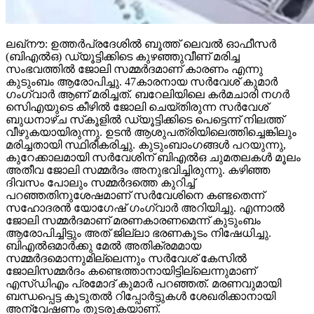
ലഖ്‌നൗ: ഉത്തര്‍പ്രദേശില്‍ ബൂത്ത് ലെവല്‍ ഓഫീസര്‍
(ബിഎല്‍ഒ) ഡ്യൂട്ടിക്കിടെ കുഴഞ്ഞുവീണ് മരിച്ച
സംഭവത്തില്‍ ജോലി സമ്മര്‍ദമാണ് കാരണം എന്നു
കുടുംബം ആരോപിച്ചു. 47കാരനായ സര്‍വേശ് കുമാര്‍
ഗംഗ്വാര്‍ ആണ് മരിച്ചത്. ബറേലിയിലെ കര്‍മചാരി നഗര്‍
സിെഎയുടെ കീഴില്‍ ജോലി ചെയ്തിരുന്ന സര്‍വേശ്
ബുധനാഴ്ച സ്‌കൂളില്‍ ഡ്യൂട്ടിക്കിടെ പെട്ടെന്ന് നിലത്ത്
വീഴുകയായിരുന്നു. ഉടന്‍ ആശുപത്രിയിലെത്തിച്ചെങ്കിലും
മരിച്ചതായി സ്ഥിരീകരിച്ചു. കുടുംബാംഗങ്ങള്‍ പറയുന്നു,
കുറേക്കാലമായി സര്‍വേശിന് ബിഎല്‍ഒ ചുമതലകള്‍ മൂലം
അതീവ ജോലി സമ്മര്‍ദം അനുഭവിച്ചിരുന്നു. കഴിഞ്ഞ
ദിവസം പോലും സമ്മര്‍ദത്തെ കുറിച്ച്
പറഞ്ഞതിനുശേഷമാണ് സര്‍വേശിനെ കണ്ടതെന്ന്
സഹോദരന്‍ യോഗേഷ് ഗംഗ്വാര്‍ അറിയിച്ചു. എന്നാല്‍
ജോലി സമ്മര്‍ദമാണ് മരണകാരണമെന്ന് കുടുംബം
ആരോപിച്ചിട്ടും അത് ജില്ലാ ഭരണകൂടം നിഷേധിച്ചു.
ബിഎല്‍ഒമാര്‍ക്കു മേല്‍ അതിക്രമമായ
സമ്മര്‍ദമൊന്നുമില്ലെന്നും സര്‍വേശ് കേസില്‍
ജോലിസമ്മര്‍ദം കണ്ടെത്താനായിട്ടില്ലെന്നുമാണ്
എസ്ഡിഎം പ്രമോദ് കുമാര്‍ പറഞ്ഞത്. മരണവുമായി
ബന്ധപ്പെട്ട കൂടുതല്‍ റിപ്പോര്‍ട്ടുകള്‍ ശേഖരിക്കാനായി
അന്വേഷണം തുടരുകയാണ്.