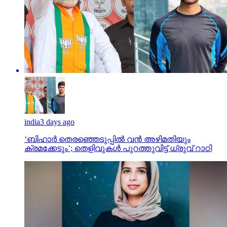
india
3 days ago
‘ബിഹാർ തെരഞ്ഞെടുപ്പിൽ വൻ അഴിമതിയും
ക്രമക്കേടും’; തെളിവുകൾ പുറത്തുവിട്ട് ധ്രുവ് റാഠി