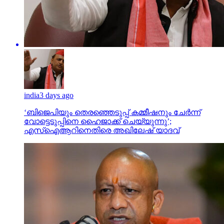
india
3 days ago
‘ബിജെപിയും തെരഞ്ഞെടുപ്പ് കമ്മീഷനും ചേർന്ന്
വോട്ടെടുപ്പിനെ ഹൈജാക്ക് ചെയ്യുന്നു’;
എസ്ഐആറിനെതിരെ അഖിലേഷ് യാദവ്