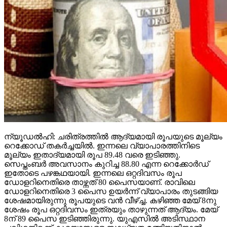
ന്യൂഡല്‍ഹി: ചരിത്രത്തില്‍ ആദ്യമായി രൂപയുടെ മൂല്യം
റെക്കോഡ് തകര്‍ച്ചയില്‍. ഇന്നലെ വ്യാപാരത്തിനിടെ
മൂല്യം ഇതാദ്യമായി രൂപ 89.48 വരെ ഇടിഞ്ഞു.
സെപ്തംബര്‍ അവസാനം കുറിച്ച 88.80 എന്ന റെക്കോര്‍ഡ്
ഇതോടെ പഴങ്കഥയായി. ഇന്നലെ ഒറ്റദിവസം രൂപ
ഡോളറിനെതിരെ താഴ്ന്നത് 80 പൈസയാണ്. രാവിലെ
ഡോളറിനെതിരെ 3 പൈസ ഉയര്‍ന്ന് വ്യാപാരം തുടങ്ങിയ
ശേഷമായിരുന്നു രൂപയുടെ വന്‍ വീഴ്ച്ച. കഴിഞ്ഞ മേയ് 8നു
ശേഷം രൂപ ഒറ്റദിവസം ഇത്രയും താഴുന്നത് ആദ്യം. മേയ്
8ന് 89 പൈസ ഇടിഞ്ഞിരുന്നു. യുഎസില്‍ അടിസ്ഥാന