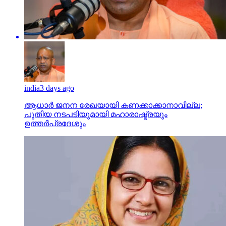
india
3 days ago
ആധാർ ജനന രേഖയായി കണക്കാക്കാനാവില്ല;
പുതിയ നടപടിയുമായി മഹാരാഷ്ട്രയും
ഉത്തർപ്രദേശും