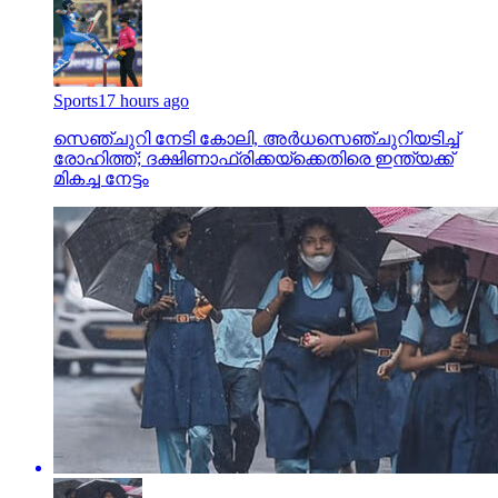
Sports
17 hours ago
സെഞ്ചുറി നേടി കോലി, അര്‍ധസെഞ്ചുറിയടിച്ച്
രോഹിത്ത്; ദക്ഷിണാഫ്രിക്കയ്‌ക്കെതിരെ ഇന്ത്യക്ക്
മികച്ച നേട്ടം