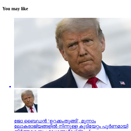
You may like
ജോ ബൈഡന്‍ ‘ഉറക്കംതൂങ്ങി’, മൂന്നാം
ലോകരാജ്യങ്ങളില്‍ നിന്നുള്ള കുടിയേറ്റം പൂര്‍ണമായി