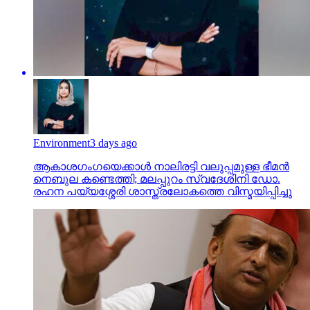
Environment
3 days ago
ആകാശഗംഗയെക്കാള്‍ നാലിരട്ടി വലുപ്പമുള്ള ഭീമന്‍
നെബുല കണ്ടെത്തി; മലപ്പുറം സ്വദേശിനി ഡോ.
രഹന പയ്യശ്ശേരി ശാസ്ത്രലോകത്തെ വിസ്മയിപ്പിച്ചു