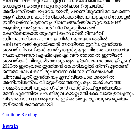
പലിശനിരക്ക് കുറയാനുള്ള സാധ്യത മങ്ങിയതിനാല്‍
ഡോളര്‍ നടത്തുന്ന മുന്നറ്റത്തിലാണ് രൂപയ്ക്ക്
അടിപതറിയത്. യൂറോ, യെന്‍, പൗണ്ട് തുടങ്ങി ലോകത്തെ
ആറ് പ്രധാന കറന്‍സികള്‍ക്കെതിരായ യു.എസ് ഡോളര്‍
ഇന്‍ഡക്‌സ് ഏതാനും ദിവസങ്ങള്‍ക്ക് മുമ്പുവരെ 98ല്‍
ആയിരുന്നത് ഇപ്പോള്‍ 100ന് മുകളിലെത്തി.
കേന്ദ്രബാങ്കായ യുഎസ് ഫെഡറല്‍ റിസര്‍വ്
ഡിസംബറിലെ പണനയ നിര്‍ണയയോഗത്തില്‍
പലിശനിരക്ക് കുറയ്ക്കാന്‍ സാധ്യത ഇല്ല. ഇന്ത്യന്‍
ഓഹരി വിപണികള്‍ നേരിട്ട തളര്‍ച്ചയും വിദേശ ധനകാര്യ
സ്ഥാപനങ്ങള്‍ (എഫ്‌ഐഐ) വന്‍ തോതില്‍ ഇന്ത്യന്‍
ഓഹരികള്‍ വിറ്റൊഴിഞ്ഞതും രൂപയ്ക്ക് ആഘാതമായിട്ടുണ്ട്.
2025ല്‍ ഇതുവരെ ഇന്ത്യന്‍ ഓഹരികളില്‍ നിന്ന് ഏതാണ്ട്
ഒന്നരലക്ഷം കോടി രൂപയാണ് വിദേശ നിക്ഷേപകര്‍
പിന്‍വലിച്ചത്. ഇന്ത്യ-യുഎസ് വ്യാപാര ക്കരാറില്‍
അനിശ്ചിതത്വം വി ട്ടൊഴിയാത്തതും രൂപയ്ക്ക് കനത്ത
സമ്മര്‍ദമായി. യുഎസ് പ്രസിഡന്റ് ട്രംപ് ഇന്ത്യയ്ക്ക
മേല്‍ ചുമത്തിയ 50% തീരുവ കയറ്റുമതി മേഖലയെ ഉലച്ചതും
വിദേശനാണയ വരുമാനം ഇടിഞ്ഞതും രൂപയുടെ മുല്യം
ഇടിയാന്‍ കാരണമായി.
Continue Reading
kerala