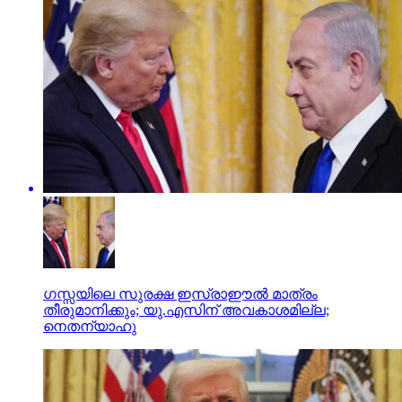
ഗസ്സയിലെ സുരക്ഷ ഇസ്രാഈല്‍ മാത്രം
തീരുമാനിക്കും; യു.എസിന് അവകാശമില്ല;
നെതന്യാഹു