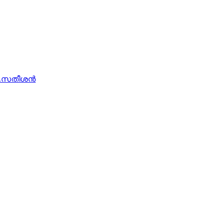
ി.സതീശന്‍