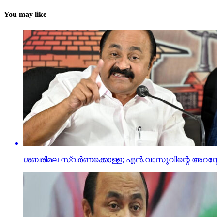
You may like
ശബരിമല സ്വര്‍ണക്കൊള്ള; എന്‍.വാസുവിന്റെ അറസ്റ്റ