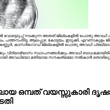
 വോട്ടെടുപ്പ് നടക്കുന്ന അതത് ജില്ലകളില്‍ പൊതു അവധി പ്രഖ
ം, പത്തനംതിട്ട, ആലപ്പുഴ, കോട്ടയം, ഇടുക്കി, എറണാകുളം 
 കണ്ണൂര്‍, കാസര്‍ഗോഡ് ജില്ലകളില്‍ പൊതു അവധി പ്രഖ്യാപിച്ചി
‍ക്കും വിദ്യാഭ്യാസ സ്ഥാപനങ്ങള്‍ക്കും അവധി ബാധകമായിരിക്ക
്നതിനായി അവധിയോ മതിയായ സൗകര്യമോ നല്‍കാന്‍ തൊഴിലുടമകള്‍
 ഒമ്പത് വയസ്സുകാരി ദൃഷാന
ടതി