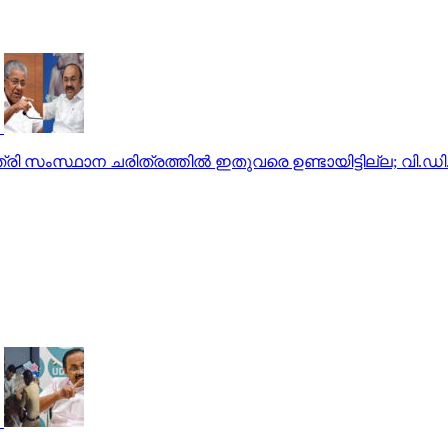
്രി സംസ്ഥാന ചരിത്രത്തില്‍ ഇതുവരെ ഉണ്ടായിട്ടില്ല; വി.ഡ