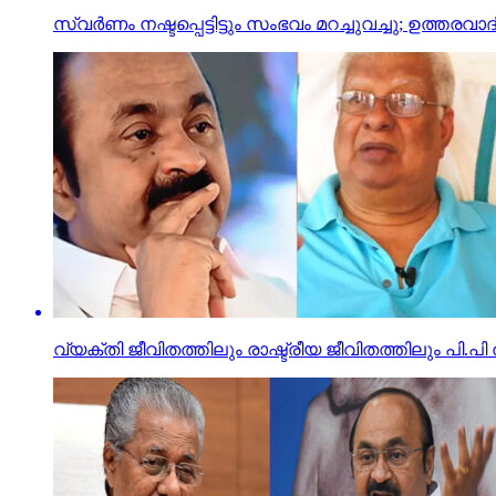
സ്വര്‍ണം നഷ്ടപ്പെട്ടിട്ടും സംഭവം മറച്ചുവച്ചു; ഉത്ത
വ്യക്തി ജീവിതത്തിലും രാഷ്ട്രീയ ജീവിതത്തിലും പി.പി ത