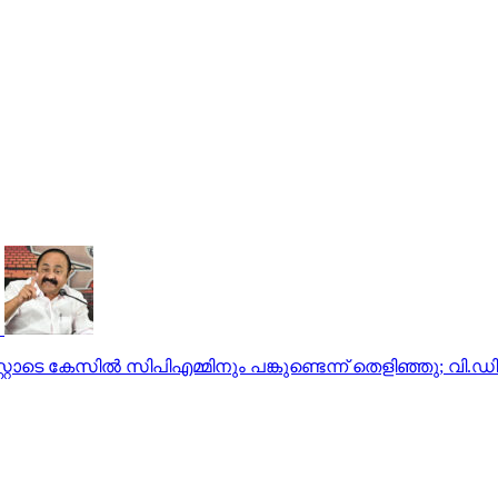
ോടെ കേസില്‍ സിപിഎമ്മിനും പങ്കുണ്ടെന്ന് തെളിഞ്ഞു; വി.ഡ