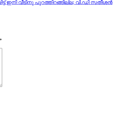
ട് ഇനി വീടിനു പുറത്തിറങ്ങില്ല; വി.ഡി സതീശന്‍
*