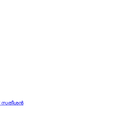
ി സതീശന്‍