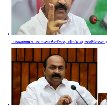
കാതലായ ചോദ്യങ്ങൾക്ക് മറുപടിയില്ല, മന്ത്രിസഭാ ഉ