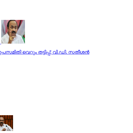
പസമിതി വെറും തട്ടിപ്പ്; വി.ഡി. സതീശൻ