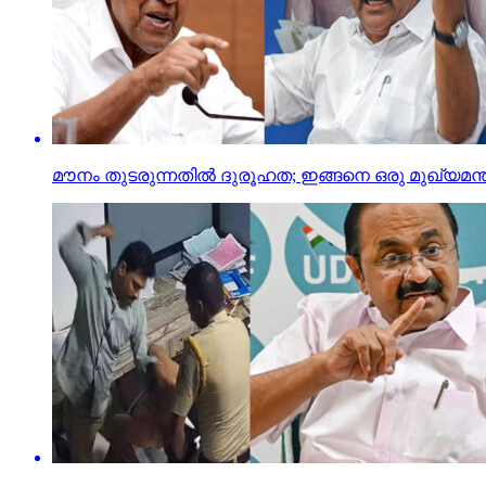
മൗനം തുടരുന്നതില്‍ ദുരൂഹത; ഇങ്ങനെ ഒരു മുഖ്യമന്ത