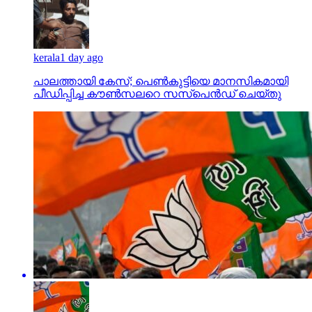
kerala
1 day ago
പാലത്തായി കേസ്; പെൺകുട്ടിയെ മാനസികമായി
പീഡിപ്പിച്ച കൗൺസലറെ സസ്പെൻഡ് ചെയ്തു