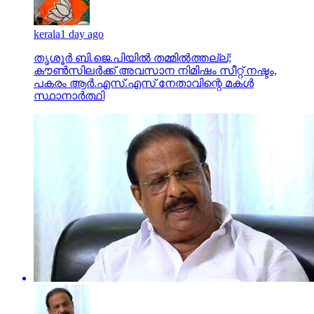
kerala
1 day ago
തൃശൂര്‍ ബി.ജെ.പിയില്‍ തമ്മില്‍ത്തല്ല്;
കൗണ്‍സിലര്‍ക്ക് അവസാന നിമിഷം സീറ്റ് നഷ്ടം,
പകരം ആര്‍.എസ്.എസ് നേതാവിന്റെ മകള്‍
സ്ഥാനാര്‍ത്ഥി