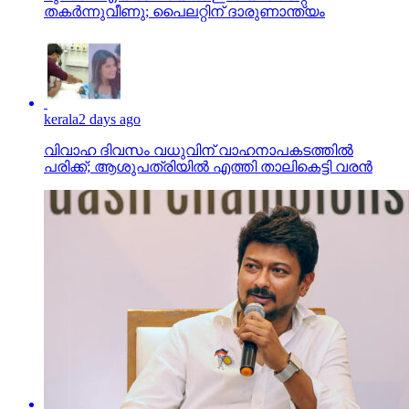
തകര്‍ന്നുവീണു; പൈലറ്റിന് ദാരുണാന്ത്യം
kerala
2 days ago
വിവാഹ ദിവസം വധുവിന് വാഹനാപകടത്തില്‍
പരിക്ക്; ആശുപത്രിയില്‍ എത്തി താലികെട്ടി വരന്‍