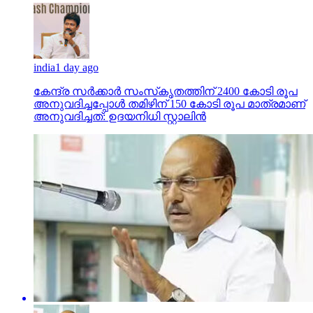
india
1 day ago
കേന്ദ്ര സര്‍ക്കാര്‍ സംസ്‌കൃതത്തിന് 2400 കോടി രൂപ
അനുവദിച്ചപ്പോള്‍ തമിഴിന് 150 കോടി രൂപ മാത്രമാണ്
അനുവദിച്ചത്: ഉദയനിധി സ്റ്റാലിന്‍