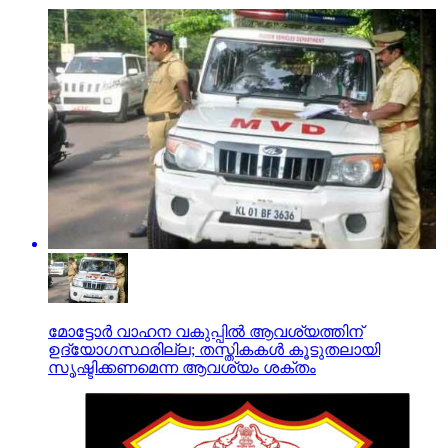
മോട്ടോർ വാഹന വകുപ്പിൽ ആവശ്യത്തിന്
ഉദ്യോഗസ്ഥരില്ല; തസ്തികകൾ കൂടുതലായി
സൃഷ്ടിക്കണമെന്ന ആവശ്യം ശക്തം