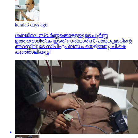
kerala
3 days ago
ശബരിമല സ്വര്‍ണ്ണക്കൊള്ളയുടെ പൂര്‍ണ്ണ
ഉത്തരവാദിത്വം ഇടത് സര്‍ക്കാരിന്, പത്മകുമാറിന്റെ
അറസ്റ്റിലൂടെ സിപിഎം ബന്ധം തെളിഞ്ഞു: പി.കെ
കുഞ്ഞാലിക്കുട്ടി