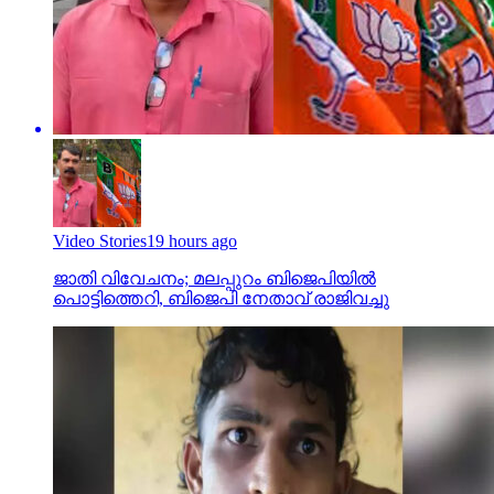
Video Stories
19 hours ago
ജാതി വിവേചനം; മലപ്പുറം ബിജെപിയില്‍
പൊട്ടിത്തെറി, ബിജെപി നേതാവ് രാജിവച്ചു