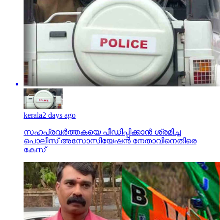
kerala
2 days ago
സഹപ്രവര്‍ത്തകയെ പീഡിപ്പിക്കാന്‍ ശ്രമിച്ച
പൊലീസ് അസോസിയേഷന്‍ നേതാവിനെതിരെ
കേസ്