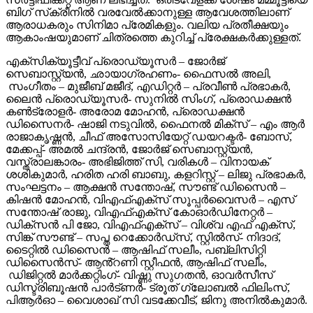
ബിഗ് സ്‌ക്രീനിൽ വരവേൽക്കാനുള്ള ആവേശത്തിലാണ്
ആരാധകരും സിനിമാ പ്രേമികളും. വലിയ പ്രതീക്ഷയും
ആകാംഷയുമാണ് ചിത്രത്തെ കുറിച്ച് പ്രേക്ഷകർക്കുള്ളത്.
എക്സിക്യൂട്ടീവ് പ്രൊഡ്യൂസർ – ജോർജ്
സെബാസ്റ്റ്യൻ, ഛായാഗ്രഹണം- ഫൈസൽ അലി,
സംഗീതം – മുജീബ് മജീദ്, എഡിറ്റർ – പ്രവീൺ പ്രഭാകർ,
ലൈൻ പ്രൊഡ്യൂസർ- സുനിൽ സിംഗ്, പ്രൊഡക്ഷൻ
കൺട്രോളർ- അരോമ മോഹൻ, പ്രൊഡക്ഷൻ
ഡിസൈനർ- ഷാജി നടുവിൽ, ഫൈനൽ മിക്സ് – എം ആർ
രാജാകൃഷ്ണൻ, ചീഫ് അസോസിയേറ്റ് ഡയറക്ടർ- ബോസ്,
മേക്കപ്പ്- അമൽ ചന്ദ്രൻ, ജോർജ് സെബാസ്റ്റ്യൻ,
വസ്ത്രാലങ്കാരം- അഭിജിത്ത് സി, വരികൾ – വിനായക്
ശശികുമാർ, ഹരിത ഹരി ബാബു, കളറിസ്റ്റ് – ലിജു പ്രഭാകർ,
സംഘട്ടനം – ആക്ഷൻ സന്തോഷ്, സൗണ്ട് ഡിസൈൻ –
കിഷൻ മോഹൻ, വിഎഫ്എക്സ് സൂപ്പർവൈസർ – എസ്
സന്തോഷ് രാജു, വിഎഫ്എക്സ് കോഓർഡിനേറ്റർ –
ഡിക്സൻ പി ജോ, വിഎഫ്എക്സ് – വിശ്വ എഫ് എക്സ്,
സിങ്ക് സൗണ്ട് – സപ്ത റെക്കോർഡ്സ്, സ്റ്റിൽസ്- നിദാദ്,
ടൈറ്റിൽ ഡിസൈൻ – ആഷിഫ് സലീം, പബ്ലിസിറ്റി
ഡിസൈൻസ്- ആൻ്റണി സ്റ്റീഫൻ, ആഷിഫ് സലീം,
ഡിജിറ്റൽ മാർക്കറ്റിംഗ്- വിഷ്ണു സുഗതൻ, ഓവർസീസ്
ഡിസ്ട്രിബൂഷൻ പാർട്ണർ- ട്രൂത് ഗ്ലോബൽ ഫിലിംസ്,
പിആർഓ – വൈശാഖ് സി വടക്കേവീട്, ജിനു അനിൽകുമാർ.