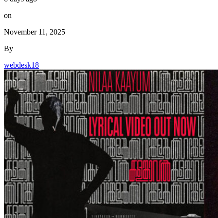
on
November 11, 2025
By
webdesk18