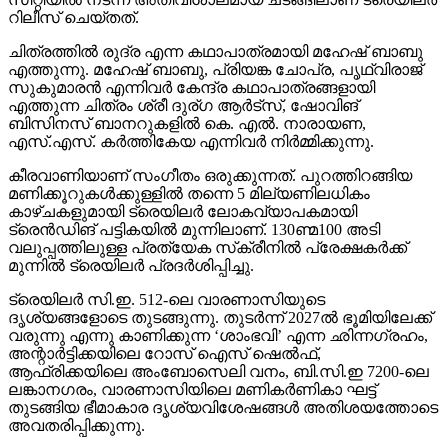
റിലീസ് ചെയ്തത്.
ചിത്രത്തില്‍ രുദ്ര എന്ന കഥാപാത്രമായി മഹേഷ് ബാബു
എത്തുന്നു. മഹേഷ് ബാബു, പ്രിയങ്ക ചോപ്ര, പൃഥ്വിരാജ്
സുകുമാരന്‍ എന്നിവര്‍ കേന്ദ്ര കഥാപാത്രങ്ങളായി
എത്തുന്ന ചിത്രം ശ്രീ ദുര്ഗ ആര്‍ട്‌സ്, ഷോവിങ്
ബിസിനസ് ബാനറുകളില്‍ കെ. എല്‍. നാരായണ,
എസ്.എസ്. കര്‍ത്തികേയ എന്നിവര്‍ നിര്‍മ്മിക്കുന്നു.
കീരവാണിയാണ് സംഗീതം ഒരുക്കുന്നത്. പുറത്തിറങ്ങിയ
മണിക്കൂറുകള്‍ക്കുള്ളില്‍ തന്നെ 5 മില്യണിലധികം
കാഴ്ചകളുമായി ട്രെയിലര്‍ ലോകവ്യാപകമായി
ട്രെന്‍ഡിങ് പട്ടികയില്‍ മുന്നിലാണ്. 130ണ്മ100 അടി
വലുപ്പത്തിലുള്ള പ്രത്യേക സ്‌ക്രീനില്‍ പ്രേക്ഷകര്‍ക്ക്
മുന്നില്‍ ട്രെയിലര്‍ പ്രദര്‍ശിപ്പിച്ചു.
ട്രെയിലര്‍ സി.ഇ. 512-ലെ വാരണാസിയുടെ
ദൃശ്യങ്ങളോടെ തുടങ്ങുന്നു. തുടര്‍ന്ന് 2027ല്‍ ഭൂമിയിലേക്ക്
വരുന്നു എന്നു കാണിക്കുന്ന ‘ശാംഭവി’ എന്ന ഛിന്നഗ്രഹം,
അന്റാര്‍ട്ടിക്കയിലെ റോസ് ഐസ് ഷെല്‍ഫ്,
ആഫ്രിക്കയിലെ അംബോസെലി വനം, ബി.സി.ഇ 7200-ലെ
ലങ്കാനഗരം, വാരണാസിയിലെ മണികര്‍ണികാ ഘട്ട്
തുടങ്ങിയ ഭീമാകാര ദൃശ്യവിശേഷങ്ങള്‍ അതിശയത്തോടെ
അവതരിപ്പിക്കുന്നു.