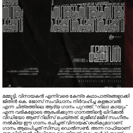
മമ്മൂട്ടി, വിനായകൻ എന്നിവരെ കേന്ദ്ര കഥാപാത്രങ്ങളാക്കി
ജിതിൻ കെ. ജോസ് സംവിധാനം നിർവഹിച്ച കളങ്കാവൽ
എന്ന ചിത്രത്തിലെ ആദ്യ ഗാനം പുറത്ത്. “നിലാ കായും”
എന്ന വരികളോടെ ആരംഭിക്കുന്ന ഗാനത്തിന്റെ ലിറിക്കൽ
വീഡിയോ ആണ് റിലീസ് ചെയ്തത്. മുജീബ് മജീദ് സംഗീതം
നൽകിയ ഈ ഗാനം രചിച്ചത് വിനായക് ശശികുമാറാണ്.
ഗാനം ആലപിച്ചത് സിന്ധു ഡെൽസൺ. അന്ന റാഫിയാണ്