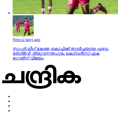
News
2 days ago
സൂപ്പര്‍ ലീഗ് കേരള: കൊച്ചിക്ക് തുടര്‍ച്ചയായ ഏഴാം
തോല്‍വി; തിരുവനന്തപുരം കൊമ്പന്‍സ് ഏക
ഗോളിന് വിജയം