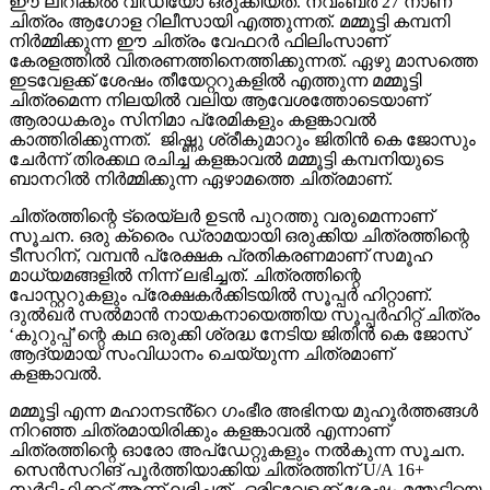
ഈ ലിറിക്കൽ വീഡിയോ ഒരുക്കിയത്. നവംബർ 27 നാണ്
ചിത്രം ആഗോള റിലീസായി എത്തുന്നത്. മമ്മൂട്ടി കമ്പനി
നിർമ്മിക്കുന്ന ഈ ചിത്രം വേഫറർ ഫിലിംസാണ്
കേരളത്തിൽ വിതരണത്തിനെത്തിക്കുന്നത്. ഏഴു മാസത്തെ
ഇടവേളക്ക് ശേഷം തീയേറ്ററുകളിൽ എത്തുന്ന മമ്മൂട്ടി
ചിത്രമെന്ന നിലയിൽ വലിയ ആവേശത്തോടെയാണ്
ആരാധകരും സിനിമാ പ്രേമികളും കളങ്കാവൽ
കാത്തിരിക്കുന്നത്. ജിഷ്ണു ശ്രീകുമാറും ജിതിൻ കെ ജോസും
ചേർന്ന് തിരക്കഥ രചിച്ച കളങ്കാവൽ മമ്മൂട്ടി കമ്പനിയുടെ
ബാനറിൽ നിർമ്മിക്കുന്ന ഏഴാമത്തെ ചിത്രമാണ്.
ചിത്രത്തിന്റെ ട്രെയ്‌ലർ ഉടൻ പുറത്തു വരുമെന്നാണ്
സൂചന. ഒരു ക്രൈം ഡ്രാമയായി ഒരുക്കിയ ചിത്രത്തിന്റെ
ടീസറിന്, വമ്പൻ പ്രേക്ഷക പ്രതികരണമാണ് സമൂഹ
മാധ്യമങ്ങളിൽ നിന്ന് ലഭിച്ചത്. ചിത്രത്തിന്റെ
പോസ്റ്ററുകളും പ്രേക്ഷകർക്കിടയിൽ സൂപ്പർ ഹിറ്റാണ്.
ദുൽഖർ സൽമാൻ നായകനായെത്തിയ സൂപ്പർഹിറ്റ് ചിത്രം
‘കുറുപ്പ്’ന്റെ കഥ ഒരുക്കി ശ്രദ്ധ നേടിയ ജിതിൻ കെ ജോസ്
ആദ്യമായ് സംവിധാനം ചെയ്യുന്ന ചിത്രമാണ്
കളങ്കാവൽ.
മമ്മൂട്ടി എന്ന മഹാനടൻ്റെ ഗംഭീര അഭിനയ മുഹൂർത്തങ്ങൾ
നിറഞ്ഞ ചിത്രമായിരിക്കും കളങ്കാവൽ എന്നാണ്
ചിത്രത്തിന്റെ ഓരോ അപ്‌ഡേറ്റുകളും നൽകുന്ന സൂചന.
സെൻസറിങ് പൂർത്തിയാക്കിയ ചിത്രത്തിന് U/A 16+
സർട്ടിഫിക്കറ്റ് ആണ് ലഭിച്ചത്. ഒരിടവേളക്ക് ശേഷം മമ്മൂട്ടിയെ