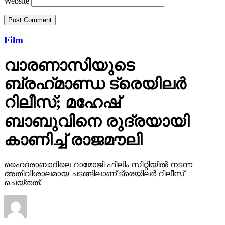
Website
Film
വാരണാസിയുടെ
ബ്രഹ്‌മാണ്ഡ ട്രെയിലര്‍
റിലീസ്; മഹേഷ്
ബാബുവിനെ രുദ്രയായി
കാണിച്ച് രാജമൗലി
ഹൈദരാബാദിലെ റാമോജി ഫിലിം സിറ്റിയില്‍ നടന്ന
അതിവിശാലമായ ചടങ്ങിലാണ് ട്രെയിലര്‍ റിലീസ്
ചെയ്തത്.