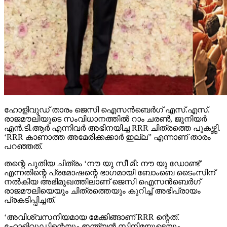
ഹോളിവുഡ് താരം ജെസി ഐസന്‍ബെര്‍ഗ് എസ്.എസ്.
രാജമൗലിയുടെ സംവിധാനത്തില്‍ റാം ചരണ്‍, ജൂനിയര്‍
എന്‍.ടി.ആര്‍ എന്നിവര്‍ അഭിനയിച്ച RRR ചിത്രത്തെ പുകഴ്ത്തി.
‘RRR കാണാത്ത അമേരിക്കക്കാര്‍ ഇല്ല” എന്നാണ് താരം
പറഞ്ഞത്.
തന്റെ പുതിയ ചിത്രം ‘നൗ യു സീ മീ: നൗ യു ഡോണ്ട്’
എന്നതിന്റെ പ്രമോഷന്റെ ഭാഗമായി ബോംബെ ടൈംസിന്
നല്‍കിയ അഭിമുഖത്തിലാണ് ജെസി ഐസന്‍ബെര്‍ഗ്
രാജമൗലിയെയും ചിത്രത്തെയും കുറിച്ച് അഭിപ്രായം
പ്രകടിപ്പിച്ചത്.
‘അവിശ്വസനീയമായ മേക്കിങ്ങാണ് RRR ന്റെത്.
ഹോളിവുഡിന്റെയും ഇന്ത്യന്‍ സിനിമയുടെയും