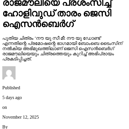
രാജമൗലിയെ പ്രശംസിച്ച്
ഹോളിവുഡ് താരം ജെസി
ഐസന്‍ബെര്‍ഗ്
പുതിയ ചിത്രം ‘നൗ യു സീ മീ: നൗ യു ഡോണ്ട്’
എന്നതിന്റെ പ്രമോഷന്റെ ഭാഗമായി ബോംബെ ടൈംസിന്
നല്‍കിയ അഭിമുഖത്തിലാണ് ജെസി ഐസന്‍ബെര്‍ഗ്
രാജമൗലിയെയും ചിത്രത്തെയും കുറിച്ച് അഭിപ്രായം
പ്രകടിപ്പിച്ചത്.
Published
5 days ago
on
November 12, 2025
By