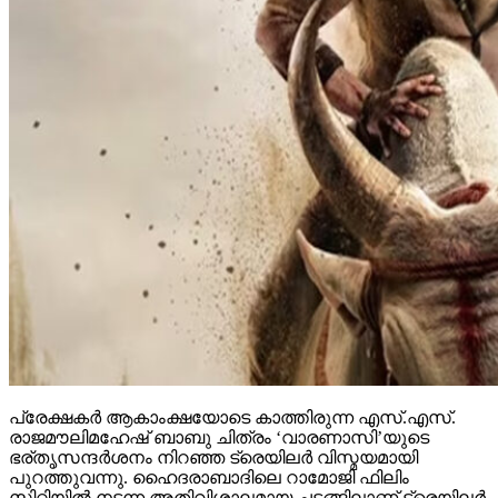
പ്രേക്ഷകര്‍ ആകാംക്ഷയോടെ കാത്തിരുന്ന എസ്.എസ്.
രാജമൗലിമഹേഷ് ബാബു ചിത്രം ‘വാരണാസി’യുടെ
ഭര്തൃസന്ദര്‍ശനം നിറഞ്ഞ ട്രെയിലര്‍ വിസ്മയമായി
പുറത്തുവന്നു. ഹൈദരാബാദിലെ റാമോജി ഫിലിം
സിറ്റിയില്‍ നടന്ന അതിവിശാലമായ ചടങ്ങിലാണ് ട്രെയിലര്‍