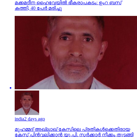
മക്കമദീന ഹൈവേയില്‍ ഭീകരാപകടം: ഉംറ ബസ്
കത്തി, 40 പേര്‍ മരിച്ചു
india
2 days ago
മുഹമ്മദ് അഖ്‌ലാഖ് കേസിലെ പ്രതികള്‍ക്കെതിരായ
കേസ് പിന്‍വലിക്കാന്‍ യു.പി. സര്‍ക്കാര്‍ നീക്കം തുടങ്ങി