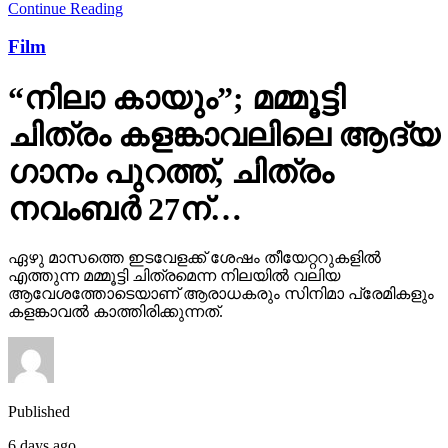
Continue Reading
Film
“നിലാ കായും”; മമ്മൂട്ടി
ചിത്രം കളങ്കാവലിലെ ആദ്യ
ഗാനം പുറത്ത്, ചിത്രം
നവംബർ 27ന്…
ഏഴു മാസത്തെ ഇടവേളക്ക് ശേഷം തീയേറ്ററുകളിൽ
എത്തുന്ന മമ്മൂട്ടി ചിത്രമെന്ന നിലയിൽ വലിയ
ആവേശത്തോടെയാണ് ആരാധകരും സിനിമാ പ്രേമികളും
കളങ്കാവൽ കാത്തിരിക്കുന്നത്.
Published
6 days ago