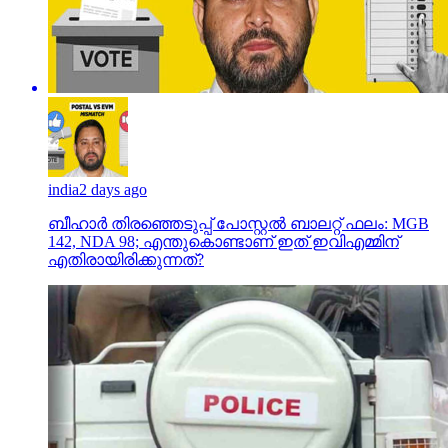
india
2 days ago
ബീഹാർ തിരഞ്ഞെടുപ്പ് പോസ്റ്റൽ ബാലറ്റ് ഫലം: MGB
142, NDA 98; എന്തുകൊണ്ടാണ് ഇത് ഇവിഎമ്മിന്
എതിരായിരിക്കുന്നത്?