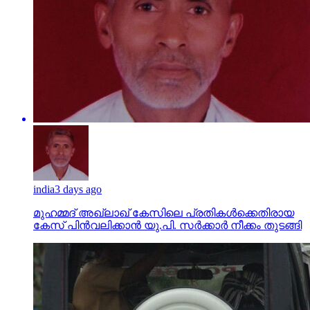
india
3 days ago
മുഹമ്മദ് അഖ്‌ലാഖ് കേസിലെ പ്രതികള്‍ക്കെതിരായ
കേസ് പിന്‍വലിക്കാന്‍ യു.പി. സര്‍ക്കാര്‍ നീക്കം തുടങ്ങി