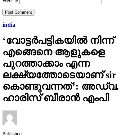
Website
india
‘വോട്ടര്‍പട്ടികയില്‍ നിന്ന്
എങ്ങെനെ ആളുകളെ
പുറത്താക്കാം എന്ന
ലക്ഷ്യത്തോടെയാണ് sir
കൊണ്ടുവന്നത്’: അഡ്വ.
ഹാരിസ് ബീരാൻ എംപി
Published