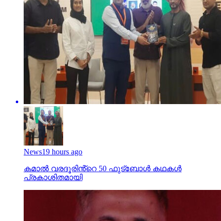
News
19 hours ago
കമാൽ വരദൂരിൻ്റെ 50 ഫുട്ബോൾ കഥകൾ
പ്രകാശിതമായി