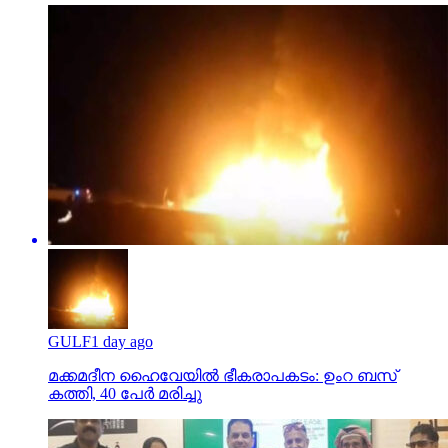
GULF
1 day ago
മക്കമദീന ഹൈവേയില്‍ ഭീകരാപകടം: ഉംറ ബസ്
കത്തി, 40 പേര്‍ മരിച്ചു