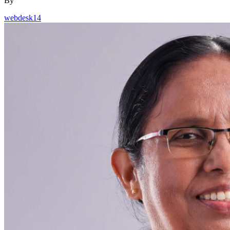
By
webdesk14