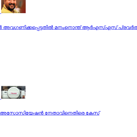
തില്‍ അവഗണിക്കപ്പെട്ടതില്‍ മനംനൊന്ത് ആര്‍എസ്എസ് പ്രവര
ൊലീസ് അസോസിയേഷന്‍ നേതാവിനെതിരെ കേസ്