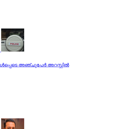
്‍പ്പെടെ അഞ്ചുപേര്‍ അറസ്റ്റില്‍