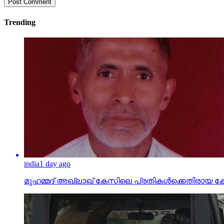
Trending
india
1 day ago
മുഹമ്മദ് അഖ്‌ലാഖ് കേസിലെ പ്രതികള്‍ക്കെതിരായ കേസ് പ