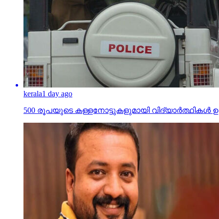
kerala
1 day ago
500 രൂപയുടെ കള്ളനോട്ടുകളുമായി വിദ്യാര്‍ത്ഥികള്‍ ഉള