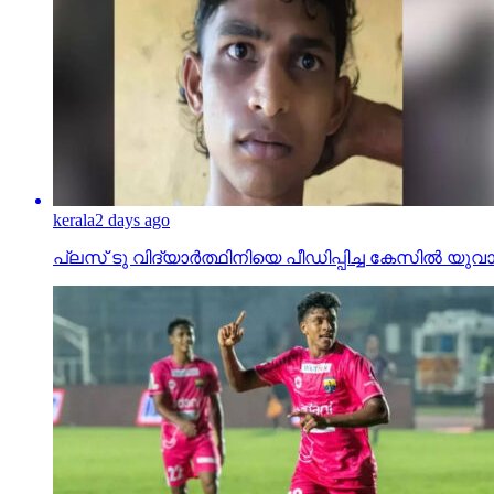
kerala
2 days ago
പ്ലസ് ടു വിദ്യാര്‍ത്ഥിനിയെ പീഡിപ്പിച്ച കേസില്‍ യുവാവ