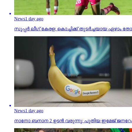
News
1 day ago
സൂപ്പര്‍ ലീഗ് കേരള: കൊച്ചിക്ക് തുടര്‍ച്ചയായ ഏഴാ
News
1 day ago
നാനോ ബനാന 2 ഉടന്‍ വരുന്നു; പുതിയ ഇമേജ് ജനറേഷന്‍ 