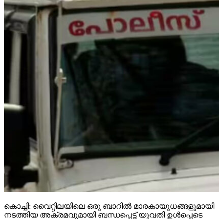
കൊച്ചി: വൈറ്റിലയിലെ ഒരു ബാറില്‍ മാരകായുധങ്ങളുമായി
നടത്തിയ അക്രമവുമായി ബന്ധപ്പെട്ട് യുവതി ഉള്‍പ്പെടെ