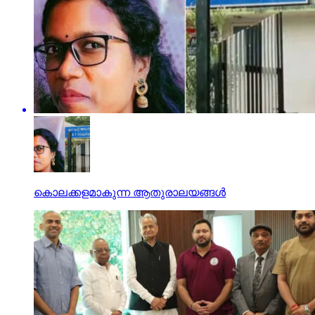
കൊലക്കളമാകുന്ന ആതുരാലയങ്ങള്‍