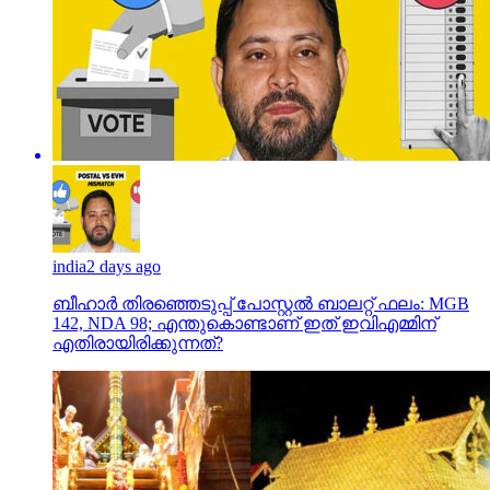
india
2 days ago
ബീഹാർ തിരഞ്ഞെടുപ്പ് പോസ്റ്റൽ ബാലറ്റ് ഫലം: MGB
142, NDA 98; എന്തുകൊണ്ടാണ് ഇത് ഇവിഎമ്മിന്
എതിരായിരിക്കുന്നത്?