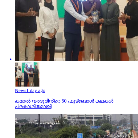
News
1 day ago
കമാൽ വരദൂരിൻ്റെ 50 ഫുട്ബോൾ കഥകൾ
പ്രകാശിതമായി