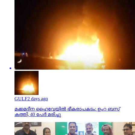
GULF
2 days ago
മക്കമദീന ഹൈവേയില്‍ ഭീകരാപകടം: ഉംറ ബസ്
കത്തി, 40 പേര്‍ മരിച്ചു