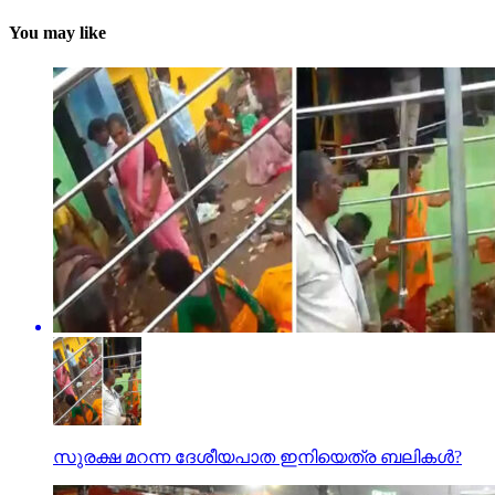
You may like
സുരക്ഷ മറന്ന ദേശീയപാത ഇനിയെത്ര ബലികള്‍?