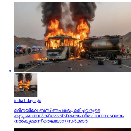
india
1 day ago
മദീനയിലെ ബസ് അപകടം; മരിച്ചവരുടെ
കുടുംബങ്ങള്‍ക്ക് അഞ്ച് ലക്ഷം വീതം ധനസഹായം
നല്‍കുമെന്ന് തെലങ്കാന സര്‍ക്കാര്‍