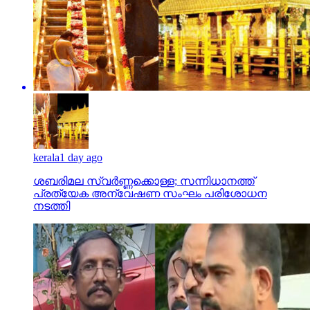
kerala
1 day ago
ശബരിമല സ്വര്‍ണ്ണക്കൊള്ള; സന്നിധാനത്ത്
പ്രത്യേക അന്വേഷണ സംഘം പരിശോധന
നടത്തി