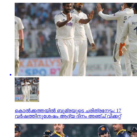
കൊല്‍ക്കത്തയില്‍ ബുമ്രയുടെ ചരിത്രനേട്ടം: 17
വര്‍ഷത്തിനുശേഷം ആദ്യ ദിനം അഞ്ച് വിക്കറ്റ്