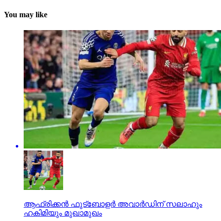
You may like
ആഫ്രിക്കന്‍ ഫുട്‌ബോളര്‍ അവാര്‍ഡിന് സലാഹും
ഹകിമിയും മുഖാമുഖം