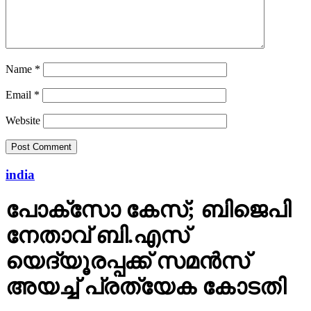
Name
*
Email
*
Website
india
പോക്‌സോ കേസ്; ബിജെപി
നേതാവ് ബി.എസ്
യെദ്യൂരപ്പക്ക് സമന്‍സ്
അയച്ച് പ്രത്യേക കോടതി