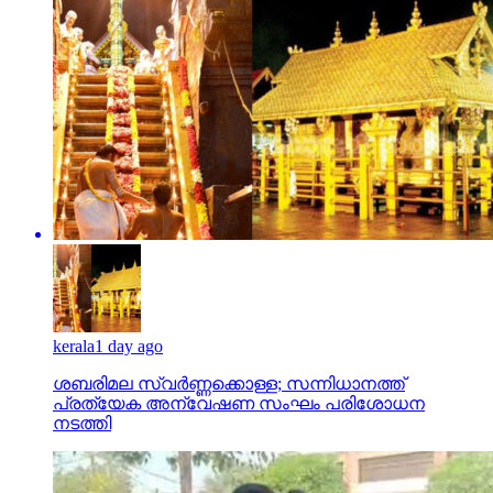
kerala
1 day ago
ശബരിമല സ്വര്‍ണ്ണക്കൊള്ള; സന്നിധാനത്ത്
പ്രത്യേക അന്വേഷണ സംഘം പരിശോധന
നടത്തി