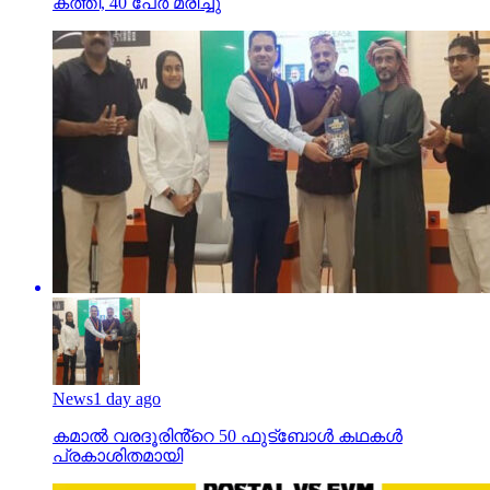
കത്തി, 40 പേര്‍ മരിച്ചു
News
1 day ago
കമാൽ വരദൂരിൻ്റെ 50 ഫുട്ബോൾ കഥകൾ
പ്രകാശിതമായി