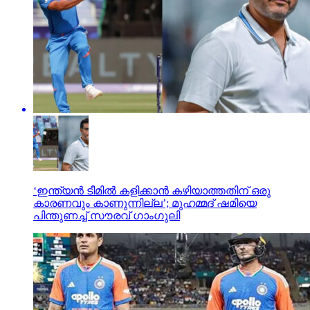
‘ഇന്ത്യന്‍ ടീമില്‍ കളിക്കാന്‍ കഴിയാത്തതിന് ഒരു
കാരണവും കാണുന്നില്ല’; മുഹമ്മദ് ഷമിയെ
പിന്തുണച്ച് സൗരവ് ഗാംഗുലി