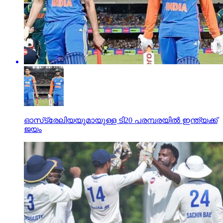
ഓസ്‌ട്രേലിയയുമായുള്ള ടി20 പരമ്പരയില്‍ ഇന്ത്യക്ക്
ജയം