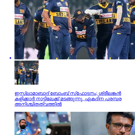
ഇസ്ലാമാബാദ് ബോംബ് സ്‌ഫോടനം; ശ്രീലങ്കന്‍
കളിക്കാര്‍ നാട്ടിലേക്ക് മടങ്ങുന്നു, ഏകദിന പരമ്പര
അനിശ്ചിതത്വത്തില്‍