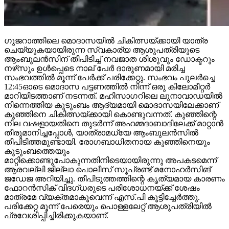
ഗുജറാത്തിലെ മൊദാസയില്‍ ചികിത്സയ്ക്കായി യാത്ര
ചെയ്യുകയായിരുന്ന സ്വകാര്യ ആശുപത്രിയുടെ
ആംബുലന്‍സിന് തീപിടിച്ച് നവജാത ശിശുവും ഡോക്ടറും
നഴ്‌സും ഉള്‍പ്പെടെ നാല് പേര്‍ ദാരുണമായി മരിച്ച
സംഭവത്തില്‍ മൂന്ന് പേര്‍ക്ക് പരിക്കേറ്റു. സംഭവം പുലര്‍ച്ചെ
12:45ഓടെ മൊദാസ പട്ടണത്തില്‍ നിന്ന് ഒരു കിലോമീറ്റര്‍
മാറിയിടത്താണ് നടന്നത്. മഹിസാഗറിലെ ലുനാവാഡയില്‍
നിന്നെത്തിയ കുടുംബം ആദ്യമായി മൊദാസയിലേക്കാണ്
കുഞ്ഞിനെ ചികിത്സയ്ക്കായി കൊണ്ടുവന്നത്. കുഞ്ഞിന്റെ
നില വഷളായതിനെ തുടര്‍ന്ന് അഹമ്മദാബാദിലേക്ക് മാറ്റാന്‍
തീരുമാനിച്ചപ്പോള്‍, യാത്രാമധ്യേ ആംബുലന്‍സില്‍
തീപിടിത്തമുണ്ടായി. രോഗബാധിതനായ കുഞ്ഞിനെയും
കുടുംബത്തെയും
മാറ്റിക്കൊണ്ടുപോകുന്നതിനിടെയായിരുന്നു അപകടമെന്ന്
ആരവല്ലി ജില്ലാ പൊലീസ് സൂപ്രണ്ട് മനോഹര്‍സിങ്
ജഡേജ അറിയിച്ചു. തീപിടുത്തത്തിന്റെ കൃത്യമായ കാരണം
ഫോറന്‍സിക് വിദഗ്ധരുടെ പരിശോധനയ്ക്ക് ശേഷം
മാത്രമേ വ്യക്തമാകൂവെന്ന് എസ്.പി കൂട്ടിച്ചേര്‍ത്തു.
പരിക്കേറ്റ മൂന്ന് പേരെയും പൊള്ളലേറ്റ് ആശുപത്രിയില്‍
പ്രവേശിപ്പിച്ചിരിക്കുകയാണ്.