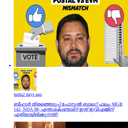
india
2 days ago
ബീഹാർ തിരഞ്ഞെടുപ്പ് പോസ്റ്റൽ ബാലറ്റ് ഫലം: MGB
142, NDA 98; എന്തുകൊണ്ടാണ് ഇത് ഇവിഎമ്മിന്
എതിരായിരിക്കുന്നത്?