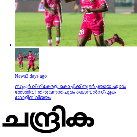
News
3 days ago
സൂപ്പര്‍ ലീഗ് കേരള: കൊച്ചിക്ക് തുടര്‍ച്ചയായ ഏഴാം
തോല്‍വി; തിരുവനന്തപുരം കൊമ്പന്‍സ് ഏക
ഗോളിന് വിജയം