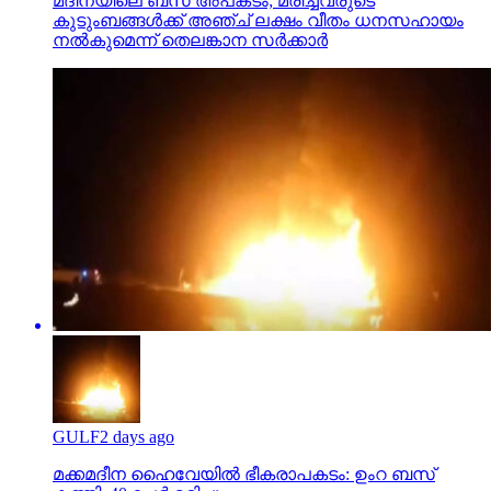
മദീനയിലെ ബസ് അപകടം; മരിച്ചവരുടെ
കുടുംബങ്ങള്‍ക്ക് അഞ്ച് ലക്ഷം വീതം ധനസഹായം
നല്‍കുമെന്ന് തെലങ്കാന സര്‍ക്കാര്‍
GULF
2 days ago
മക്കമദീന ഹൈവേയില്‍ ഭീകരാപകടം: ഉംറ ബസ്