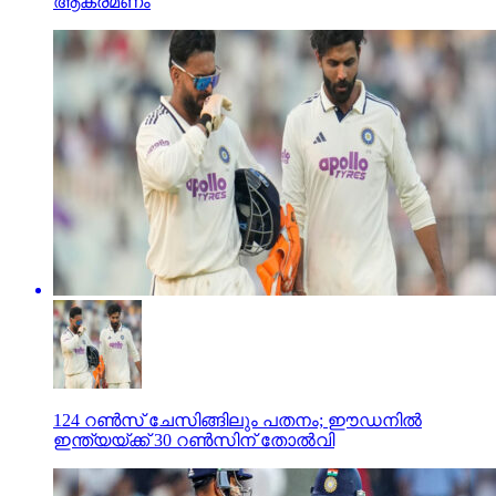
ആക്രമണം
124 റണ്‍സ് ചേസിങ്ങിലും പതനം; ഈഡനില്‍
ഇന്ത്യയ്ക്ക് 30 റണ്‍സിന് തോല്‍വി