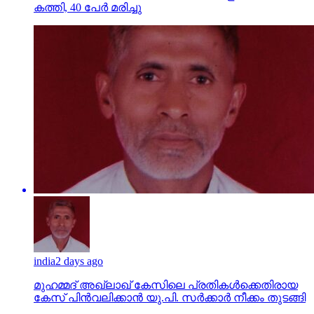
കത്തി, 40 പേര്‍ മരിച്ചു
india
2 days ago
മുഹമ്മദ് അഖ്‌ലാഖ് കേസിലെ പ്രതികള്‍ക്കെതിരായ
കേസ് പിന്‍വലിക്കാന്‍ യു.പി. സര്‍ക്കാര്‍ നീക്കം തുടങ്ങി