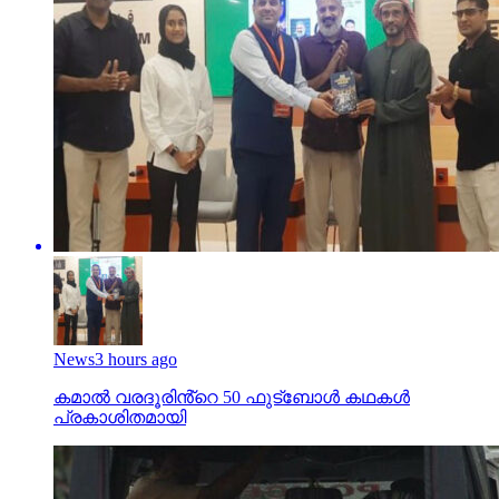
News
3 hours ago
കമാൽ വരദൂരിൻ്റെ 50 ഫുട്ബോൾ കഥകൾ
പ്രകാശിതമായി