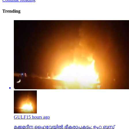
Trending
GULF
15 hours ago
മക്കമദീന ഹൈവേയില്‍ ഭീകരാപകടം: ഉംറ ബസ്