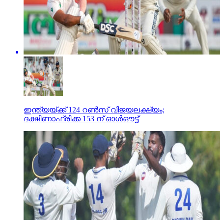
ഇന്ത്യയ്ക്ക് 124 റണ്‍സ് വിജയലക്ഷ്യം;
ദക്ഷിണാഫ്രിക്ക 153 ന് ഓള്‍ഔട്ട്