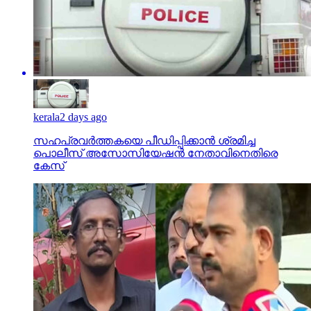
kerala
2 days ago
സഹപ്രവര്‍ത്തകയെ പീഡിപ്പിക്കാന്‍ ശ്രമിച്ച
പൊലീസ് അസോസിയേഷന്‍ നേതാവിനെതിരെ
കേസ്