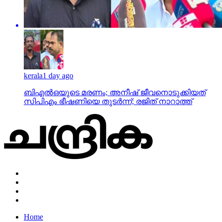
kerala
1 day ago
ബിഎല്‍ഒയുടെ മരണം; അനീഷ് ജീവനൊടുക്കിയത്
സിപിഎം ഭീഷണിയെ തുടര്‍ന്ന്; രജിത് നാറാത്ത്
Home