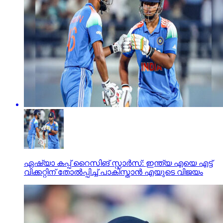
ഏഷ്യാ കപ്പ് റൈസിങ് സ്റ്റാര്‍സ്: ഇന്ത്യ എയെ എട്ട്
വിക്കറ്റിന് തോല്‍പ്പിച്ച് പാകിസ്താന്‍ എയുടെ വിജയം