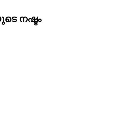
ുടെ നഷ്ടം