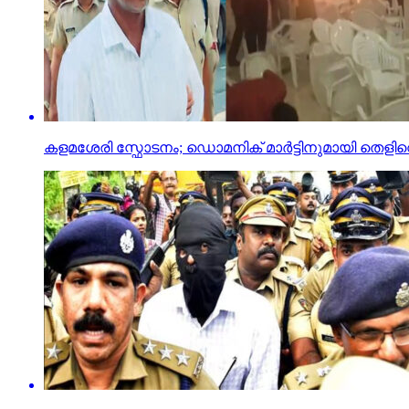
കളമശേരി സ്ഫോടനം; ഡൊമനിക് മാര്‍ട്ടിനുമായി തെളിവെട