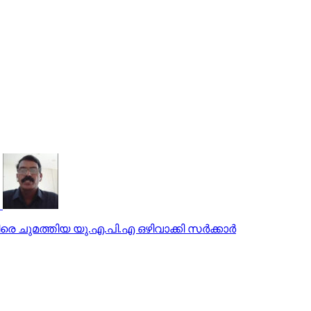
രെ ചുമത്തിയ യു.എ.പി.എ ഒഴിവാക്കി സര്‍ക്കാര്‍