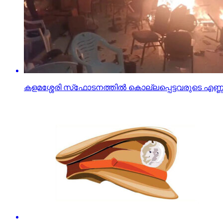
കളമശ്ശേരി സ്‌ഫോടനത്തിൽ കൊല്ലപ്പെട്ടവരുടെ എണ്