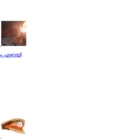
ണം ഏഴായി