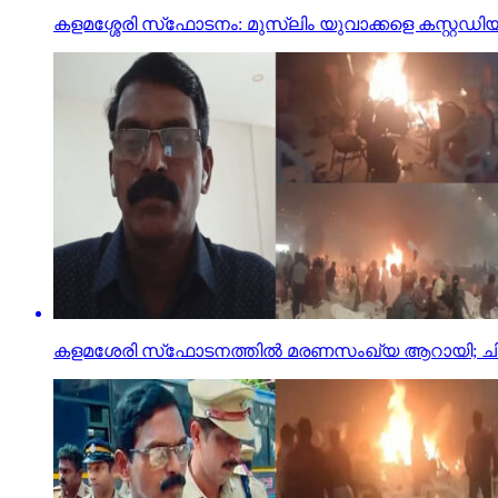
കളമശ്ശേരി സ്‌ഫോടനം: മുസ്‌ലിം യുവാക്കളെ കസ്റ്റഡ
കളമശേരി സ്‌ഫോടനത്തില്‍ മരണസംഖ്യ ആറായി; ചികിത