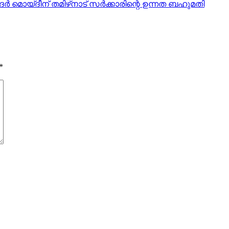
‍ മൊയ്ദീന് തമിഴ്‌നാട് സര്‍ക്കാരിന്റെ ഉന്നത ബഹുമതി
*