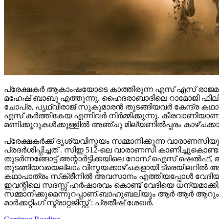
പ്രേക്ഷകർ ആകാംഷയോടെ കാത്തിരുന്ന എസ് എസ് രാജമൗലി
മഹേഷ് ബാബു എത്തുന്നു. ഹൈദരാബാദിലെ റാമോജി ഫിലിം സി
ചോപ്ര, പൃഥ്വിരാജ് സുകുമാരൻ തുടങ്ങിയവർ കേന്ദ്ര ക
എസ് കർത്തികേയ എന്നിവർ നിർമ്മിക്കുന്നു. കീരവാണിയ
മണിക്കൂറുകൾക്കുള്ളിൽ അഞ്ചു മില്യണിൽപ്പരം കാഴ്ചക്ക
പ്രേക്ഷകർക്ക് ദൃശ്യവിസ്മയം സമ്മാനിക്കുന്ന വാരാണസിയുട
പ്രദർശിപ്പിച്ചത് . സിഇ 512-ലെ വാരാണസി കാണിച്ചുകൊണ്ടാണ്
തുടര്‍ന്നങ്ങോട്ട് അന്റാര്‍ട്ടിക്കയിലെ റോസ് ഐസ് ഷെ
തുടങ്ങിയവയെല്ലാം വിസ്മയക്കാഴ്ചകളായി ട്രെയിലറില്‍ 
കഥാപാത്രം സ്‌ക്രീനിൽ അവസാനം എത്തിയപ്പോൾ വേദിയി
ഇവന്റിലെ സദസ്സ് ഹർഷാരവം കൊണ്ട് വേദിയെ ധന്യമാക്കി. 
സമ്മാനിക്കുമെന്നുറപ്പാണ്.ബാഹുബലിയും ആർ ആർ ആറും 
മാർക്കറ്റിംഗ് സ്ട്രാറ്റജിസ്റ്റ് : പ്രതീഷ് ശേഖർ.