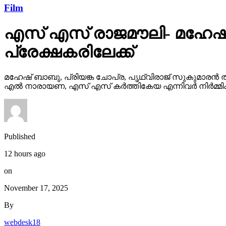
Film
എസ് എസ് രാജമൗലി- മഹേഷ്
പ്രേക്ഷകരിലേക്ക്
മഹേഷ് ബാബു, പ്രിയങ്ക ചോപ്ര, പൃഥ്വിരാജ് സുകുമാരൻ ത
എൽ നാരായണ, എസ് എസ് കർത്തികേയ എന്നിവർ നിർമ്മിക്ക
Published
12 hours ago
on
November 17, 2025
By
webdesk18