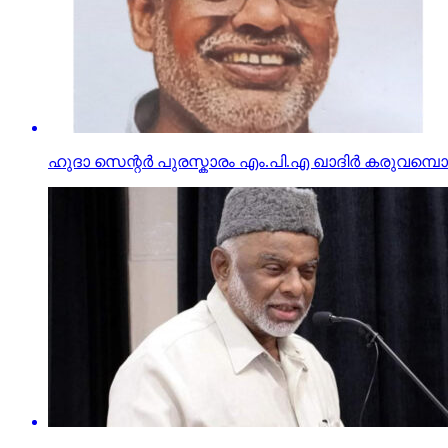
ഹുദാ സെന്റർ പുരസ്കാരം എം.പി.എ ഖാദിർ കരുവമ്പൊ