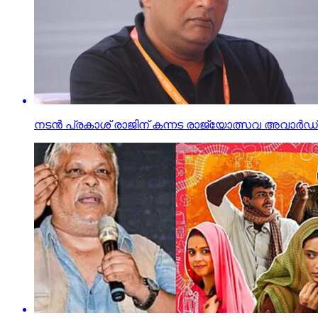
നടന്‍ പ്രകാശ് രാജിന് കന്നട രാജ്യോത്സവ അവാര്‍ഡ്