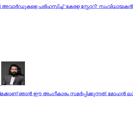
ർ അവാർഡുകളെ പരിഹസിച്ച് ‘കേരള സ്റ്റോറി’ സംവിധായകന്‍
ിമക്കാണ് ഞാന്‍ ഈ അംഗീകാരം സമര്‍പ്പിക്കുന്നത്: മോഹന്‍ ലാ