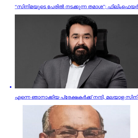
“സിനിമയുടെ പേരില്‍ നടക്കുന്ന തമാശ”; ഫിലിംഫെയ
എന്നെ ഞാനാക്കിയ പ്രേക്ഷകര്‍ക്ക് നന്ദി, മലയാള സിന