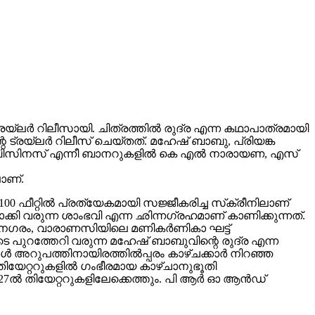
ലർ റിലീസായി. ചിത്രത്തിൽ രുദ്ര എന്ന കഥാപാത്രമായി
 ട്രയ്ലർ റിലീസ് ചെയ്തത്. മഹേഷ് ബാബു, പ്രിയങ്ക
വിങ് ബിസിനസ് എന്നീ ബാനറുകളിൽ കെ എൽ നാരായണ, എസ്
ാണ്.
00 ഫീറ്റിൽ പ്രത്യേകമായി സജ്ജീകരിച്ച സ്‌ക്രീനിലാണ്
യമാക്കി വരുന്ന ശാംഭവി എന്ന ഛിന്നഗ്രഹമാണ് കാണിക്കുന്നത്.
കാനഗരം, വാരാണസിയിലെ മണികര്‍ണികാ ഘട്ട്
 പുറത്തേറി വരുന്ന മഹേഷ് ബാബുവിന്റെ രുദ്ര എന്ന
 അറുപത്തിനായിരത്തിൽപ്പരം കാഴ്ചക്കാർ നിറഞ്ഞ
ിയേറ്ററുകളില്‍ ഗംഭീരമായ കാഴ്ചാനുഭൂതി
27ൽ തിയേറ്ററുകളിലേക്കെത്തും. പി ആർ ഓ ആൻഡ്