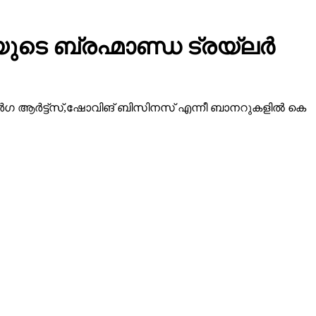
ടെ ബ്രഹ്മാണ്ഡ ട്രയ്ലർ
ീ ദുർഗ ആർട്ട്സ്,ഷോവിങ് ബിസിനസ് എന്നീ ബാനറുകളിൽ കെ