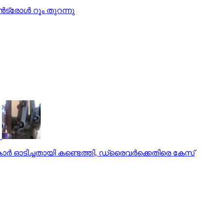
്‍ട്രോള്‍ റൂം തുറന്നു
ർ ഓടിച്ചതായി കണ്ടെത്തി, ഡ്രൈവർക്കെതിരെ കേസ്