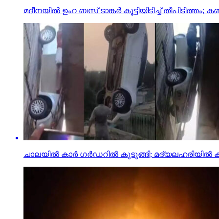
മദീനയില്‍ ഉംറ ബസ് ടാങ്കര്‍ കൂട്ടിയിടിച്ച് തീപിടിത്തം; കണ
ചാലയിൽ കാർ ഗർഡറിൽ കുടുങ്ങി; മദ്യലഹരിയിൽ കാ