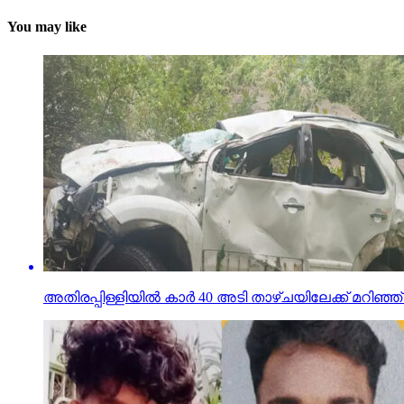
You may like
അതിരപ്പിള്ളിയില്‍ കാര്‍ 40 അടി താഴ്ചയിലേക്ക് മറിഞ്ഞ് എട്