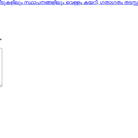
; വീടുകളിലും സ്ഥാപനങ്ങളിലും വെള്ളം കയറി, ഗതാഗതം തടസ്സപ്പ
*