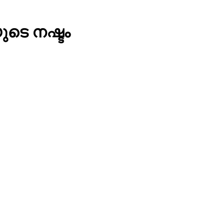
ുടെ നഷ്ടം