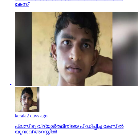
കേസ്
kerala
2 days ago
പ്ലസ് ടു വിദ്യാര്‍ത്ഥിനിയെ പീഡിപ്പിച്ച കേസില്‍
യുവാവ് അറസ്റ്റില്‍