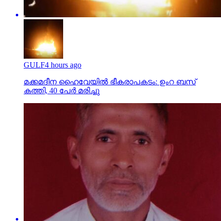
GULF
4 hours ago
മക്കമദീന ഹൈവേയില്‍ ഭീകരാപകടം: ഉംറ ബസ്
കത്തി, 40 പേര്‍ മരിച്ചു