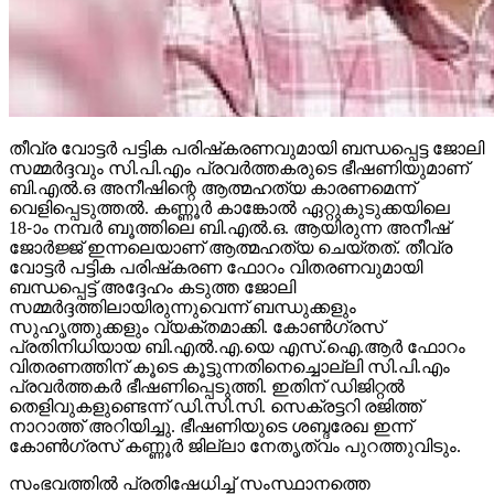
തീവ്ര വോട്ടര്‍ പട്ടിക പരിഷ്‌കരണവുമായി ബന്ധപ്പെട്ട ജോലി
സമ്മര്‍ദ്ദവും സി.പി.എം പ്രവര്‍ത്തകരുടെ ഭീഷണിയുമാണ്
ബി.എല്‍.ഒ അനീഷിന്റെ ആത്മഹത്യ കാരണമെന്ന്
വെളിപ്പെടുത്തല്‍. കണ്ണൂര്‍ കാങ്കോല്‍ ഏറ്റുകുടുക്കയിലെ
18-ാം നമ്പര്‍ ബൂത്തിലെ ബി.എല്‍.ഒ. ആയിരുന്ന അനീഷ്
ജോര്‍ജ്ജ് ഇന്നലെയാണ് ആത്മഹത്യ ചെയ്തത്. തീവ്ര
വോട്ടര്‍ പട്ടിക പരിഷ്‌കരണ ഫോറം വിതരണവുമായി
ബന്ധപ്പെട്ട് അദ്ദേഹം കടുത്ത ജോലി
സമ്മര്‍ദ്ദത്തിലായിരുന്നുവെന്ന് ബന്ധുക്കളും
സുഹൃത്തുക്കളും വ്യക്തമാക്കി. കോണ്‍ഗ്രസ്
പ്രതിനിധിയായ ബി.എല്‍.എ.യെ എസ്.ഐ.ആര്‍ ഫോറം
വിതരണത്തിന് കൂടെ കൂട്ടുന്നതിനെച്ചൊല്ലി സി.പി.എം
പ്രവര്‍ത്തകര്‍ ഭീഷണിപ്പെടുത്തി. ഇതിന് ഡിജിറ്റല്‍
തെളിവുകളുണ്ടെന്ന് ഡി.സി.സി. സെക്രട്ടറി രജിത്ത്
നാറാത്ത് അറിയിച്ചു. ഭീഷണിയുടെ ശബ്ദരേഖ ഇന്ന്
കോണ്‍ഗ്രസ് കണ്ണൂര്‍ ജില്ലാ നേതൃത്വം പുറത്തുവിടും.
സംഭവത്തില്‍ പ്രതിഷേധിച്ച് സംസ്ഥാനത്തെ