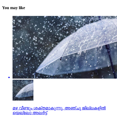
You may like
മഴ വീണ്ടും ശക്തമാകുന്നു, അഞ്ചു ജില്ലകളിൽ
യെല്ലോ അലർട്ട്