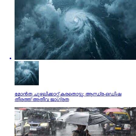
മോന്‍ത ചുഴലിക്കാറ്റ് കരതൊട്ടു; ആന്ധ്ര-ഒഡിഷ
തീരത്ത് അതീവ ജാഗ്രത