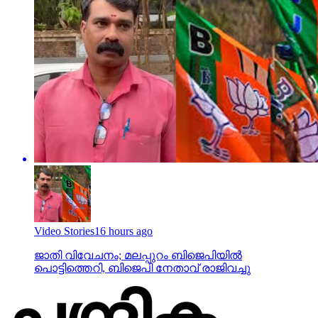
Video Stories
16 hours ago
ജാതി വിവേചനം; മലപ്പുറം ബിജെപിയില്‍
പൊട്ടിത്തെറി, ബിജെപി നേതാവ് രാജിവച്ചു