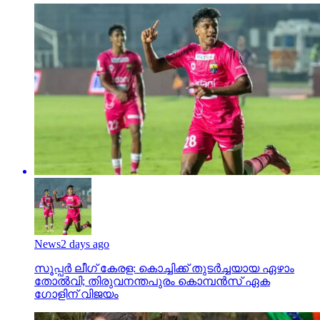
News
2 days ago
സൂപ്പര്‍ ലീഗ് കേരള: കൊച്ചിക്ക് തുടര്‍ച്ചയായ ഏഴാം
തോല്‍വി; തിരുവനന്തപുരം കൊമ്പന്‍സ് ഏക
ഗോളിന് വിജയം