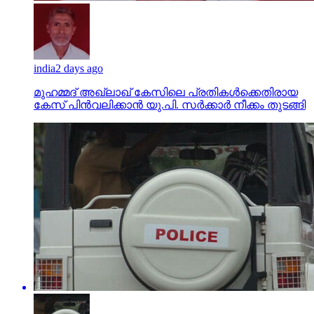
india
2 days ago
മുഹമ്മദ് അഖ്‌ലാഖ് കേസിലെ പ്രതികള്‍ക്കെതിരായ
കേസ് പിന്‍വലിക്കാന്‍ യു.പി. സര്‍ക്കാര്‍ നീക്കം തുടങ്ങി