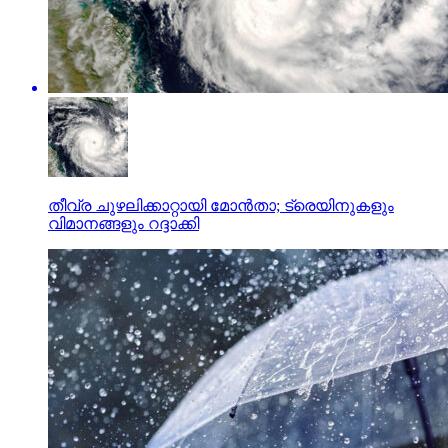
തീവ്ര ചുഴലിക്കാറ്റായി മോന്‍താ; ട്രെയിനുകളും
വിമാനങ്ങളും റദ്ദാക്കി