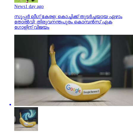
News
1 day ago
സൂപ്പര്‍ ലീഗ് കേരള: കൊച്ചിക്ക് തുടര്‍ച്ചയായ ഏഴാം
തോല്‍വി; തിരുവനന്തപുരം കൊമ്പന്‍സ് ഏക
ഗോളിന് വിജയം