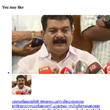
You may like
ശബരിമലയില്‍ ആരോപണവിധേയരായ
ഉദ്യോഗസ്ഥര്‍ക്കാണ് ചുമതല; സ്വര്‍ണക്കൊള്ള