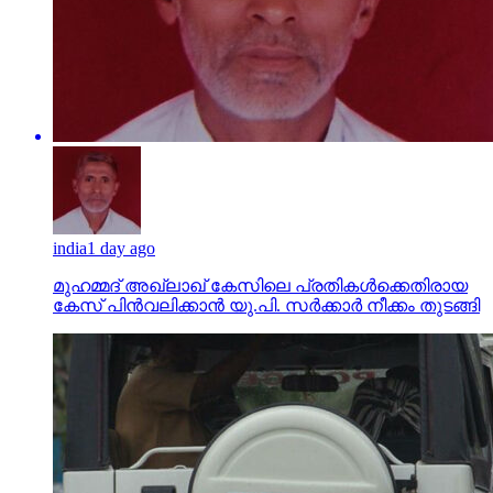
india
1 day ago
മുഹമ്മദ് അഖ്‌ലാഖ് കേസിലെ പ്രതികള്‍ക്കെതിരായ
കേസ് പിന്‍വലിക്കാന്‍ യു.പി. സര്‍ക്കാര്‍ നീക്കം തുടങ്ങി