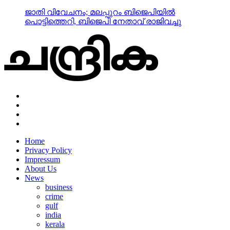
ജാതി വിവേചനം; മലപ്പുറം ബിജെപിയില്‍
പൊട്ടിത്തെറി, ബിജെപി നേതാവ് രാജിവച്ചു
Home
Privacy Policy
Impressum
About Us
News
business
crime
gulf
india
kerala