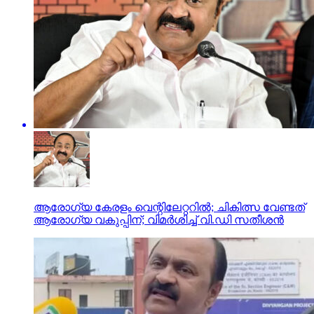
ആരോഗ്യ കേരളം വെന്റിലേറ്ററില്‍; ചികിത്സ വേണ്ടത്
ആരോഗ്യ വകുപ്പിന്; വിമര്‍ശിച്ച് വി.ഡി സതീശന്‍