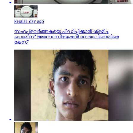
kerala
1 day ago
സഹപ്രവര്‍ത്തകയെ പീഡിപ്പിക്കാന്‍ ശ്രമിച്ച
പൊലീസ് അസോസിയേഷന്‍ നേതാവിനെതിരെ
കേസ്