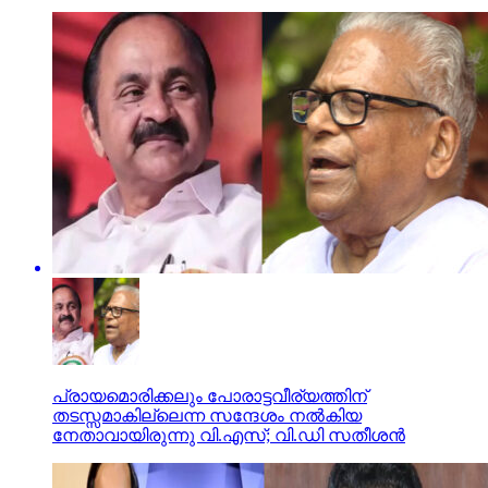
പ്രായമൊരിക്കലും പോരാട്ടവീര്യത്തിന്
തടസ്സമാകില്ലെന്ന സന്ദേശം നല്‍കിയ
നേതാവായിരുന്നു വി.എസ്; വി.ഡി സതീശന്‍