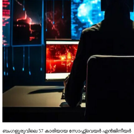
ബംഗളൂരുവിലെ 57 കാരിയായ സോഫ്റ്റ്വെയര്‍ എന്‍ജിനീയര്‍