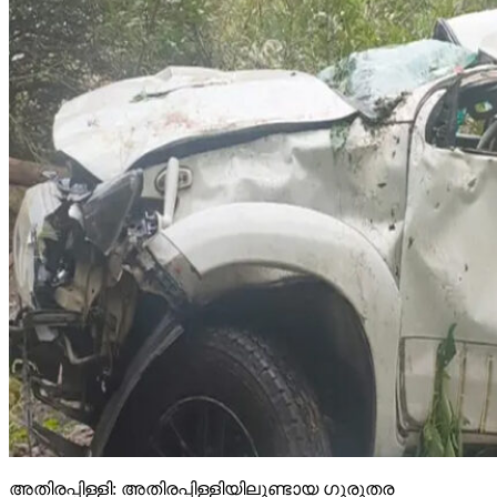
അതിരപ്പിള്ളി: അതിരപ്പിള്ളിയിലുണ്ടായ ഗുരുതര