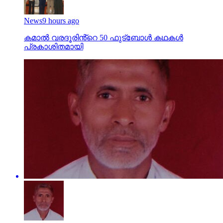
News
9 hours ago
കമാൽ വരദൂരിൻ്റെ 50 ഫുട്ബോൾ കഥകൾ
പ്രകാശിതമായി