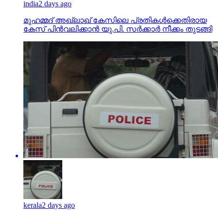
india
2 days ago
മുഹമ്മദ് അഖ്‌ലാഖ് കേസിലെ പ്രതികള്‍ക്കെതിരായ
കേസ് പിന്‍വലിക്കാന്‍ യു.പി. സര്‍ക്കാര്‍ നീക്കം തുടങ്ങി
kerala
2 days ago