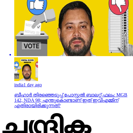
india
1 day ago
ബീഹാർ തിരഞ്ഞെടുപ്പ് പോസ്റ്റൽ ബാലറ്റ് ഫലം: MGB
142, NDA 98; എന്തുകൊണ്ടാണ് ഇത് ഇവിഎമ്മിന്
എതിരായിരിക്കുന്നത്?