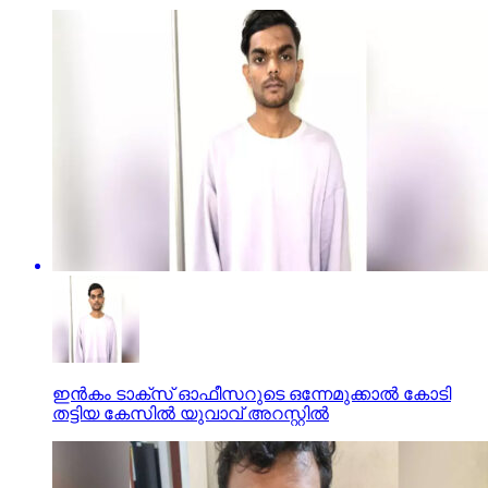
ഇന്‍കം ടാക്സ് ഓഫീസറുടെ ഒന്നേമുക്കാല്‍ കോടി
തട്ടിയ കേസില്‍ യുവാവ് അറസ്റ്റില്‍