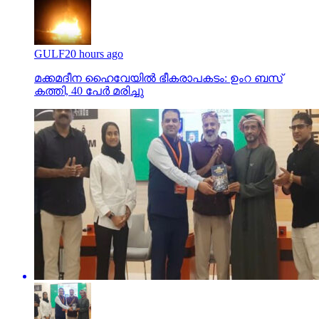
GULF
20 hours ago
മക്കമദീന ഹൈവേയില്‍ ഭീകരാപകടം: ഉംറ ബസ്
കത്തി, 40 പേര്‍ മരിച്ചു