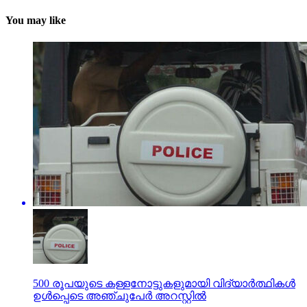
You may like
500 രൂപയുടെ കള്ളനോട്ടുകളുമായി വിദ്യാര്‍ത്ഥികള്‍
ഉള്‍പ്പെടെ അഞ്ചുപേര്‍ അറസ്റ്റില്‍