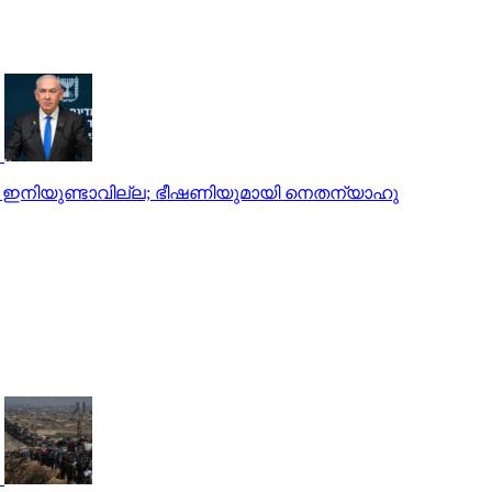
യം ഇനിയുണ്ടാവില്ല; ഭീഷണിയുമായി നെതന്യാഹു