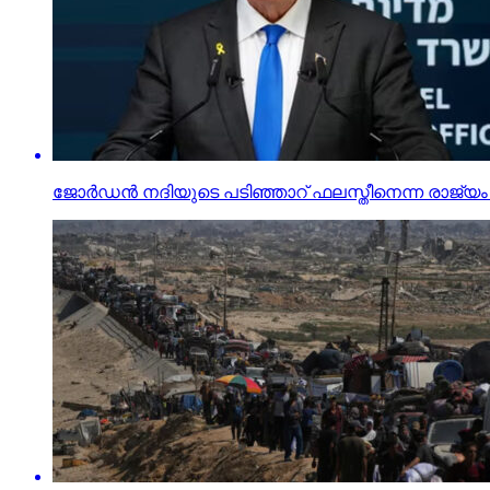
ജോര്‍ഡന്‍ നദിയുടെ പടിഞ്ഞാറ് ഫലസ്തീനെന്ന രാജ്