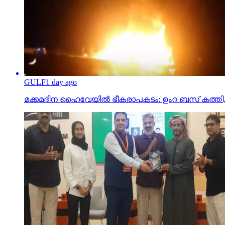
GULF
1 day ago
മക്കമദീന ഹൈവേയില്‍ ഭീകരാപകടം: ഉംറ ബസ് കത്തി, 40 