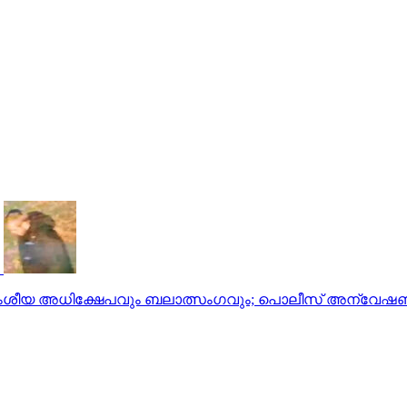
െ വംശീയ അധിക്ഷേപവും ബലാത്സംഗവും; പൊലീസ് അന്വേഷണ