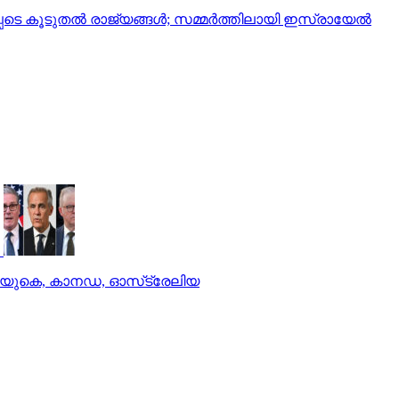
പെടെ കൂടുതല്‍ രാജ്യങ്ങള്‍; സമ്മര്‍ത്തിലായി ഇസ്രായേല്‍
ച് യുകെ, കാനഡ, ഓസ്‌ട്രേലിയ