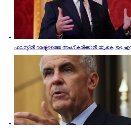
ഫലസ്തീന്‍ രാഷ്ട്രത്തെ അംഗീകരിക്കാന്‍ യു.കെ; യു.എസ