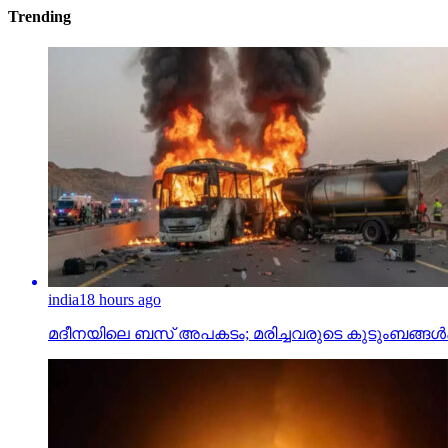
Trending
india
18 hours ago
മദീനയിലെ ബസ് അപകടം; മരിച്ചവരുടെ കുടുംബങ്ങള്‍ക്