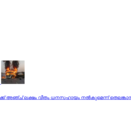
ക് അഞ്ച് ലക്ഷം വീതം ധനസഹായം നല്‍കുമെന്ന് തെലങ്കാന സ