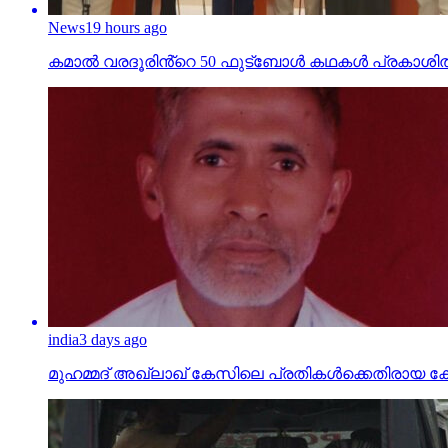
News
19 hours ago
കമാൽ വരദൂരിൻ്റെ 50 ഫുട്ബോൾ കഥകൾ പ്രകാശി
india
3 days ago
മുഹമ്മദ് അഖ്‌ലാഖ് കേസിലെ പ്രതികള്‍ക്കെതിരായ കേസ് പ