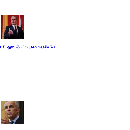
് എതിര്‍പ്പ് വകവെക്കില്ല