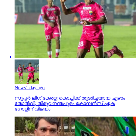
News
1 day ago
സൂപ്പര്‍ ലീഗ് കേരള: കൊച്ചിക്ക് തുടര്‍ച്ചയായ ഏഴാം
തോല്‍വി; തിരുവനന്തപുരം കൊമ്പന്‍സ് ഏക
ഗോളിന് വിജയം