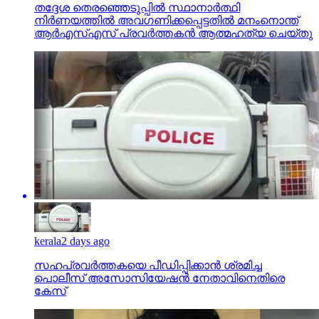
തദ്ദേശ തെരഞ്ഞെടുപ്പില്‍ സ്ഥാനാര്‍ത്ഥി
നിര്‍ണയത്തില്‍ അവഗണിക്കപ്പെട്ടതില്‍ മനംനൊന്ത്
ആര്‍എസ്എസ് പ്രവര്‍ത്തകന്‍ ആത്മഹത്യ ചെയ്തു
kerala
2 days ago
സഹപ്രവര്‍ത്തകയെ പീഡിപ്പിക്കാന്‍ ശ്രമിച്ച
പൊലീസ് അസോസിയേഷന്‍ നേതാവിനെതിരെ
കേസ്