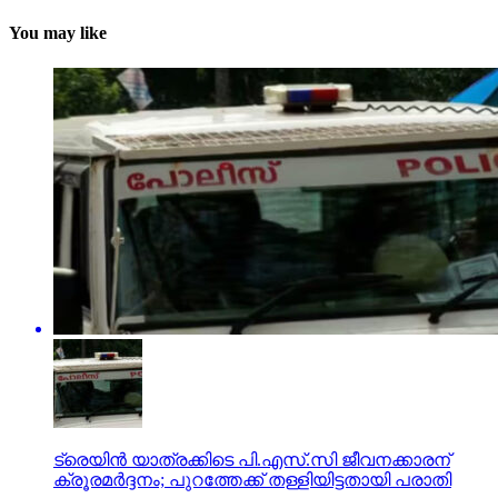
You may like
ട്രെയിന്‍ യാത്രക്കിടെ പി.എസ്.സി ജീവനക്കാരന്
ക്രൂരമര്‍ദ്ദനം; പുറത്തേക്ക് തള്ളിയിട്ടതായി പരാതി