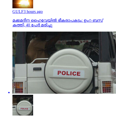
GULF
3 hours ago
മക്കമദീന ഹൈവേയില്‍ ഭീകരാപകടം: ഉംറ ബസ്
കത്തി, 40 പേര്‍ മരിച്ചു