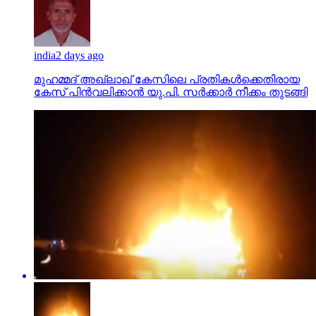
india
2 days ago
മുഹമ്മദ് അഖ്‌ലാഖ് കേസിലെ പ്രതികള്‍ക്കെതിരായ
കേസ് പിന്‍വലിക്കാന്‍ യു.പി. സര്‍ക്കാര്‍ നീക്കം തുടങ്ങി