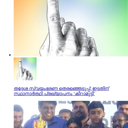
തദ്ദേശ സ്വയംഭരണ തെരഞ്ഞെടുപ്പ്; ഇടതിന്
സ്ഥാനാര്‍ത്ഥി പ്രഖ്യാപനം ‘കീറാമുട്ടി’