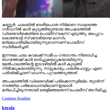
കണ്ണൂർ: ചാലയിൽ ദേശീയപാത നിർമാണ സ്ഥലത്തെ
ഗർഡറിൽ കാർ കുടുങ്ങിയുണ്ടായ അപകടത്തിൽ
ഡ്രൈവർക്കെതിരെ പൊലീസ് കേസ് എടുത്തു. മലപ്പുറം
കൊണ്ടോട്ടി സ്വദേശിയായ ലാസിം
മദ്യലഹരിയിലായിരുന്നുവെന്നാണ് പൊലീസ്
സ്ഥിരീകരിച്ചത്.
ഇന്നലെ ചാല കവലക്ക് സമീപം ഗതാഗതം നിരോധിച്ച
ഭാഗത്തേക്ക് കാർ ഓടിച്ചുകയറ്റുകയായിരുന്നു.
മേൽപാലത്തിന്റെ ഇടവഴിയിൽ കാർ കുടുങ്ങി
നിൽക്കുകയായിരുന്നു. നാട്ടുകാരും ഫയർഫോഴ്സും ഏറെ
പരിശ്രമിച്ചാണ് വാഹനം പുറത്തെടുത്തത്.
അപകടത്തിൽ ഡ്രൈവർക്ക് പരിക്കൊന്നുമില്ല. തുടർന്ന്
നടത്തിയ പരിശോധനയിലാണ് ഇയാൾ
മദ്യപിച്ചിരുന്നതായി തെളിഞ്ഞതെന്ന് പൊലീസ് അറിയിച്ചു.
Continue Reading
kerala