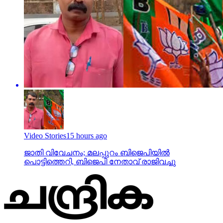
Video Stories
15 hours ago
ജാതി വിവേചനം; മലപ്പുറം ബിജെപിയില്‍
പൊട്ടിത്തെറി, ബിജെപി നേതാവ് രാജിവച്ചു