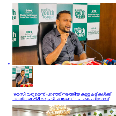
‘മെസി വരുമെന്ന് പറഞ്ഞ് നടത്തിയ കള്ളകളികൾക്ക്
കായിക മന്ത്രി മറുപടി പറയണം’: പി.കെ ഫിറോസ്