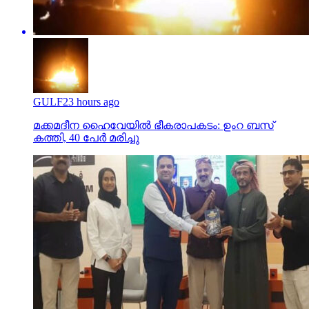
GULF
23 hours ago
മക്കമദീന ഹൈവേയില്‍ ഭീകരാപകടം: ഉംറ ബസ്
കത്തി, 40 പേര്‍ മരിച്ചു