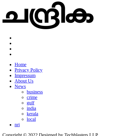
Home
Privacy Policy
Impressum
About Us
News
business
crime
gulf
india
kerala
local
nri
Copyright © 2022 Designed by Techblasters LLP