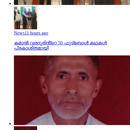
News
11 hours ago
കമാൽ വരദൂരിൻ്റെ 50 ഫുട്ബോൾ കഥകൾ
പ്രകാശിതമായി