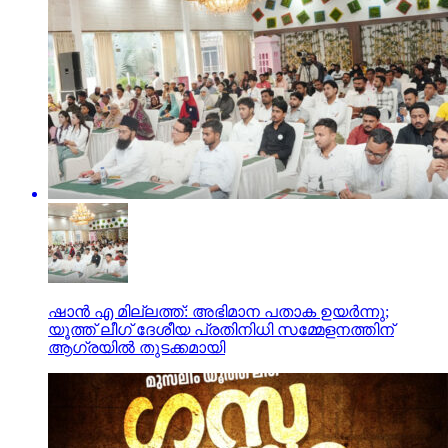
ഷാന്‍ എ മില്ലത്ത്: അഭിമാന പതാക ഉയര്‍ന്നു;
യൂത്ത് ലീഗ് ദേശീയ പ്രതിനിധി സമ്മേളനത്തിന്
ആഗ്രയില്‍ തുടക്കമായി