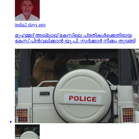
india
2 days ago
മുഹമ്മദ് അഖ്‌ലാഖ് കേസിലെ പ്രതികള്‍ക്കെതിരായ
കേസ് പിന്‍വലിക്കാന്‍ യു.പി. സര്‍ക്കാര്‍ നീക്കം തുടങ്ങി