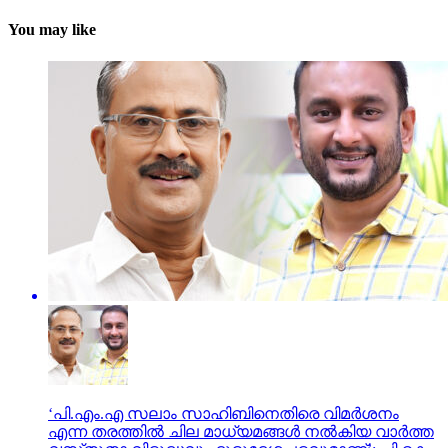
You may like
‘പി.എം.എ സലാം സാഹിബിനെതിരെ വിമർശനം
എന്ന തരത്തിൽ ചില മാധ്യമങ്ങൾ നൽകിയ വാർത്ത