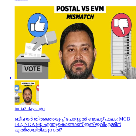
india
2 days ago
ബീഹാർ തിരഞ്ഞെടുപ്പ് പോസ്റ്റൽ ബാലറ്റ് ഫലം: MGB
142, NDA 98; എന്തുകൊണ്ടാണ് ഇത് ഇവിഎമ്മിന്
എതിരായിരിക്കുന്നത്?