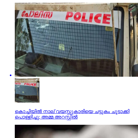
കൊച്ചിയില്‍ നാല് വയസ്സുകാരിയെ ചട്ടുകം ചൂടാക്കി
പൊള്ളിച്ചു; അമ്മ അറസ്റ്റില്‍