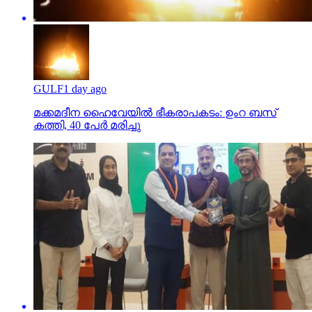
GULF
1 day ago
മക്കമദീന ഹൈവേയില്‍ ഭീകരാപകടം: ഉംറ ബസ്
കത്തി, 40 പേര്‍ മരിച്ചു