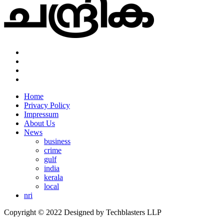
Home
Privacy Policy
Impressum
About Us
News
business
crime
gulf
india
kerala
local
nri
Copyright © 2022 Designed by Techblasters LLP