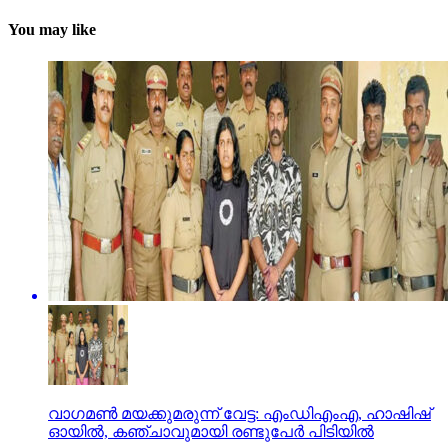
You may like
വാഗമണ്‍ മയക്കുമരുന്ന് വേട്ട: എംഡിഎംഎ, ഹാഷിഷ്
ഓയില്‍, കഞ്ചാവുമായി രണ്ടുപേര്‍ പിടിയില്‍