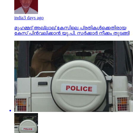
india
3 days ago
മുഹമ്മദ് അഖ്‌ലാഖ് കേസിലെ പ്രതികള്‍ക്കെതിരായ
കേസ് പിന്‍വലിക്കാന്‍ യു.പി. സര്‍ക്കാര്‍ നീക്കം തുടങ്ങി