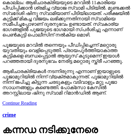
കൊല്ലം: ആഭിചാരക്രിയയുടെ മറവിൽ 11കാരിയെ
പീഡിപ്പിക്കാൻ ശ്രമിച്ച വ്യാജ സ്വാമി പിടിയിൽ. മുണ്ടക്കൽ
സ്വദേശി ഷിനു സ്വാമിയാണ് പിടിയിലായത്. പരീക്ഷയിൽ
കുട്ടിക്ക് മികച്ച വിജയം ലഭിക്കുന്നതിനായി സ്വാമിയെ
സമീപിച്ചപ്പോഴാണ് ദുരനുഭവം ഉണ്ടായത്. സ്വകാര്യ
ഭാഗങ്ങളിൽ പൂജയുടെ ഭാഗമായി സ്പർശിച്ചു എന്നാണ്
പെൺകുട്ടി പൊലീസിന് നൽകിയ മൊഴി.
പൂജയുടെ മറവിൽ തന്നെയും പീഡിപ്പിച്ചെന്ന് മറ്റൊരു
യുവതിയും വെളിപ്പെടുത്തി. പ്രായപൂർത്തിയാകാത്ത
കുട്ടികളെ ബന്ധപ്പെട്ടാൽ ആയുസ് കൂടുമെന്ന് ഇയാൾ
പറഞ്ഞതായി ദുരനുഭവം നേരിട്ട മറ്റൊരു സ്ത്രീ പറഞ്ഞു.
ആഭിചാരക്രിയകൾ നടന്നിരുന്നു എന്നാണ് ഇയാളുടെ
പൂജാമുറിയിൽ നിന്ന് വ്യക്തമാകുന്നത്. പൂജാമുറിയിൽ
നിന്ന് ജപിച്ചു കിട്ടുന്ന ചരടുകളും വടിവാളും മറ്റു പൂജാ
സാധനങ്ങളും കണ്ടെത്തി. പോക്സോ കേസിൽ
അറസ്റ്റിലായ ഷിനു സ്വാമി റിമാൻഡിൽ ആണ്.
Continue Reading
crime
കന്നഡ നടിക്കുനേരെ