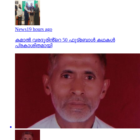
News
19 hours ago
കമാൽ വരദൂരിൻ്റെ 50 ഫുട്ബോൾ കഥകൾ
പ്രകാശിതമായി