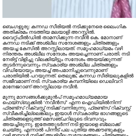
ബെംഗളൂരു: കന്നഡ സീരിയൽ നടിക്കുനേരെ ലൈംഗിക
അതിക്രമം നടത്തിയ മലയാളി അറസ്റ്റിൽ.
വൈറ്റ്‌ഫീൽഡിൽ താമസിക്കുന്ന നവീൻ കെ. മോനാണ്
കന്നഡ നടിക്ക് അശ്ലീല സന്ദേശങ്ങളും ചിത്രങ്ങളും
അയച്ച കേസിൽ അറസ്റ്റിലായത്. സമൂഹമാധ്യമം വഴി
നിരന്തരം അശ്ലീല സന്ദേശം അയച്ചെന്നാണ് പരാതി. നടി
നേരിട്ട് വിളിച്ചു വിലക്കിയിട്ടും സന്ദേശം അയയ്ക്കുന്നത്
തുടർന്നുവെന്നും സ്വകാര്യ അശ്ലീല ചിത്രങ്ങളും
വിഡിയോയും അയച്ച് അപമാനിച്ചുവെന്നുമാണ്
പരാതിയിൽ പറയുന്നത്. തെലുങ്ക്, കന്നഡ സീരിയലുകളിൽ
സജീവമാണ് നടി. സ്വകാര്യ കമ്പനിയിലെ ഡെലിവറി
മാനേജറാണ് അറസ്റ്റിലായ നവീൻ.
മൂന്നു മാസങ്ങൾക്കുമുൻപ് സമൂഹമാധ്യമമായ
ഫെയ്സ്‌ബുക്കിൽ ‘നവീൻസ്’ എന്ന ഐഡിയിൽനിന്ന്
ഫ്രണ്ട്സ് റിക്വസ്റ്റ് നടിക്ക് വന്നിരുന്നു. ഫ്രണ്ട്സ് റിക്വസ്റ്റ്
സ്വീകരിച്ചില്ലെങ്കിലും ഇയാൾ സ്വകാര്യ ഭാഗങ്ങളുടെ
ചിത്രങ്ങളെടുത്ത് മെസഞ്ചറിലൂടെ ദിവസവും
അയച്ചിരുന്നു. ഇതേത്തുടർന്ന് നടി ഇയാളെ ബ്ലോക്ക്
ചെയ്തു. എന്നാൽ പിന്നീട് പല പുതിയ അക്കൗണ്ടുകളും
വഴി ഇയാൾ നടിക്ക് അശ്ലീല സന്ദേശങ്ങളും ചിത്രങ്ങളും