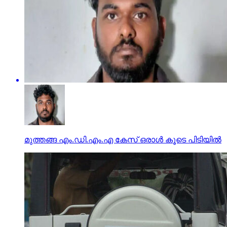
മുത്തങ്ങ എം.ഡി.എം.എ കേസ് ഒരാള്‍ കൂടെ പിടിയില്‍