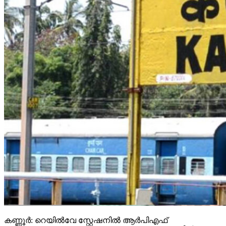
കണ്ണൂര്‍: റെയില്‍വേ സ്റ്റേഷനില്‍ ആര്‍പിഎഫ്