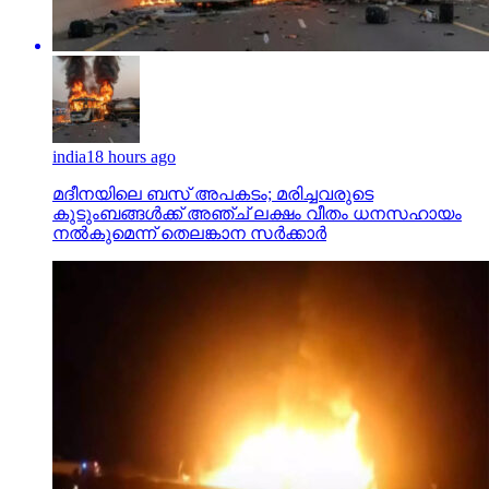
india
18 hours ago
മദീനയിലെ ബസ് അപകടം; മരിച്ചവരുടെ
കുടുംബങ്ങള്‍ക്ക് അഞ്ച് ലക്ഷം വീതം ധനസഹായം
നല്‍കുമെന്ന് തെലങ്കാന സര്‍ക്കാര്‍