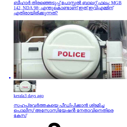
ബീഹാർ തിരഞ്ഞെടുപ്പ് പോസ്റ്റൽ ബാലറ്റ് ഫലം: MGB
142, NDA 98; എന്തുകൊണ്ടാണ് ഇത് ഇവിഎമ്മിന്
എതിരായിരിക്കുന്നത്?
kerala
3 days ago
സഹപ്രവര്‍ത്തകയെ പീഡിപ്പിക്കാന്‍ ശ്രമിച്ച
പൊലീസ് അസോസിയേഷന്‍ നേതാവിനെതിരെ
കേസ്