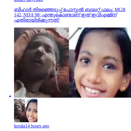
ബീഹാർ തിരഞ്ഞെടുപ്പ് പോസ്റ്റൽ ബാലറ്റ് ഫലം: MGB
142, NDA 98; എന്തുകൊണ്ടാണ് ഇത് ഇവിഎമ്മിന്
എതിരായിരിക്കുന്നത്?
kerala
14 hours ago