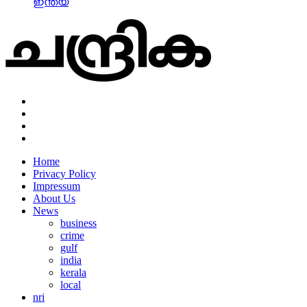
ഇന്ത്യ
Home
Privacy Policy
Impressum
About Us
News
business
crime
gulf
india
kerala
local
nri