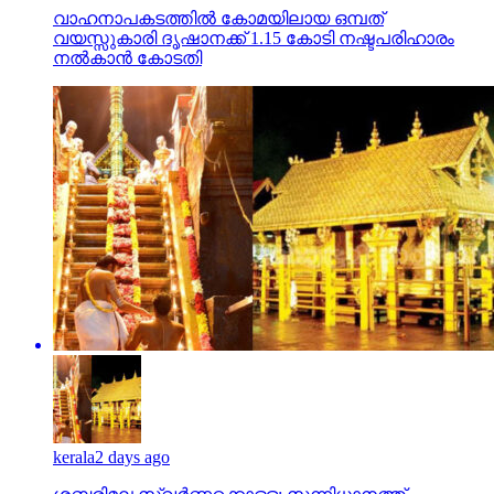
വാഹനാപകടത്തില്‍ കോമയിലായ ഒമ്പത്
വയസ്സുകാരി ദൃഷാനക്ക് 1.15 കോടി നഷ്ടപരിഹാരം
നല്‍കാന്‍ കോടതി
kerala
2 days ago