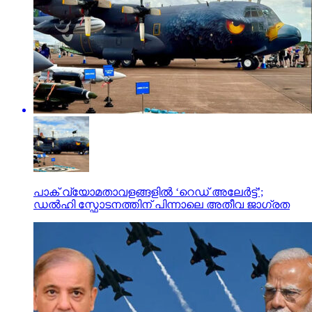
പാക് വ്യോമതാവളങ്ങളിൽ ‘റെഡ് അലേർട്ട്’;
ഡൽഹി സ്ഫോടനത്തിന് പിന്നാലെ അതീവ ജാഗ്രത