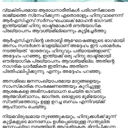
വ്യക്തിപരമായ ആരാധനാരീതികള്‍ പരിഗണിക്കാതെ
രാജ്യത്തെ സ്‌നേഹിക്കുന്ന ഏതൊരാളും ഹിന്ദുവാണെന്ന്
ആര്‍എസ്എസ് സര്‍സംഘചാലക് മോഹന്‍ ഭാഗവത്.
ഇന്ത്യയ്ക്ക് ഹിന്ദു രാഷ്ട്രമാകാന്‍ ഔദ്യോഗിക
പ്രഖ്യാപനം ആവശ്യമില്ലെന്നും കൂട്ടിച്ചേര്‍ത്തു.
ആര്‍എസ്എസിന്റെ ശതാബ്ദി ആഘോഷങ്ങളുടെ ഭാഗമായി
അസം സന്ദര്‍ശന വേളയിലാണ് അദ്ദേഹം ഈ പരാമര്‍ശം
നടത്തിയത്. ‘ഭാരതവും ഹിന്ദുവും പര്യായങ്ങളാണ്,’
അദ്ദേഹം പറഞ്ഞു, ഇന്ത്യക്ക് ഒരു ഹിന്ദു രാഷ്ട്രമായി
ഔദ്യോഗിക പ്രഖ്യാപനം ആവശ്യമില്ല. അതിന്റെ
നാഗരിക ധാര്‍മ്മികത ഇതിനകം അതിനെ
പ്രതിഫലിപ്പിക്കുന്നു. എന്നും അദ്ദേഹം പറഞ്ഞു.
അസമിലെ ജനസംഖ്യാപരമായ മാറ്റങ്ങളെയും
സാംസ്‌കാരിക സംരക്ഷണത്തെയും കുറിച്ചുള്ള
ആശങ്കകളെ അഭിസംബോധന ചെയ്ത ഭഗവത്,
ആത്മവിശ്വാസം, ജാഗ്രത, ഒരാളുടെ ഭൂമിയോടും
സ്വത്വത്തോടും ഉള്ള ഉറച്ച ബന്ധം എന്നിവയ്ക്ക്
ആഹ്വാനം ചെയ്തു.
നിയമവിരുദ്ധമായ നുഴഞ്ഞുകയറ്റം, ഹിന്ദുക്കള്‍ക്ക് മൂന്ന്
കുട്ടികളുടെ മാനദണ്ഡം ഉള്‍പ്പെടെയുള്ള സന്തുലിത
ജനസംഖ്യാ നയത്തിന്റെ ആവശ്യകത, ഭിന്നിപ്പിക്കുന്ന