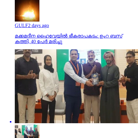
GULF
2 days ago
മക്കമദീന ഹൈവേയില്‍ ഭീകരാപകടം: ഉംറ ബസ്
കത്തി, 40 പേര്‍ മരിച്ചു