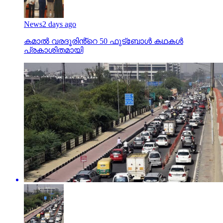
News
2 days ago
കമാൽ വരദൂരിൻ്റെ 50 ഫുട്ബോൾ കഥകൾ
പ്രകാശിതമായി