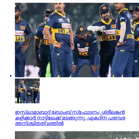
ഇസ്ലാമാബാദ് ബോംബ് സ്‌ഫോടനം; ശ്രീലങ്കന്‍
കളിക്കാര്‍ നാട്ടിലേക്ക് മടങ്ങുന്നു, ഏകദിന പരമ്പര
അനിശ്ചിതത്വത്തില്‍