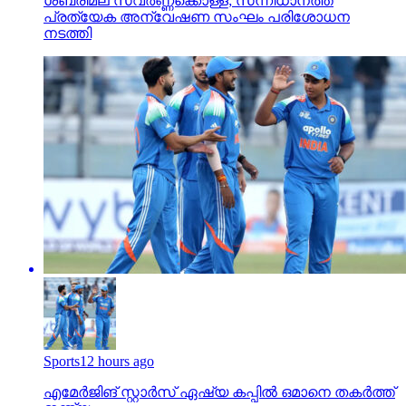
ശബരിമല സ്വര്‍ണ്ണക്കൊള്ള; സന്നിധാനത്ത്
പ്രത്യേക അന്വേഷണ സംഘം പരിശോധന
നടത്തി
Sports
12 hours ago
എമേര്‍ജിങ് സ്റ്റാര്‍സ് ഏഷ്യ കപ്പില്‍ ഒമാനെ തകര്‍ത്ത്