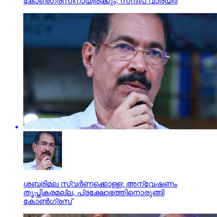
കോണ്‍ഗ്രസിനായിരിക്കും; സന്ദീപ് വാര്യര്‍
ശബരിമല സ്വര്‍ണക്കൊള്ള: അന്വേഷണം
തൃപ്തികരമല്ല, പ്രക്ഷോഭത്തിനൊരുങ്ങി
കോണ്‍ഗ്രസ്