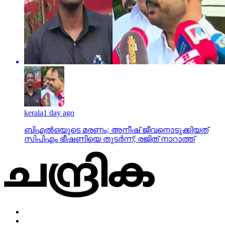
kerala
1 day ago
ബിഎല്‍ഒയുടെ മരണം; അനീഷ് ജീവനൊടുക്കിയത്
സിപിഎം ഭീഷണിയെ തുടര്‍ന്ന്; രജിത് നാറാത്ത്