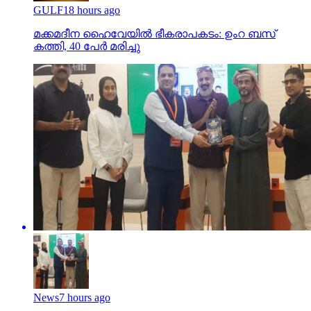
GULF
18 hours ago
മക്കമദീന ഹൈവേയില്‍ ഭീകരാപകടം: ഉംറ ബസ്
കത്തി, 40 പേര്‍ മരിച്ചു
News
7 hours ago