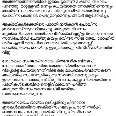
അതിക്രമത്തിനെതിരെ ഇടപെട്ടതെന്ന് മിഷനറി സംഘം
പറഞ്ഞു. മറ്റുള്ളവര്‍ ഒന്നും ചെയ്യാതെ നോക്കിനിന്നെന്നും
അക്രമിസംഘത്തെ സഹായിക്കുന്ന രീതിയിലായിരുന്നു
പൊലീസുകാരുടെ പെരുമാറ്റമെന്നും അവര്‍ ആരോപിച്ചു.
അക്രമികള്‍ക്കെതിരെ പരാതി നല്‍കാന്‍ പൊലീസ്
ഇരകളോട് ആവശ്യപ്പെട്ടു. അടുത്ത ദിവസം,
കൃത്യനിര്‍വഹണത്തിലെ വീഴ്ചയ്ക്ക് എട്ട് ഉദ്യോഗസ്ഥരെ
സസ്‌പെന്‍ഡ് ചെയ്യുകയും രവീന്ദ്ര സിങ് തേല, രോഹിത്
ശര്‍മ എന്നീ രണ്ട് പ്രധാന അക്രമികളെ അറസ്റ്റ്
ചെയ്യുകയും ചെയ്തു. ഇരുവരെയും പിന്നീട് ജാമ്യത്തില്‍
വിട്ടു.
ഗോരക്ഷാ സംഘാം?ഗമായ പ്രാദേശിക ബിജെപി
നേതാവാണ് തേല. പ്രദേശത്തെ പ്രതിഷേധങ്ങള്‍
റിപ്പോര്‍ട്ട് ചെയ്യുന്നതിനിടെ ഒരു മാധ്യമപ്രവര്‍ത്തകനെ
ആക്രമിച്ച സംഭവമുള്‍പ്പെടെ നിരവധി കേസുകളും
ഇയാള്‍ക്കെതിരെയുണ്ട്. ഒരു ദിവസം കസ്റ്റഡിയിലായിരുന്ന
പ്രതികള്‍ക്കെതിരെ തെളിവില്ലെന്ന് പറഞ്ഞ്
അടുത്തദിവസം തന്നെ ജഡ്ജി ജാമ്യം
നല്‍കുകയായിരുന്നു.
അതേസമയം, ജാമ്യം ലഭിച്ചതിനു പിന്നാലെ
ഇരകള്‍ക്കെതിരെ അക്രമിസംഘവും പരാതി നല്‍കി.
ഭക്ഷണവും പണവും നല്‍കി ഹിന്ദു ഗ്രാമീണരെ