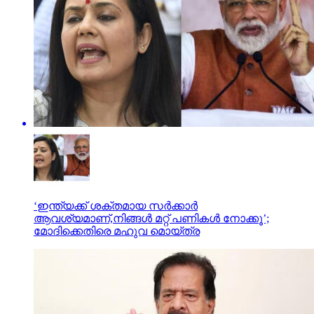
‘ഇന്ത്യക്ക് ശക്തമായ സർക്കാർ
ആവശ്യമാണ്,നിങ്ങൾ മറ്റ് പണികൾ നോക്കൂ’;
മോദിക്കെതിരെ മഹുവ മൊയ്ത്ര